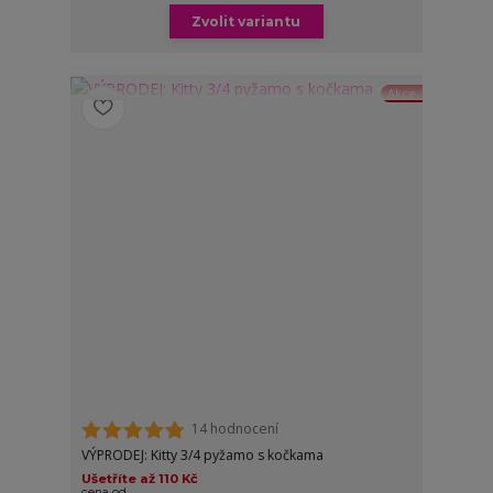
Zvolit variantu
Akce
14 hodnocení
VÝPRODEJ: Kitty 3/4 pyžamo s kočkama
Ušetříte až 110 Kč
cena od