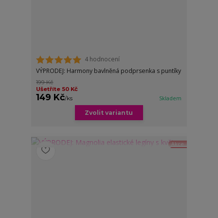
4 hodnocení
VÝPRODEJ: Harmony bavlněná podprsenka s puntíky
199 Kč
Ušetříte 50 Kč
149 Kč
/
ks
Skladem
Zvolit variantu
Akce