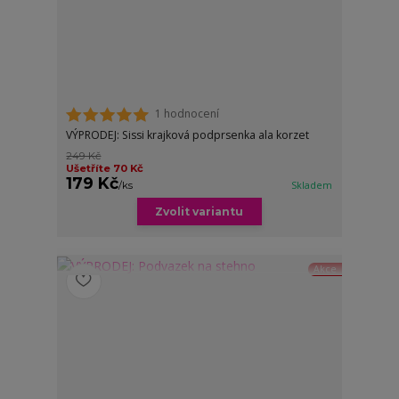
1 hodnocení
VÝPRODEJ: Sissi krajková podprsenka ala korzet
249 Kč
Ušetříte 70 Kč
179 Kč
/
ks
Skladem
Zvolit variantu
Akce