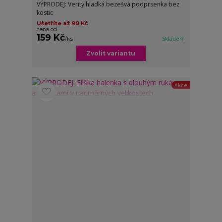
VÝPRODEJ: Verity hladká bezešvá podprsenka bez
kostic
Ušetříte až 90 Kč
cena od
159 Kč
/
ks
Skladem
Zvolit variantu
Akce