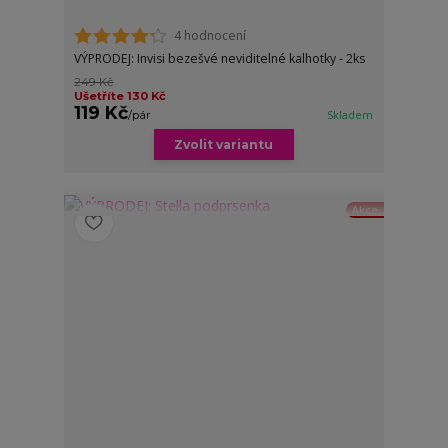
4 hodnocení
VÝPRODEJ: Invisi bezešvé neviditelné kalhotky - 2ks
249 Kč
Ušetříte 130 Kč
119 Kč
/
pár
Skladem
Zvolit variantu
Akce