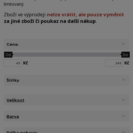
limitovaný.
Zboží ve výprodeji
nelze vrátit, ale pouze vyměnit
za jiné zboží či poukaz na další nákup
.
Cena:
Od
Do
Kč
Kč
Štítky
Velikost
Barva
Délka nohavic