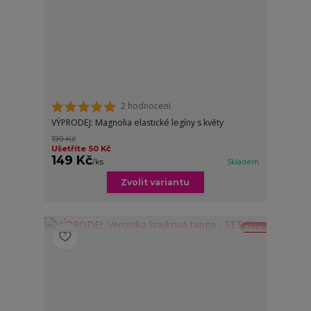
2 hodnocení
VÝPRODEJ: Magnolia elastické legíny s květy
199 Kč
Ušetříte 50 Kč
149 Kč
/
ks
Skladem
Zvolit variantu
Akce