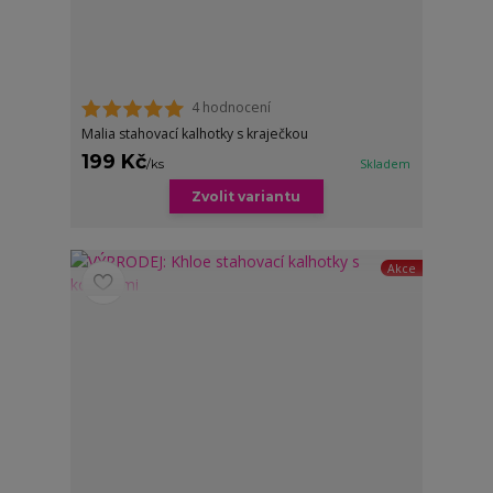
4 hodnocení
Malia stahovací kalhotky s kraječkou
199 Kč
/
ks
Skladem
Zvolit variantu
Akce