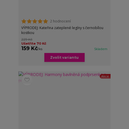
2 hodnocení
VÝPRODEJ: Kateřina zateplené legíny s černobílou
kostkou
229 Kč
Ušetříte 70 Kč
159 Kč
/
ks
Skladem
Zvolit variantu
Akce