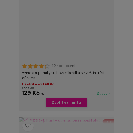
12 hodnocení
VÝPRODEJ: Emilly stahovací košilka se zeštíhlujícím
efektem
Ušetříte až 199 Kč
cena od
129 Kč
/
ks
Skladem
Zvolit variantu
Akce