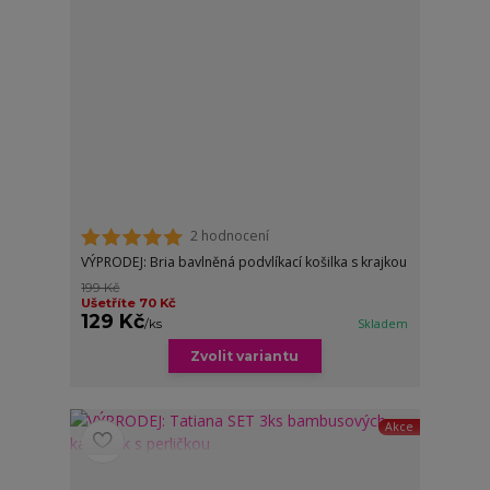
2 hodnocení
VÝPRODEJ: Bria bavlněná podvlíkací košilka s krajkou
199 Kč
Ušetříte 70 Kč
129 Kč
/
ks
Skladem
Zvolit variantu
Akce