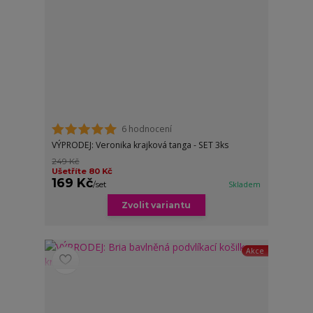
6 hodnocení
VÝPRODEJ: Veronika krajková tanga - SET 3ks
249 Kč
Ušetříte 80 Kč
169 Kč
/
set
Skladem
Zvolit variantu
Akce