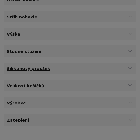
Střih nohavic
Výška
Stupeň stažení
Silikonový proužek
Velikost košíčků
Výrobce
Zateplení