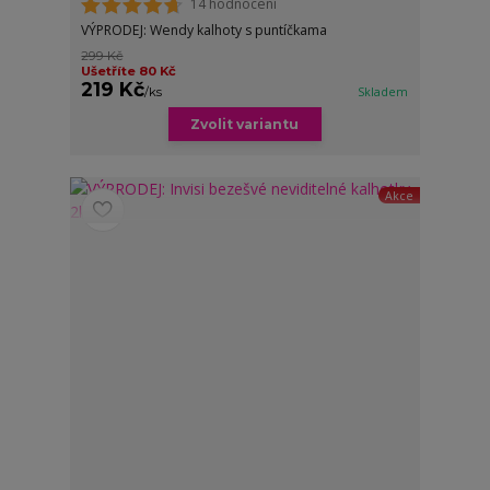
14 hodnocení
VÝPRODEJ: Wendy kalhoty s puntíčkama
299 Kč
Ušetříte 80 Kč
219 Kč
/
ks
Skladem
Zvolit variantu
Akce