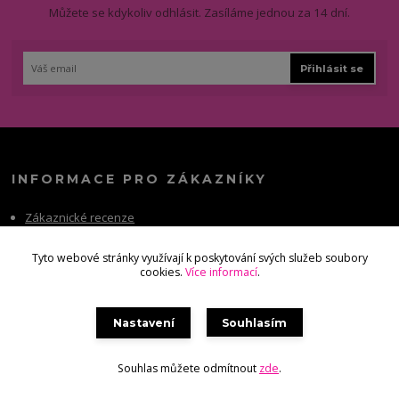
Můžete se kdykoliv odhlásit. Zasíláme jednou za 14 dní.
Přihlásit se
INFORMACE PRO ZÁKAZNÍKY
Zákaznické recenze
Slevy a věrnostní program
Tyto webové stránky využívají k poskytování svých služeb soubory
cookies.
Více informací
.
Doprava a platba
Rychlé vrácení zboží
Nastavení
Souhlasím
Výměna a vrácení zboží
Kontakty
Souhlas můžete odmítnout
zde
.
Obchodní podmínky