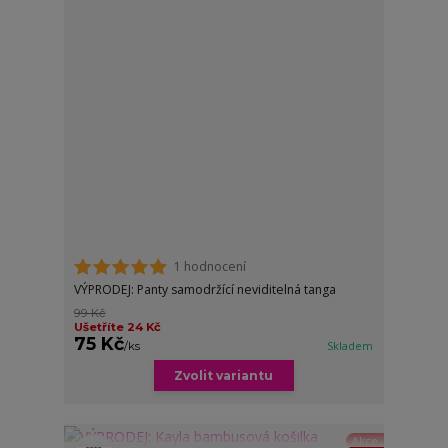
1 hodnocení
VÝPRODEJ: Panty samodržící neviditelná tanga
99 Kč
Ušetříte 24 Kč
75 Kč
/
ks
Skladem
Zvolit variantu
Akce