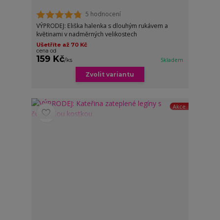
5 hodnocení
VÝPRODEJ: Eliška halenka s dlouhým rukávem a
květinami v nadměrných velikostech
Ušetříte až 70 Kč
cena od
159 Kč
/
ks
Skladem
Zvolit variantu
Akce