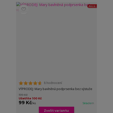
Akce
8 hodnocení
VÝPRODEJ: Mary bavlněná podprsenka bez výstuže
199 Kč
Ušetříte 100 Kč
99 Kč
/
ks
Skladem
Zvolit variantu