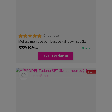
6 hodnocení
Melissa melírové bambusové kalhotky - set 6ks
339 Kč
/
set
Skladem
Zvolit variantu
Akce