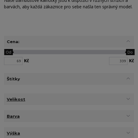
Naše bambusové kalhotky jsou k dispozici v různých střizích a
barvách, aby každá zákaznice pro sebe našla ten správný model.
Cena:
Od
Do
Kč
Kč
Štítky
Velikost
Barva
Výška