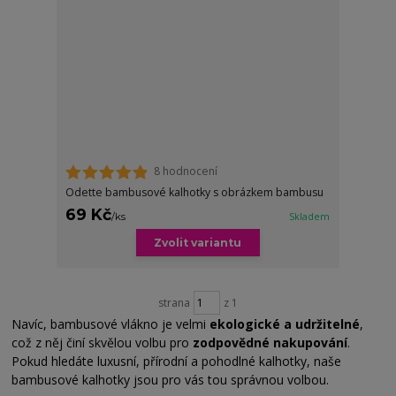
8 hodnocení
Odette bambusové kalhotky s obrázkem bambusu
69 Kč
/
ks
Skladem
Zvolit variantu
strana
z 1
Navíc, bambusové vlákno je velmi
ekologické a udržitelné
,
což z něj činí skvělou volbu pro
zodpovědné nakupování
.
Pokud hledáte luxusní, přírodní a pohodlné kalhotky, naše
bambusové kalhotky jsou pro vás tou správnou volbou.