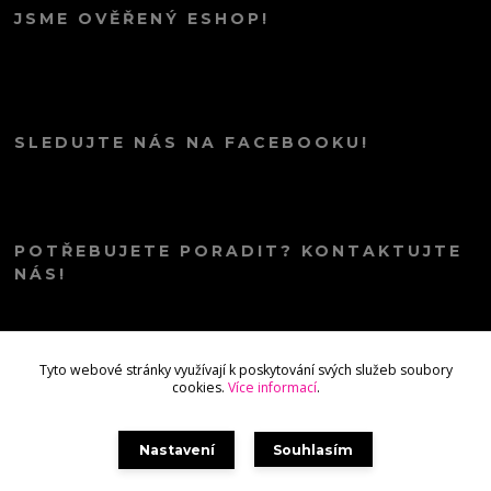
JSME OVĚŘENÝ ESHOP!
SLEDUJTE NÁS NA FACEBOOKU!
POTŘEBUJETE PORADIT? KONTAKTUJTE
NÁS!
info@kana.love
Tyto webové stránky využívají k poskytování svých služeb soubory
cookies.
Více informací
.
Nastavení
Souhlasím