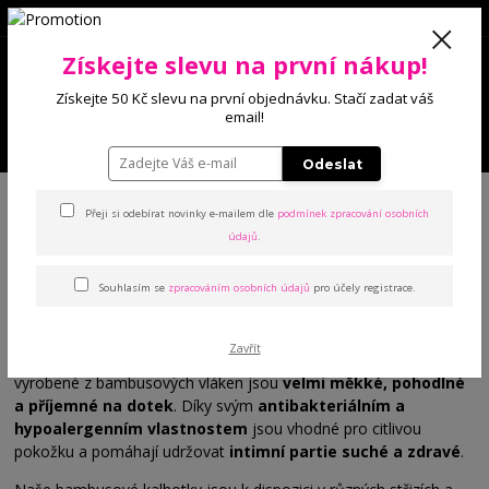
0
Získejte slevu na první nákup!
0 Kč
Získejte 50 Kč slevu na první objednávku. Stačí zadat váš
email!
Menu
Odeslat
Úvod
Kalhotky
Bambusové
Přeji si odebírat novinky e-mailem dle
podmínek zpracování osobních
údajů
.
Bambusové
Souhlasím se
zpracováním osobních údajů
pro účely registrace.
V naší kategorii bambusových kalhotek naleznete
luxusní a
ekologické prádlo
pro každodenní nošení. Bambusové vlákno
Zavřít
je
přírodní materiál
, který má vynikající vlastnosti. Kalhotky
vyrobené z bambusových vláken jsou
velmi měkké, pohodlné
a příjemné na dotek
. Díky svým
antibakteriálním a
hypoalergenním vlastnostem
jsou vhodné pro citlivou
pokožku a pomáhají udržovat
intimní partie suché a zdravé
.