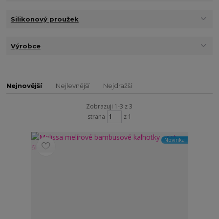
Silikonový proužek
Výrobce
Nejnovější
Nejlevnější
Nejdražší
Zobrazuji 1-3 z 3
strana
z 1
Novinka