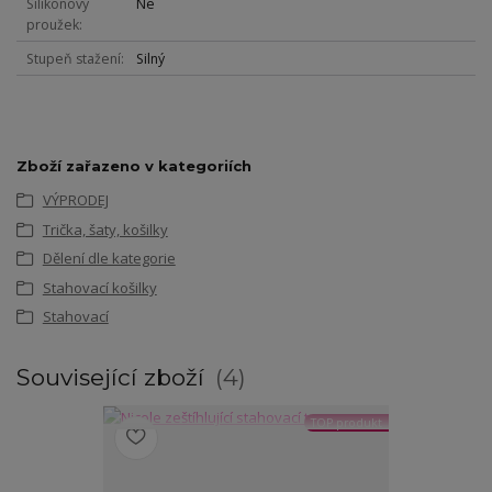
Silikonový
Ne
proužek
Stupeň stažení
Silný
Zboží zařazeno v kategoriích
VÝPRODEJ
Trička, šaty, košilky
Dělení dle kategorie
Stahovací košilky
Stahovací
Související zboží
4
TOP produkt