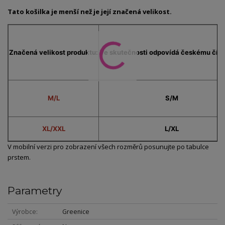
Tato košilka je menší než je její značená velikost.
Značená velikost produktu:
Ve skutečnosti odpovídá českému čísl
M/L
S/M
XL/XXL
L/XL
V mobilní verzi pro zobrazení všech rozměrů posunujte po tabulce
prstem.
Parametry
Výrobce
Greenice