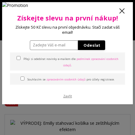
0
Získejte slevu na první nákup!
0 Kč
Získejte 50 Kč slevu na první objednávku. Stačí zadat váš
Menu
email!
Úvod
Trička, šaty, košilky
Stahovací košilky
VÝPRODEJ: Emilly
Odeslat
stahovací košilka se zeštíhlujícím efektem
Přeji si odebírat novinky e-mailem dle
podmínek zpracování osobních
údajů
.
VÝPRODEJ: Emilly stahovací
košilka se zeštíhlujícím
Souhlasím se
zpracováním osobních údajů
pro účely registrace.
efektem
Zavřít
Akce