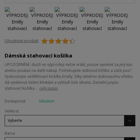
Ohodnotit produkt
Dámská stahovací košilka
UPOZORNĚNÍ: zboží ve výprodeji nelze vrátit, pouze vyměnit za jiný kus
anebo poukaz na další nákup. Potřebujete stáhnout bříško a zúžit pas?
Vyzkoušejte zeštíhlovací košilku Emilly. Díky silnému stahovacímu efektu
dá vyniknout Vašim křivkám a vyhladí Vaši siluetu. Detailní popis:
stahovací košilka ...
celý popis
Dostupnost
Skladem
Velikost
Barva