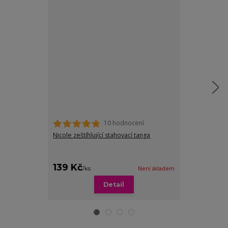
10 hodnocení
Nicole zeštíhlující stahovací tanga
Bella stahovac
podporou bří
Ušetříte až 2
cena od
139 Kč
179 Kč
/
ks
Není skladem
/
ks
Detail
Zv