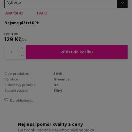
Ušetříte až
199 Kč
Nejsme plátci DPH
cena od
129 Kč
/
ks
Přidat do košíku
Číslo produktu:
3046
Výrobce:
Greenice
Silikonový proužek:
Ne
Stupeň stažení:
Silný
Do oblíbených
Nejlepší poměr kvality a ceny
Bezkonkurenčně nejvýhodnější nabídka