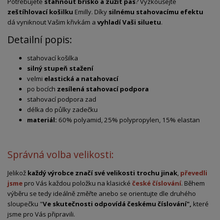
Potřebujete
stáhnout bříško a zúžit pas
? Vyzkoušejte
zeštíhlovací košilku
Emilly. Díky
silnému stahovacímu efektu
dá vyniknout Vašim křivkám a
vyhladí Vaši siluetu
.
Detailní popis:
stahovací košilka
silný stupeň stažení
velmi
elastická a natahovací
po bocích
zesílená stahovací podpora
stahovací podpora zad
délka do půlky zadečku
materiál:
60% polyamid, 25% polypropylen, 15% elastan
Správná volba velikosti:
Jelikož
každý výrobce značí své velikosti trochu jinak
,
převedli
jsme
pro Vás každou položku na klasické
české číslování
. Během
výběru se tedy ideálně změřte anebo se orientujte dle druhého
sloupečku "
Ve skutečnosti odpovídá českému číslování",
které
jsme pro Vás připravili.