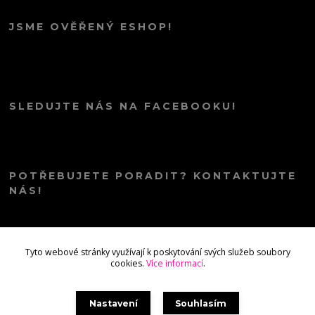
JSME OVĚŘENÝ ESHOP!
SLEDUJTE NÁS NA FACEBOOKU!
POTŘEBUJETE PORADIT? KONTAKTUJTE
NÁS!
info@kana.love
Tyto webové stránky využívají k poskytování svých služeb soubory
cookies.
Více informací
.
Nastavení
Souhlasím