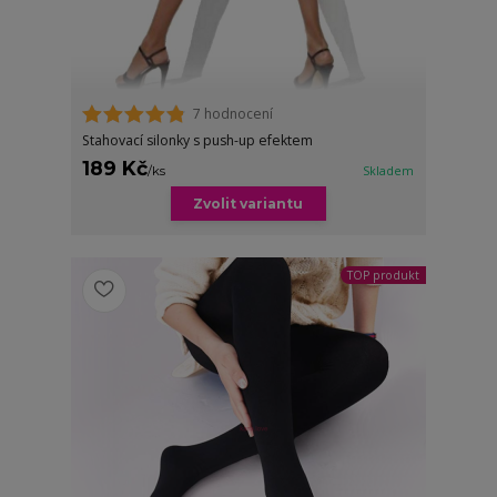
7 hodnocení
Stahovací silonky s push-up efektem
189 Kč
/
ks
Skladem
Zvolit variantu
TOP produkt