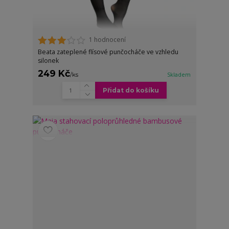
1 hodnocení
Beata zateplené flísové punčocháče ve vzhledu
silonek
249 Kč
/
ks
Skladem
Přidat do košíku