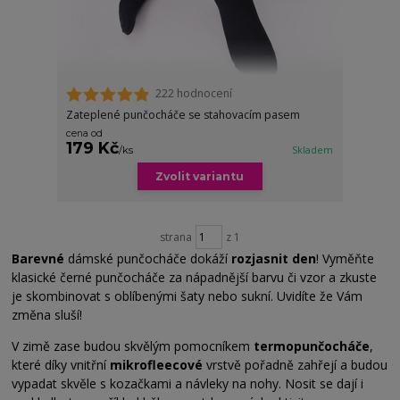
222 hodnocení
Zateplené punčocháče se stahovacím pasem
cena od
179 Kč
/
ks
Skladem
Zvolit variantu
strana
z 1
Barevné
dámské punčocháče dokáží
rozjasnit den
! Vyměňte
klasické černé punčocháče za nápadnější barvu či vzor a zkuste
je skombinovat s oblíbenými šaty nebo sukní. Uvidíte že Vám
změna sluší!
V zimě zase budou skvělým pomocníkem
termopunčocháče
,
které díky vnitřní
mikrofleecové
vrstvě pořadně zahřejí a budou
vypadat skvěle s kozačkami a návleky na nohy. Nosit se dají i