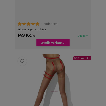
1 hodnocení
Síťované punčocháče
149 Kč
/
ks
Skladem
Zvolit variantu
TOP produkt