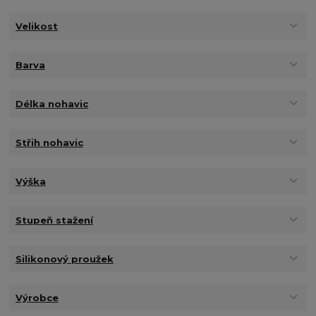
Velikost
Barva
Délka nohavic
Střih nohavic
Výška
Stupeň stažení
Silikonový proužek
Výrobce