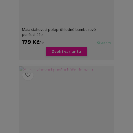
Maia stahovací poloprůhledné bambusové
punčocháče
179 Kč
/
ks
Skladem
Zvolit variantu