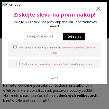
0
Získejte slevu na první nákup!
0 Kč
Získejte 50 Kč slevu na první objednávku. Stačí zadat váš
email!
Menu
Odeslat
Úvod
Punčochové zboží
Punčocháče
Přeji si odebírat novinky e-mailem dle
podmínek zpracování osobních
údajů
.
Punčocháče
Souhlasím se
zpracováním osobních údajů
pro účely registrace.
Dámské punčocháče nabízíme
v různých tloušťkách
, od
nejtenších silonek
, přes
bambusové poloprůhledné
,
Zavřít
klasické bavlněné
, až po
termo zateplené punčochové
kalhoty
. Oblíbené jsou také punčocháče se
stahujícím
efektem
, které dokaží zpevnit postavu a opticky zeštíhlit.
Naleznete u nás i punčocháče
v nadměrných velikostech
,
které skvěle padnou i baculkám.