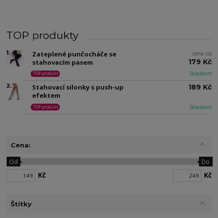
TOP produkty
1.
Zateplené punčocháče se
cena od
179 Kč
stahovacím pasem
Skladem
TOP produkt
2.
Stahovací silonky s push-up
189 Kč
efektem
Skladem
TOP produkt
Cena:
Od
Do
Kč
Kč
Štítky