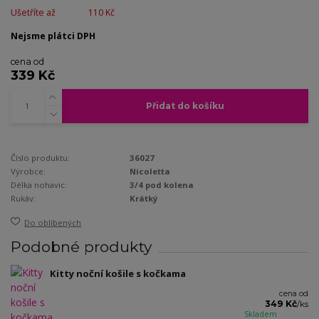
Ušetříte až
110 Kč
Nejsme plátci DPH
cena od
339 Kč
Přidat do košíku
Číslo produktu:
36027
Výrobce:
Nicoletta
Délka nohavic:
3/4 pod kolena
Rukáv:
Krátký
Do oblíbených
Podobné produkty
Kitty noční košile s kočkama
cena od
349 Kč
/
ks
Skladem