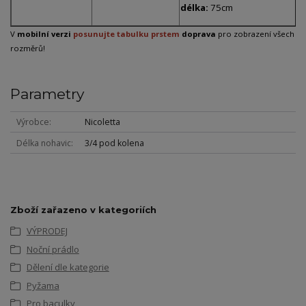
délka:
75cm
V
mobilní verzi
posunujte tabulku prstem
doprava
pro zobrazení všech
rozměrů!
Parametry
Výrobce
Nicoletta
Délka nohavic
3/4 pod kolena
Zboží zařazeno v kategoriích
VÝPRODEJ
Noční prádlo
Dělení dle kategorie
Pyžama
Pro baculky