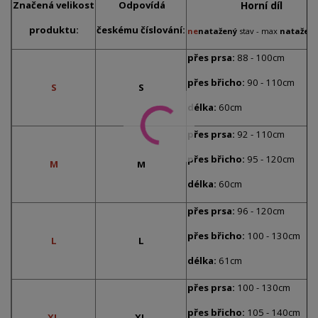
Značená
velikost
Odpovídá
Horní díl
produktu:
českému číslování:
ne
natažený
stav -
max
natažen
přes prsa:
88 - 100cm
přes břicho:
90 - 110cm
S
S
délka:
60cm
přes prsa:
92 - 110cm
přes břicho:
95 - 120cm
M
M
délka:
60cm
přes prsa:
96 - 120cm
přes břicho:
100 - 130cm
L
L
délka:
61cm
přes prsa:
100 - 130cm
přes břicho:
105 - 140cm
XL
XL