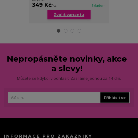
349 Kč
299 Kč
/
ks
Skladem
/
ks
Zvolit variantu
Zv
Nepropásněte novinky, akce
a slevy!
Můžete se kdykoliv odhlásit. Zasíláme jednou za 14 dní.
Přihlásit se
INFORMACE PRO ZÁKAZNÍKY