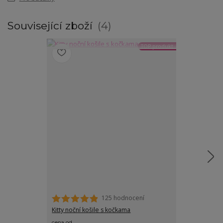
Související zboží
4
TOP produkt
125 hodnocení
Kitty noční košile s kočkama
Adéla dámské 
cena od
cena od