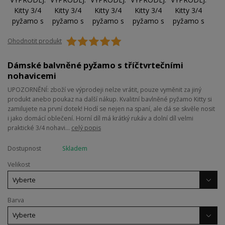
Ohodnotit produkt
Dámské balvněné pyžamo s tříčtvrtečními
nohavicemi
UPOZORNĚNÍ: zboží ve výprodeji nelze vrátit, pouze vyměnit za jiný
produkt anebo poukaz na další nákup. Kvalitní bavlněné pyžamo Kitty si
zamilujete na první dotek! Hodí se nejen na spaní, ale dá se skvěle nosit
i jako domácí oblečení. Horní díl má krátký rukáv a dolní díl velmi
praktické 3/4 nohavi...
celý popis
Dostupnost
Skladem
Velikost
Barva