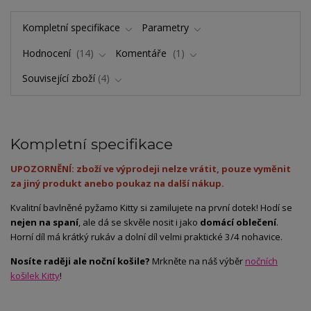
Kompletní specifikace
Parametry
Hodnocení
14
Komentáře
1
Související zboží
4
Kompletní specifikace
UPOZORNĚNÍ: zboží ve výprodeji nelze vrátit, pouze vyměnit
za jiný produkt anebo poukaz na další nákup.
Kvalitní bavlněné pyžamo Kitty si zamilujete na první dotek! Hodí se
nejen na spaní
, ale dá se skvěle nosit i jako
domácí oblečení
.
Horní díl má krátký rukáv a dolní díl velmi praktické 3/4 nohavice.
Nosíte raději ale noční košile?
Mrkněte na náš výběr
nočních
košilek Kitty
!