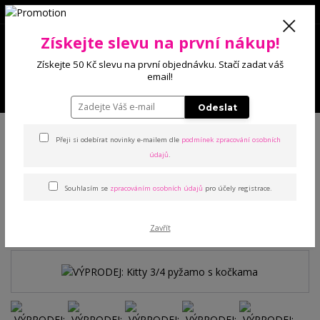
0
Získejte slevu na první nákup!
0 Kč
Získejte 50 Kč slevu na první objednávku. Stačí zadat váš
email!
Menu
Odeslat
Úvod
Noční prádlo
Pyžama
VÝPRODEJ: Kitty 3/4 pyžamo s kočkama
Přeji si odebírat novinky e-mailem dle
podmínek zpracování osobních
údajů
.
VÝPRODEJ: Kitty 3/4 pyžamo
Souhlasím se
zpracováním osobních údajů
pro účely registrace.
s kočkama
Akce
Zavřít