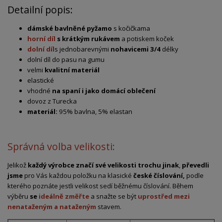
Detailní popis:
dámské bavlněné pyžamo
s kočičkama
horní díl
s krátkým rukávem
a potiskem koček
dolní díl
s jednobarevnými
nohavicemi 3/4
délky
dolní díl do pasu na gumu
velmi
kvalitní materiál
elastické
vhodné
na spaní i jako domácí oblečení
dovoz z Turecka
materiál:
95% bavlna, 5% elastan
Správná volba velikosti:
Jelikož
každý výrobce značí své velikosti trochu jinak
,
převedli
jsme
pro Vás každou položku na klasické
české číslování,
podle
kterého poznáte jestli velikost sedí běžnému číslování. Během
výběru
se
ideálně změřte
a snažte se být
uprostřed mezi
nenataženým a nataženým
stavem.