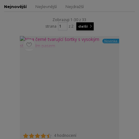
Nejnovější
Nejlevnější
Nejdražší
Zobrazuji 1-30 z 33
strana
z 2
další
Novinka
4 hodnocení