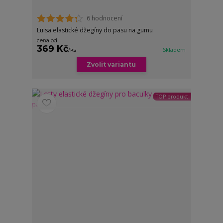
6 hodnocení
Luisa elastické džegíny do pasu na gumu
cena od
369 Kč
/
ks
Skladem
Zvolit variantu
TOP produkt