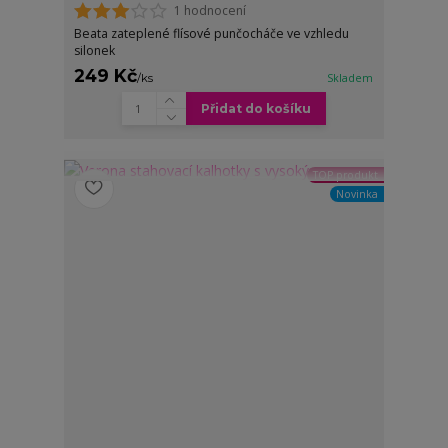
1 hodnocení
Beata zateplené flísové punčocháče ve vzhledu
silonek
249 Kč
/
ks
Skladem
Přidat do košíku
TOP produkt
Novinka