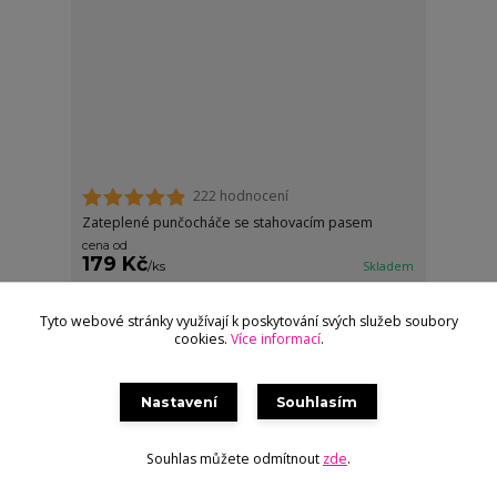
222 hodnocení
Zateplené punčocháče se stahovacím pasem
cena od
179 Kč
/
ks
Skladem
Zvolit variantu
Tyto webové stránky využívají k poskytování svých služeb soubory
cookies.
Více informací
.
Akce
Nastavení
Souhlasím
Souhlas můžete odmítnout
zde
.