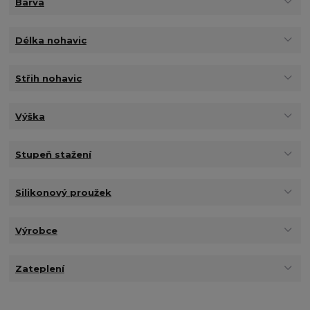
Barva
Délka nohavic
Střih nohavic
Výška
Stupeň stažení
Silikonový proužek
Výrobce
Zateplení