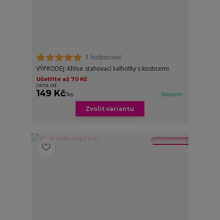
1 hodnocení
VÝPRODEJ: Khloe stahovací kalhotky s kosticemi
Ušetříte až 70 Kč
cena od
149 Kč
/
ks
Skladem
Zvolit variantu
TOP produkt