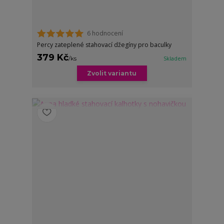
6 hodnocení
Percy zateplené stahovací džegíny pro baculky
379 Kč
/
ks
Skladem
Zvolit variantu