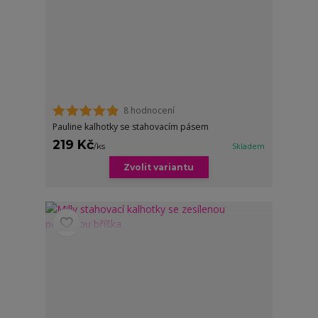
8 hodnocení
Pauline kalhotky se stahovacím pásem
219 Kč
/
ks
Skladem
Zvolit variantu