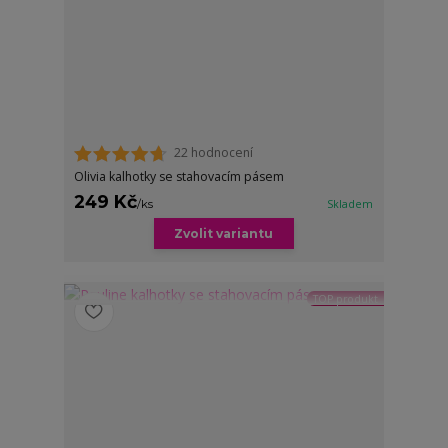
22 hodnocení
Olivia kalhotky se stahovacím pásem
249 Kč
/
ks
Skladem
Zvolit variantu
TOP produkt