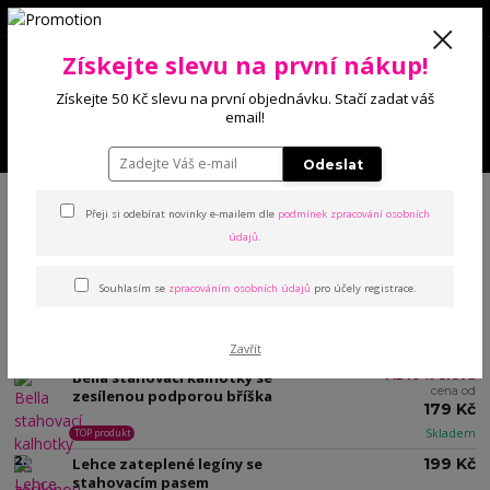
0
Získejte slevu na první nákup!
0 Kč
Získejte 50 Kč slevu na první objednávku. Stačí zadat váš
email!
Menu
Odeslat
Úvod
Dělení dle kategorie
Stahovací
Přeji si odebírat novinky e-mailem dle
podmínek zpracování osobních
údajů
.
Stahovací
Souhlasím se
zpracováním osobních údajů
pro účely registrace.
TOP produkty
Zavřít
1.
Bella stahovací kalhotky se
Až 10 % sleva
cena od
zesílenou podporou bříška
179 Kč
Skladem
TOP produkt
2.
Lehce zateplené legíny se
199 Kč
stahovacím pasem