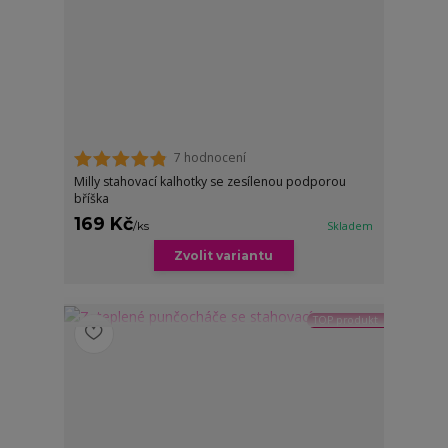
7 hodnocení
Milly stahovací kalhotky se zesílenou podporou
bříška
169 Kč
/
ks
Skladem
Zvolit variantu
TOP produkt