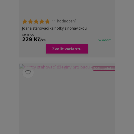
11 hodnocení
Joana stahovací kalhotky s nohavičkou
cena od
229 Kč
/
ks
Skladem
Zvolit variantu
TOP produkt