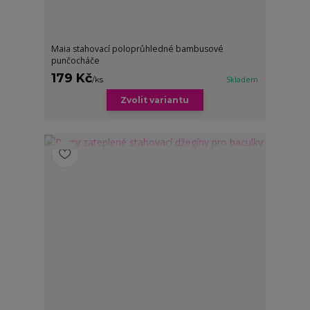
Maia stahovací poloprůhledné bambusové
punčocháče
179 Kč
/
ks
Skladem
Zvolit variantu