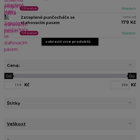
Skladem
TOP produkt
3.
Zateplené punčocháče se
cena od
179 Kč
stahovacím pasem
Skladem
TOP produkt
zobrazit více produktů
Cena:
Od
Do
Kč
Kč
Štítky
Velikost