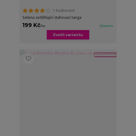
1 hodnocení
Selena zeštíhlující stahovací tanga
199 Kč
/
ks
Skladem
Zvolit variantu
TOP produkt