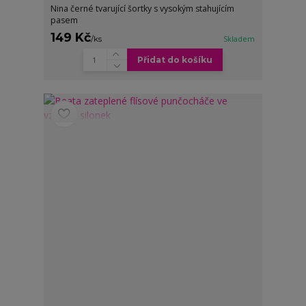
Nina černé tvarující šortky s vysokým stahujícím
pasem
149 Kč
/
ks
Skladem
Přidat do košíku