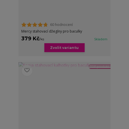
60 hodnocení
Mercy stahovací džegíny pro baculky
379 Kč
/
ks
Skladem
Zvolit variantu
TOP produkt