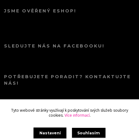
JSME OVĚŘENÝ ESHOP!
SLEDUJTE NÁS NA FACEBOOKU!
POTŘEBUJETE PORADIT? KONTAKTUJTE
NÁS!
info@kana.love
Tyto webové stránky využívají k poskytování svých služeb soubory
cookies.
Více informací
.
Nastavení
Souhlasím