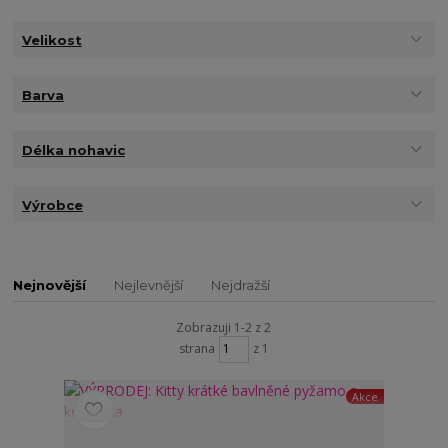
Velikost
Barva
Délka nohavic
Výrobce
Nejnovější
Nejlevnější
Nejdražší
Zobrazuji 1-2 z 2
strana
z 1
Akce