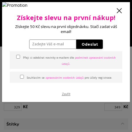
0
Získejte slevu na první nákup!
0 Kč
Získejte 50 Kč slevu na první objednávku. Stačí zadat váš
email!
Menu
Odeslat
Úvod
Noční prádlo
Pyžama
Přeji si odebírat novinky e-mailem dle
podmínek zpracování osobních
údajů
.
Pyžama
Souhlasím se
zpracováním osobních údajů
pro účely registrace.
Cena:
Zavřít
Od
Do
Kč
Kč
Štítky