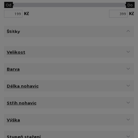
Od
Do
Kč
Kč
Štítky
Velikost
Barva
Délka nohavic
Střih nohavic
Výška
Stupeň stažení