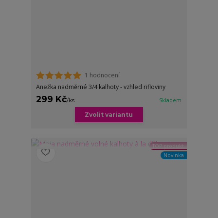
1 hodnocení
Anežka nadměrné 3/4 kalhoty - vzhled rifloviny
299 Kč
/
ks
Skladem
Zvolit variantu
TOP produkt
Novinka