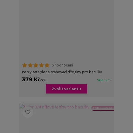
6 hodnocení
Percy zateplené stahovací džegíny pro baculky
379 Kč
/
ks
Skladem
Zvolit variantu
TOP produkt