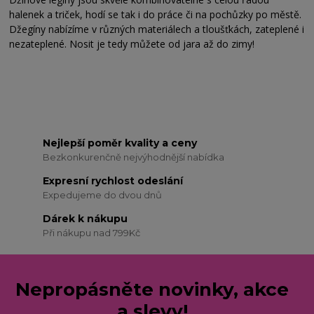
halenek a triček, hodí se tak i do práce či na pochůzky po městě.
Džegíny nabízíme v různých materiálech a tloušťkách, zateplené i
nezateplené. Nosit je tedy můžete od jara až do zimy!
Nejlepší poměr kvality a ceny
Bezkonkurenčně nejvýhodnější nabídka
Expresní rychlost odeslání
Expedujeme do dvou dnů
Dárek k nákupu
Při nákupu nad 799Kč
Nepropásněte novinky, akce
a slevy!