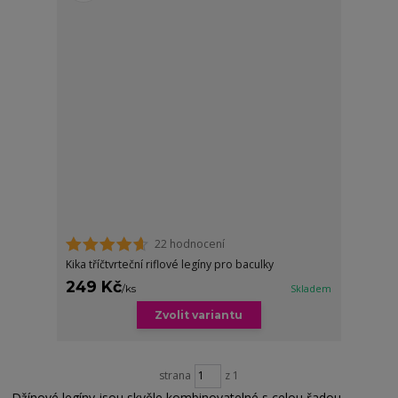
22 hodnocení
Kika tříčtvrteční riflové legíny pro baculky
249 Kč
/
ks
Skladem
Zvolit variantu
strana
z 1
Džínové legíny jsou skvěle kombinovatelné s celou řadou