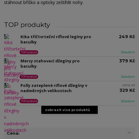
stáhnout bříško a opticky zeštíhlit nohy.
TOP produkty
1.
Kika tříčtvrteční riflové legíny pro
249 Kč
baculky
Skladem
TOP produkt
2.
Mercy stahovací džegíny pro
379 Kč
baculky
Skladem
TOP produkt
3.
Polly zateplené riflové džegíny v
cena od
329 Kč
nadměrných velikostech
Skladem
TOP produkt
zobrazit více produktů
Cena: