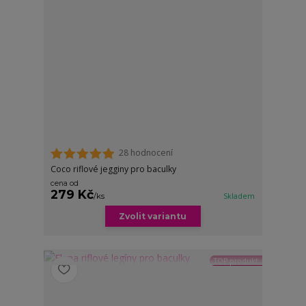
28 hodnocení
Coco riflové jegginy pro baculky
cena od
279 Kč
/
ks
Skladem
Zvolit variantu
TOP produkt