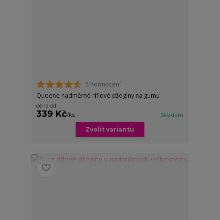
5 hodnocení
Queene nadměrné riflové džegíny na gumu
cena od
339 Kč
/
ks
Skladem
Zvolit variantu