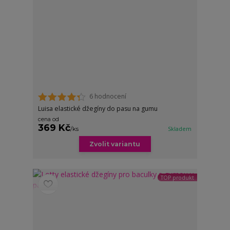
6 hodnocení
Luisa elastické džegíny do pasu na gumu
cena od
369 Kč
/
ks
Skladem
Zvolit variantu
TOP produkt