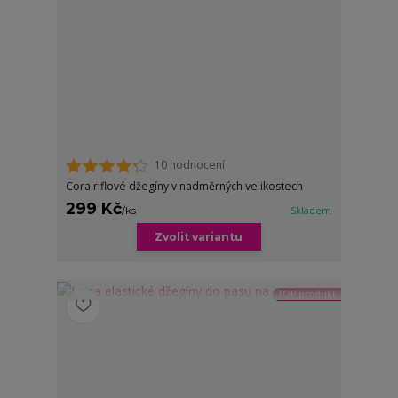
10 hodnocení
Cora riflové džegíny v nadměrných velikostech
299 Kč
/
ks
Skladem
Zvolit variantu
TOP produkt