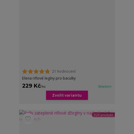
21 hodnocení
Elena riflové legíny pro baculky
229 Kč
/
ks
Skladem
Zvolit variantu
TOP produkt