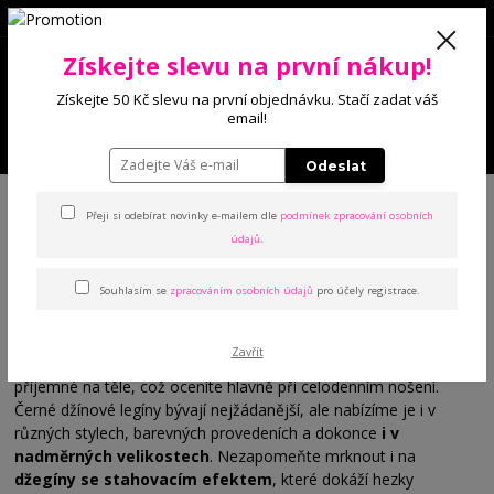
0
Získejte slevu na první nákup!
0 Kč
Získejte 50 Kč slevu na první objednávku. Stačí zadat váš
email!
Menu
Odeslat
Úvod
Kalhoty a legíny
Džínové legíny
Přeji si odebírat novinky e-mailem dle
podmínek zpracování osobních
údajů
.
Džínové legíny
Souhlasím se
zpracováním osobních údajů
pro účely registrace.
Džínové legíny
nebo-li
džegíny
jsou ideální kombinací
džínového vzhledu s pohodlností
, kterou
přináší legíny
. Na
Zavřít
rozdíl od klasických džín nikde
netlačí
, jsou
elastické
a
příjemné na těle, což oceníte hlavně při celodenním nošení.
Černé džínové legíny bývají nejžádanější, ale nabízíme je i v
různých stylech, barevných provedeních a dokonce
i v
nadměrných velikostech
. Nezapomeňte mrknout i na
džegíny se stahovacím efektem
, které dokáží hezky