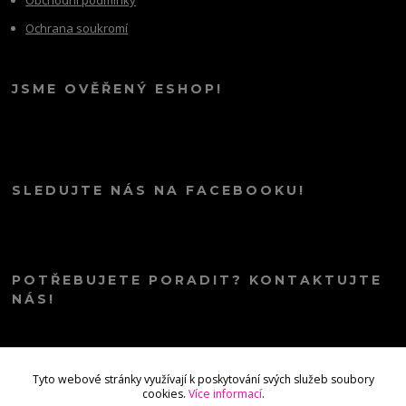
Ochrana soukromí
JSME OVĚŘENÝ ESHOP!
SLEDUJTE NÁS NA FACEBOOKU!
POTŘEBUJETE PORADIT? KONTAKTUJTE
NÁS!
info@kana.love
Tyto webové stránky využívají k poskytování svých služeb soubory
cookies.
Více informací
.