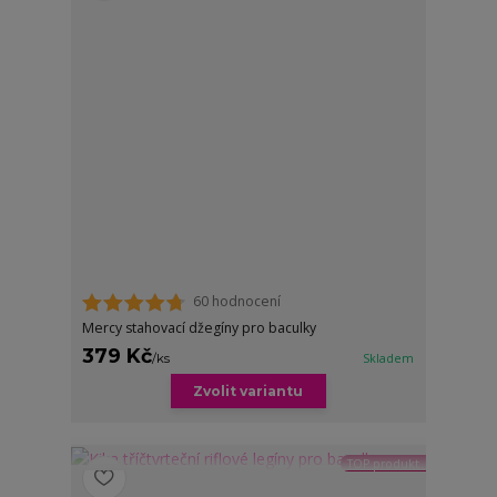
60 hodnocení
Mercy stahovací džegíny pro baculky
379 Kč
/
ks
Skladem
Zvolit variantu
TOP produkt