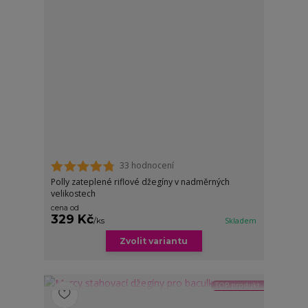
33 hodnocení
Polly zateplené riflové džegíny v nadměrných
velikostech
cena od
329 Kč
/
ks
Skladem
Zvolit variantu
TOP produkt