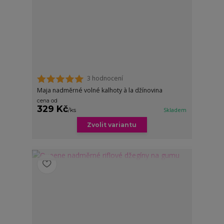
3 hodnocení
Maja nadměrné volné kalhoty à la džínovina
cena od
329 Kč
/
ks
Skladem
Zvolit variantu