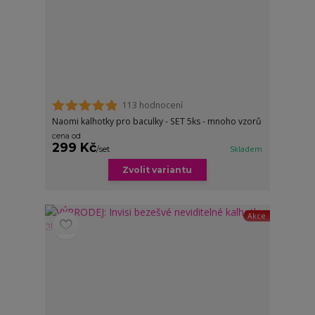
113 hodnocení
Naomi kalhotky pro baculky - SET 5ks - mnoho vzorů
cena od
299 Kč
/
set
Skladem
Zvolit variantu
Akce