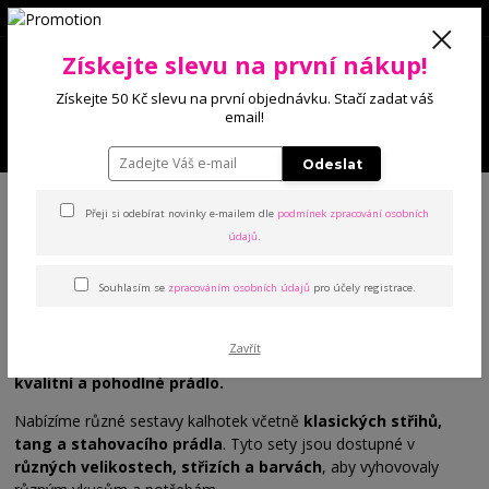
0
Získejte slevu na první nákup!
0 Kč
Získejte 50 Kč slevu na první objednávku. Stačí zadat váš
email!
Menu
Odeslat
Úvod
Kalhotky
Zvýhodněné sety
Přeji si odebírat novinky e-mailem dle
podmínek zpracování osobních
údajů
.
Zvýhodněné sety
Souhlasím se
zpracováním osobních údajů
pro účely registrace.
V naší kategorii zvýhodněných setů kalhotek naleznete skvělé
nabídky našich nejoblíbenějších modelů kalhotek. Tyto sety jsou
Zavřít
ideální volbou pro ty, kteří chtějí
ušetřit a zároveň si pořídit
kvalitní a pohodlné prádlo.
Nabízíme různé sestavy kalhotek včetně
klasických střihů,
tang a stahovacího prádla
. Tyto sety jsou dostupné v
různých velikostech, střizích a barvách
, aby vyhovovaly