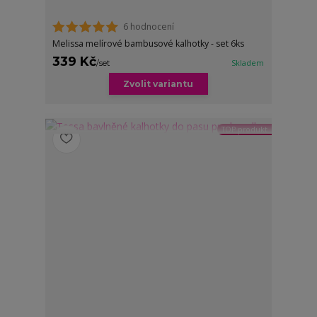
6 hodnocení
Melissa melírové bambusové kalhotky - set 6ks
339 Kč
/
set
Skladem
Zvolit variantu
TOP produkt