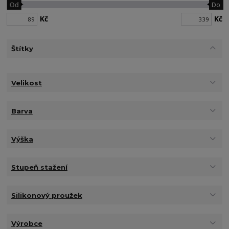
Od
Do
Kč
Kč
Štítky
Velikost
Barva
Výška
Stupeň stažení
Silikonový proužek
Výrobce