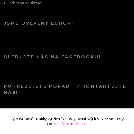
Ochrana soukromí
JSME OVĚŘENÝ ESHOP!
SLEDUJTE NÁS NA FACEBOOKU!
POTŘEBUJETE PORADIT? KONTAKTUJTE
NÁS!
info@kana.love
Tyto webové stránky využívají k poskytování svých služeb soubory
cookies.
Více informací
.