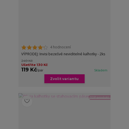
4 hodnocení
VÝPRODEJ: Invisi bezešvé neviditelné kalhotky - 2ks
249 Kč
Ušetříte 130 Kč
119 Kč
/
pár
Skladem
Zvolit variantu
TOP produkt