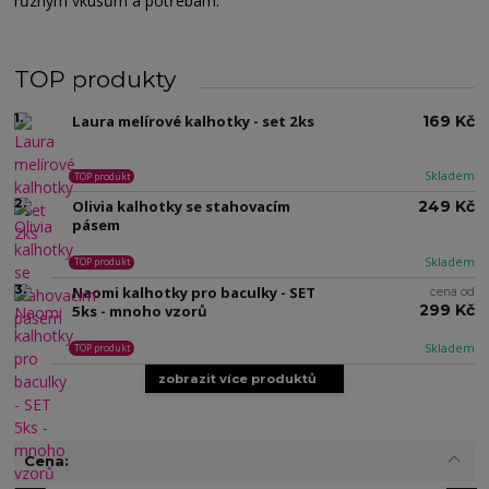
různým vkusům a potřebám.
TOP produkty
1.
Laura melírové kalhotky - set 2ks
169 Kč
Skladem
TOP produkt
2.
Olivia kalhotky se stahovacím
249 Kč
pásem
Skladem
TOP produkt
3.
Naomi kalhotky pro baculky - SET
cena od
299 Kč
5ks - mnoho vzorů
Skladem
TOP produkt
zobrazit více produktů
Cena: