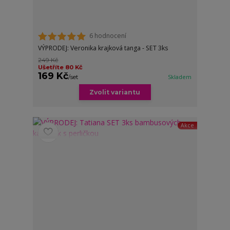
6 hodnocení
VÝPRODEJ: Veronika krajková tanga - SET 3ks
249 Kč
Ušetříte 80 Kč
169 Kč
/
set
Skladem
Zvolit variantu
Akce