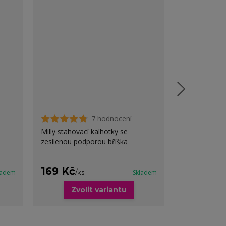
7 hodnocení
Milly stahovací kalhotky se
Sophie hladké
zesílenou podporou bříška
cena od
169 Kč
219 Kč
ladem
/
ks
Skladem
/
ks
Zvolit variantu
Zvo