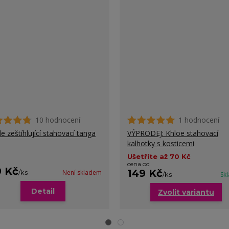
10 hodnocení
1 hodnocení
le zeštíhlující stahovací tanga
VÝPRODEJ: Khloe stahovací
kalhotky s kosticemi
Ušetříte až 70 Kč
cena od
9 Kč
149 Kč
/
ks
Není skladem
/
ks
Sk
Detail
Zvolit variantu