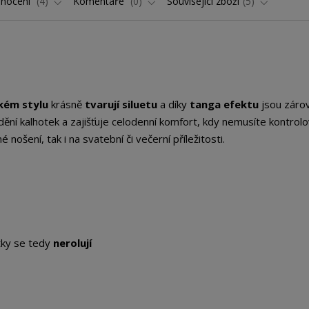
nocení
4
Komentáře
0
Související zboží
5
kém stylu
krásně
tvarují siluetu
a díky
tanga efektu
jsou záro
dění kalhotek a zajišťuje celodenní komfort, kdy nemusíte kontrol
 nošení, tak i na svatební či večerní příležitosti.
otky se tedy
nerolují