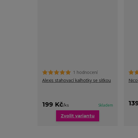
1 hodnocení
Alexis stahovací kalhotky se síťkou
Nico
13
199 Kč
/
ks
Skladem
Zvolit variantu