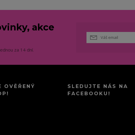
vinky, akce
jednou za 14 dní.
E OVĚŘENÝ
SLEDUJTE NÁS NA
OP!
FACEBOOKU!