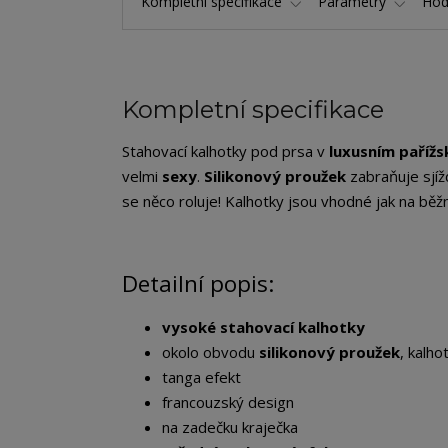
Kompletní specifikace
Parametry
Hod
Kompletní specifikace
Stahovací kalhotky pod prsa v
luxusním pařížs
velmi
sexy
.
Silikonový proužek
zabraňuje sjíž
se něco roluje! Kalhotky jsou vhodné jak na běžné
Detailní popis:
vysoké stahovací kalhotky
okolo obvodu
silikonový proužek
, kalh
tanga efekt
francouzský design
na zadečku kraječka