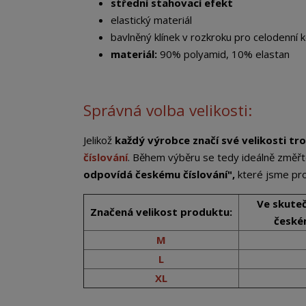
střední stahovací efekt
elastický materiál
bavlněný klínek v rozkroku pro celodenní 
materiál:
90% polyamid, 10% elastan
Správná volba velikosti:
Jelikož
každý výrobce značí své velikosti tro
číslování
. Během výběru se tedy ideálně změřt
odpovídá českému číslování",
které jsme pro 
Ve skute
Značená velikost produktu:
českém
M
L
XL