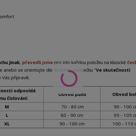
komfort
chu jinak
,
převedli jsme
pro Vás každou položku na klasické
čes
e anebo se orientujte dle druhého sloupečku "
Ve skutečnosti
Vás připravili.
čnosti odpovídá
Obvod pasu
Obvod bo
u číslování:
M
70 - 80 cm
90 - 100 
L
80 - 90 cm
95 - 105 
XL
90 - 100 cm
100 - 110 