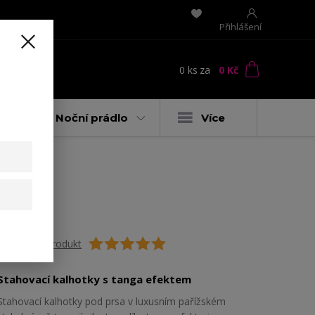
Přihlášení
0
ks
za
0 Kč
t
y
Noční prádlo
Více
Ohodnotit produkt
Stahovací kalhotky s tanga efektem
Stahovací kalhotky pod prsa v luxusním pařížském