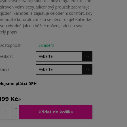
stylu krásně tvarují siluetu a díky tanga efektu jsou
zároveň velmi sexy. Silikonový proužek zabraňuje
sjíždění kalhotek a zajišťuje celodenní komfort, kdy
nemusíte kontrolovat zda se něco roluje! Kalhotky
jsou vhodné jak na běžné nošení, tak i na sva...
celý popis
Dostupnost
Skladem
Velikost
Barva
Nejsme plátci DPH
199 Kč
/
ks
Přidat do košíku