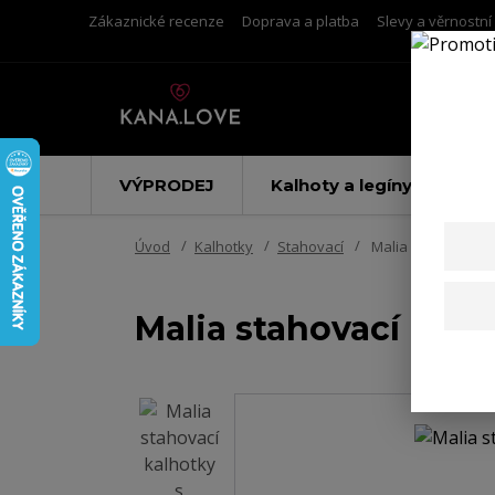
Zákaznické recenze
Doprava a platba
Slevy a věrnostn
VÝPRODEJ
Kalhoty a legíny
Úvod
Kalhotky
Stahovací
Malia stahovací ka
Malia stahovací kalh