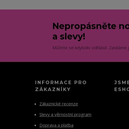
Nepropásněte no
a slevy!
Můžete se kdykoliv odhlásit. Zasíláme 
INFORMACE PRO
JSM
ZÁKAZNÍKY
ESH
Zákaznické recenze
Slevy a věrnostní program
Doprava a platba