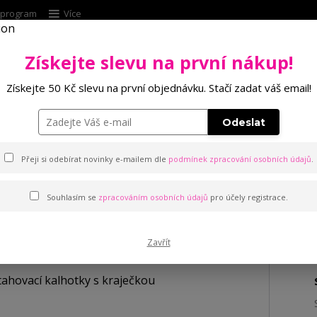
í program
Více
Získejte slevu na první nákup!
Hleda
Získejte 50 Kč slevu na první objednávku. Stačí zadat váš email!
Punčochové zboží
Kalhotky
Podprsenk
Odeslat
lhotky s kraječkou
Přeji si odebírat novinky e-mailem dle
podmínek zpracování osobních údajů
.
Souhlasím se
zpracováním osobních údajů
pro účely registrace.
otky s kraječkou
Zavřít