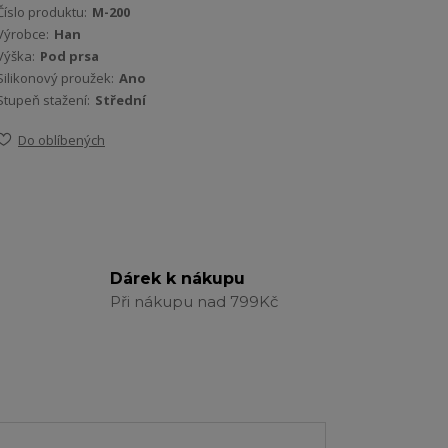
Číslo produktu:
M-200
Výrobce:
Han
Výška:
Pod prsa
Silikonový proužek:
Ano
Stupeň stažení:
Střední
Do oblíbených
Dárek k nákupu
Při nákupu nad 799Kč