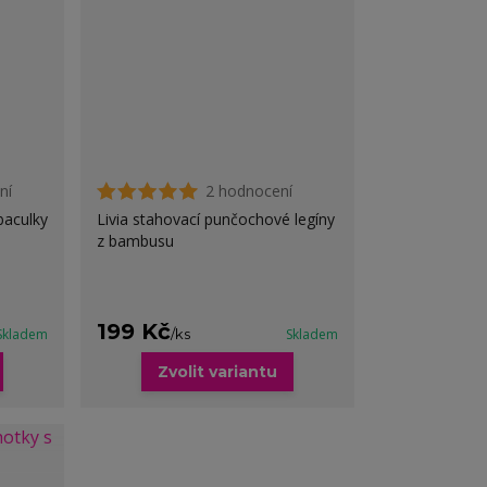
ní
2 hodnocení
 baculky
Livia stahovací punčochové legíny
z bambusu
199 Kč
Skladem
/
ks
Skladem
Zvolit variantu