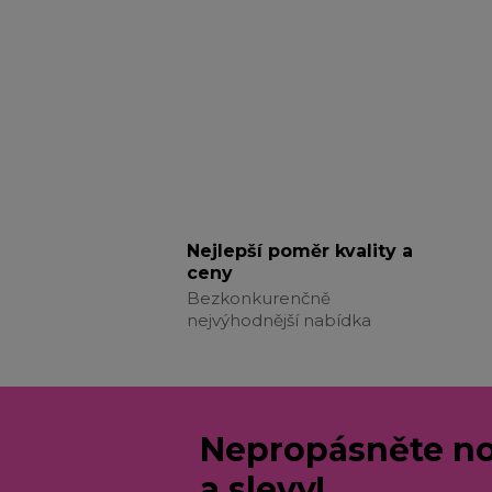
Nejlepší poměr kvality a
ceny
Bezkonkurenčně
nejvýhodnější nabídka
Nepropásněte no
a slevy!