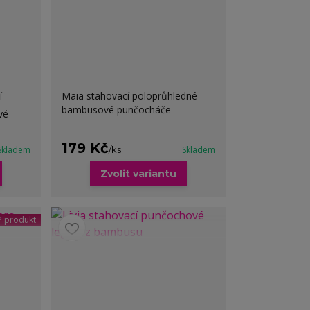
í
Maia stahovací poloprůhledné
bambusové punčocháče
vé
179 Kč
Skladem
/
ks
Skladem
Zvolit variantu
 produkt