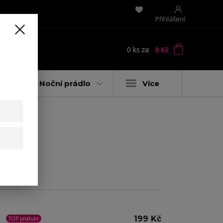
Přihlášení
0
ks
za
0 Kč
t
y
Noční prádlo
Více
199 Kč
TOP produkt