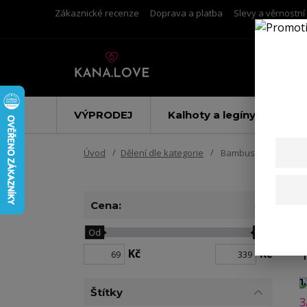
Zákaznické recenze
Doprava a platba
Slevy a věrnostn
VÝPRODEJ
Kalhoty a legíny
Úvod
Dělení dle kategorie
Bambusové
Cena:
Od
Do
Kč
Kč
1.
Štítky