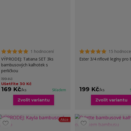
1 hodnocení
15 hodnoce
VÝPRODEJ: Tatiana SET 3ks
Ester 3/4 riflové legíny pro
bambusových kalhotek s
perličkou
199 Kč
Ušetříte 30 Kč
169 Kč
199 Kč
/
ks
Skladem
/
ks
Zvolit variantu
Zvolit variantu
Akce