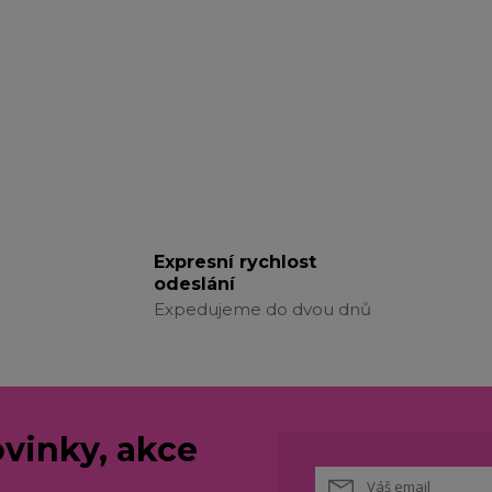
Expresní rychlost
odeslání
Expedujeme do dvou dnů
vinky, akce