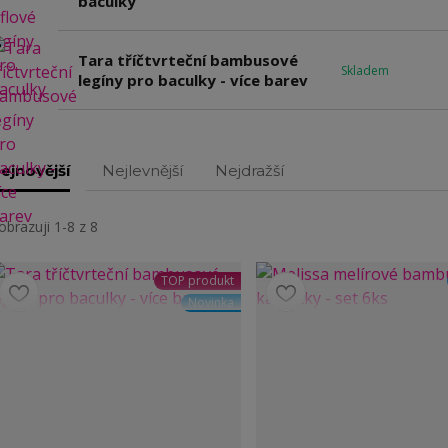
baculky
.
Tara tříčtvrteční bambusové
Skladem
legíny pro baculky - více barev
ejnovější
Nejlevnější
Nejdražší
obrazuji 1-8 z 8
TOP produkt
Novinka