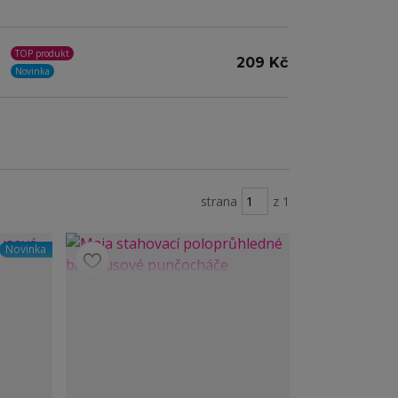
TOP produkt
209 Kč
Novinka
strana
z 1
Novinka