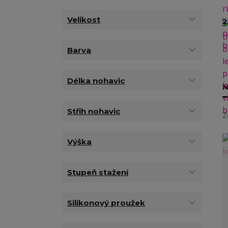
Velikost
2
Barva
Délka nohavic
N
Střih nohavic
Z
Výška
Stupeň stažení
Silikonový proužek