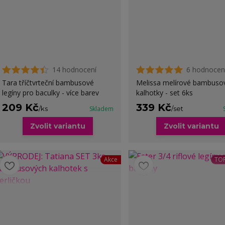
14 hodnocení
6 hodnocen
Tara tříčtvrteční bambusové
Melissa melírové bambuso
legíny pro baculky - více barev
kalhotky - set 6ks
209 Kč
339 Kč
/
ks
Skladem
/
set
Zvolit variantu
Zvolit variantu
Akce
TOP