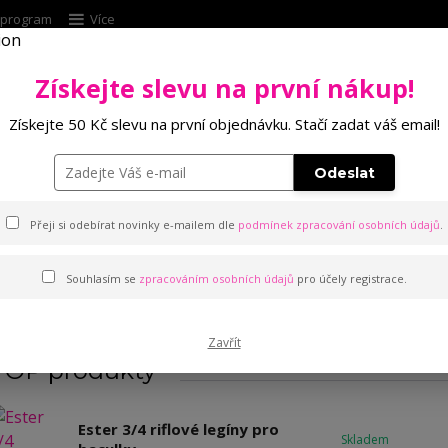
í program
Více
Získejte slevu na první nákup!
Hleda
Získejte 50 Kč slevu na první objednávku. Stačí zadat váš email!
Punčochové zboží
Kalhotky
Podprsenk
Odeslat
Přeji si odebírat novinky e-mailem dle
podmínek zpracování osobních údajů
.
Souhlasím se
zpracováním osobních údajů
pro účely registrace.
Bambusové
Zavřít
TOP produkty
Ester 3/4 riflové legíny pro
Skladem