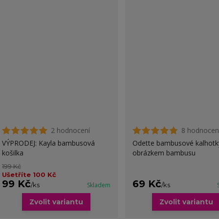
2 hodnocení
8 hodnocen
VÝPRODEJ: Kayla bambusová
Odette bambusové kalhotk
košilka
obrázkem bambusu
199 Kč
Ušetříte 100 Kč
99 Kč
69 Kč
/
ks
Skladem
/
ks
Zvolit variantu
Zvolit variantu