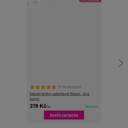
57 hodnocení
Mandy legíny zateplené flísem - více
Lehce zateple
barev
pasem
219 Kč
199 Kč
/
ks
Skladem
/
ks
Zvolit variantu
Zv