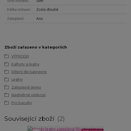
Střih nohavic
Slim
Délka nohavic
Zcela dlouhé
Zateplení
Ano
Zboží zařazeno v kategoriích
VÝPRODEJ
Kalhoty a legíny
Dělení dle kategorie
Legíny
Zateplené termo
Nadměrné velikosti
Pro baculky
Související zboží
2
TOP produkt