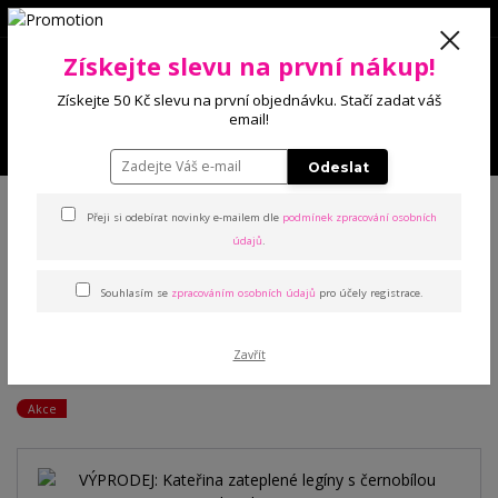
0
Získejte slevu na první nákup!
0 Kč
Získejte 50 Kč slevu na první objednávku. Stačí zadat váš
email!
Menu
Odeslat
Úvod
Kalhoty a legíny
Legíny
VÝPRODEJ: Kateřina zateplené legíny s
černobílou kostkou
Přeji si odebírat novinky e-mailem dle
podmínek zpracování osobních
údajů
.
VÝPRODEJ: Kateřina
Souhlasím se
zpracováním osobních údajů
pro účely registrace.
zateplené legíny s černobílou
Zavřít
kostkou
Akce