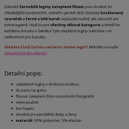
Dámské
černobílé legíny zateplené flísem
jsou vhodné do
chladnějších podzimních, zimních i jarních dnů. Klasický
kostkovaný
vzoreček v černé a bílé barvě
nepůsobí nudně, ale zároveň ani
extravagatně. Hodí se pro
všechny věkové kategorie
a téměř ke
každému kousku v šatníku! Tyto oteplené legíny nabízíme i ve
velikostech pro baculky.
Hledáte čistě černou variantu termo legín?
Mrkněte na naše
zateplené legíny Mandy!
Detailní popis:
zateplené legíny s drobnou kostkou
do pasu na gumu
flísové zateplení (foto na poslední fotografii)
velmi pružné
bez kapes
vhodné pro plnoštíhlé dívky a ženy
materiál:
95% polyester, 5% elastan