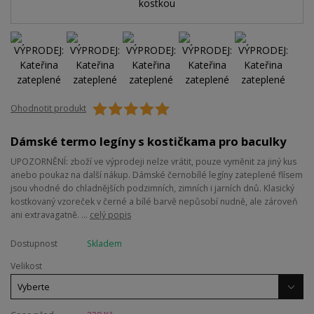
Ohodnotit produkt
Dámské termo legíny s kostičkama pro baculky
UPOZORNĚNÍ: zboží ve výprodeji nelze vrátit, pouze vyměnit za jiný kus
anebo poukaz na další nákup. Dámské černobílé legíny zateplené flísem
jsou vhodné do chladnějších podzimních, zimních i jarních dnů. Klasický
kostkovaný vzoreček v černé a bílé barvě nepůsobí nudně, ale zároveň
ani extravagatně. ...
celý popis
Dostupnost
Skladem
Velikost