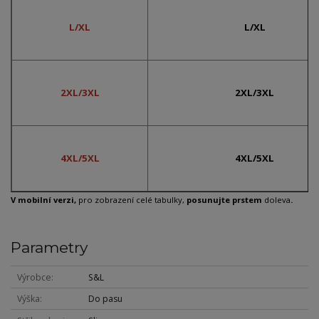
L/XL
L/XL
2XL/3XL
2XL/3XL
4XL/5XL
4XL/5XL
V mobilní verzi,
pro zobrazení celé tabulky,
posunujte prstem
doleva
.
Parametry
Výrobce
S&L
Výška
Do pasu