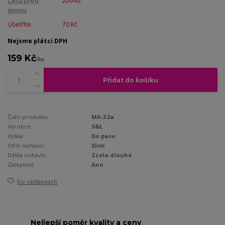
Cena před
229 Kč
slevou
Ušetříte
70 Kč
Nejsme plátci DPH
159 Kč
/
ks
Přidat do košíku
Číslo produktu:
MA-32a
Výrobce:
S&L
Výška:
Do pasu
Střih nohavic:
Slim
Délka nohavic:
Zcela dlouhé
Zateplení:
Ano
Do oblíbených
Nejlepší poměr kvality a ceny