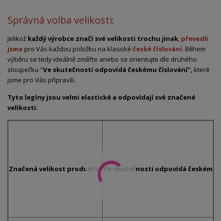
Správná volba velikosti:
Jelikož
každý výrobce značí své velikosti trochu jinak
,
převedli
jsme
pro Vás každou položku na klasické
české číslování
. Během
výběru se tedy ideálně změřte anebo se orientujte dle druhého
sloupečku "
Ve skutečnosti odpovídá českému číslování",
které
jsme pro Vás připravili.
Tyto legíny jsou velmi elastické a odpovídají své značené
velikosti.
Značená velikost produktu:
Ve skutečnosti odpovídá českému č