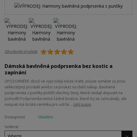
Ohodnotit produkt
Dámská bavlněná podprsenka bez kostic a
zapínání
UPOZORNĚNÍ: zboží ve výprodeji nelze vrátit, pouze vyměnit za jinou
velikost/jiný produkt anebo za poukaz na další nákup. Bavlněná
podprsenka s puntíky potěší všechny ženy, které nedají dopustit na
pohodlí! Podprsenka nemá žádné kostice, které by se zařezávaly, ale
naopak má široká ramínka pro udrže...
celý popis
Dostupnost
Skladem
Velikost