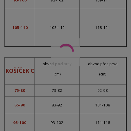
95-100
93-102
109-111
105-110
103-112
118-121
obvod
pod
prsy
obvod přes prsa
KOŠÍČEK C
(cm)
(cm)
75-80
73-82
92-98
85-90
83-92
101-108
95-100
93-102
111-118