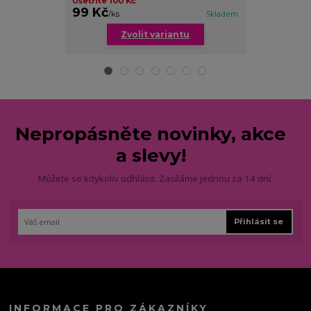
Ušetříte 100 Kč
cena od
99 Kč
179 Kč
/
ks
Skladem
/
ks
Zvolit variantu
Zv
Nepropásněte novinky, akce
a slevy!
Můžete se kdykoliv odhlásit. Zasíláme jednou za 14 dní.
Přihlásit se
INFORMACE PRO ZÁKAZNÍKY