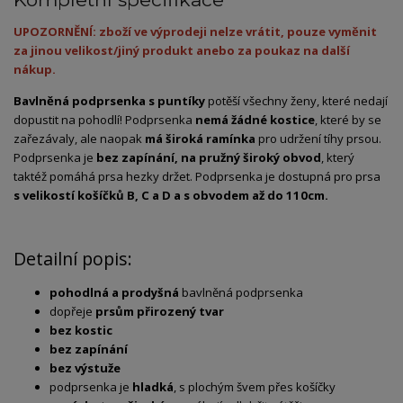
UPOZORNĚNÍ: zboží ve výprodeji nelze vrátit, pouze vyměnit
za jinou velikost/jiný produkt anebo za poukaz na další
nákup.
Bavlněná podprsenka s puntíky
potěší všechny ženy, které nedají
dopustit na pohodlí! Podprsenka
nemá žádné kostice
, které by se
zařezávaly, ale naopak
má široká ramínka
pro udržení tíhy prsou.
Podprsenka je
bez zapínání, na pružný široký obvod
, který
taktéž pomáhá prsa hezky držet. Podprsenka je dostupná pro prsa
s velikostí košíčků B, C a D a s obvodem až do 110cm.
Detailní popis:
pohodlná a prodyšná
bavlněná podprsenka
dopřeje
prsům přirozený tvar
bez kostic
bez zapínání
bez výstuže
podprsenka je
hladká
, s plochým švem přes košíčky