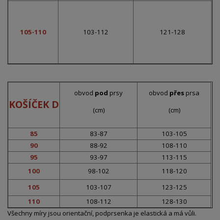
105-110
103-112
121-128
obvod
pod
prsy
obvod
přes
prsa
KOŠÍČEK D
(cm)
(cm)
85
83-87
103-105
90
88-92
108-110
95
93-97
113-115
100
98-102
118-120
105
103-107
123-125
110
108-112
128-130
Všechny míry jsou orientační, podprsenka je elastická a má vůli.