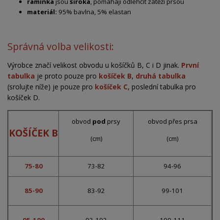
ramínka
jsou
široká
, pomáhají odlehčit zátěži prsou
materiál:
95% bavlna, 5% elastan
Správná volba velikosti:
Výrobce značí velikost obvodu u košíčků B, C i D jinak.
První
tabulka
je proto pouze pro
košíček B
,
druhá tabulka
(srolujte níže) je pouze pro
košíček C,
poslední tabulka pro
košíček D.
obvod
pod
prsy
obvod přes prsa
KOŠÍČEK B
(cm)
(cm)
75-80
73-82
94-96
85-90
83-92
99-101