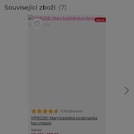
Související zboží
7
Akce
8 hodnocení
VÝPRODEJ: Mary bavlněná podprsenka
Eva podprsenk
bez výstuže
199 Kč
Ušetříte až 7