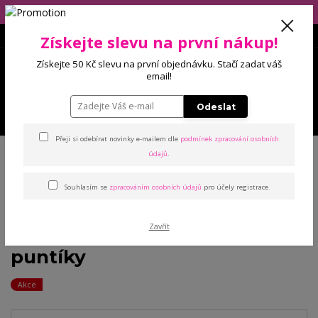
Eshop má dovolenou (10.-14.8), balíčky budeme odesílat 17.8.2026!
Získejte slevu na první nákup!
0
Získejte 50 Kč slevu na první objednávku. Stačí zadat váš
0 Kč
email!
Odeslat
Menu
Přeji si odebírat novinky e-mailem dle
podmínek zpracování osobních
Úvod
Podprsenky
Bez výstuže
VÝPRODEJ: Harmony bavlněná
údajů
.
podprsenka s puntíky
Souhlasím se
zpracováním osobních údajů
pro účely registrace.
VÝPRODEJ: Harmony
Zavřít
bavlněná podprsenka s
puntíky
Akce