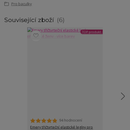
Pro baculky
Související zboží
6
TOP produkt
94 hodnocení
Emery třičtvrteční elastické legíny pro
Dora elastické