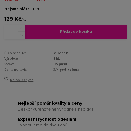
Nejsme plátci DPH
129 Kč
/
ks
Přidat do košíku
Číslo produktu:
MD-111b
Výrobce:
S&L
Výška:
Do pasu
Délka nohavic:
3/4 pod kolena
Do oblíbených
Nejlepší poměr kvality a ceny
Bezkonkurenčně nejvýhodnější nabídka
Expresní rychlost odeslání
Expedujeme do dvou dnů