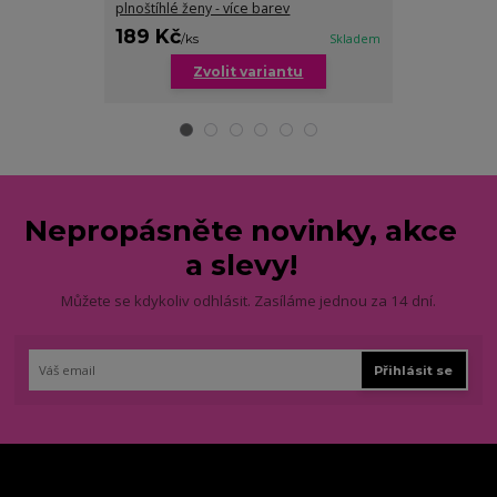
plnoštíhlé ženy - více barev
189 Kč
199 Kč
/
ks
Skladem
/
ks
Zvolit variantu
Zv
Nepropásněte novinky, akce
a slevy!
Můžete se kdykoliv odhlásit. Zasíláme jednou za 14 dní.
Přihlásit se