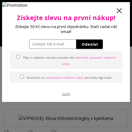
0
Získejte slevu na první nákup!
0 Kč
Získejte 50 Kč slevu na první objednávku. Stačí zadat váš
email!
Menu
Odeslat
Úvod
Kalhoty a legíny
Legíny
VÝPRODEJ: Elissa tříčtvrteční legíny s
kytičkama
Přeji si odebírat novinky e-mailem dle
podmínek zpracování osobních
údajů
.
VÝPRODEJ: Elissa tříčtvrteční
Souhlasím se
zpracováním osobních údajů
pro účely registrace.
legíny s kytičkama
Zavřít
Akce