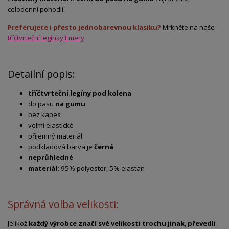
celodenní pohodlí.
Preferujete i přesto jednobarevnou klasiku?
Mrkněte na naše
tříčtvrteční legínky Emery
.
Detailní popis:
tříčtvrteční legíny pod kolena
do pasu
na gumu
bez kapes
velmi elastické
příjemný materiál
podkladová barva je
černá
neprůhledné
materiál:
95% polyester, 5% elastan
Správná volba velikosti:
Jelikož
každý výrobce značí své velikosti trochu jinak
,
převedli