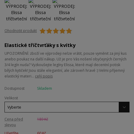
Ohodnotit produkt
Elastické tříčtvrťáky s kvítky
UPOZORNĚNÍ: zboží ve výprodeji nelze vrátit, pouze vyměnit za jiný kus
anebo poukaz na další nákup. Už je pro Vás nošení obyčejných černých
3/4 legín nuda? Vyzkoušejte legíny Elissa, které mají decentní potisk
bílých kytiček! Jsou stále elegantní, ale zároveň hravé :) Velmi příjemný
elastický materi...
celý popis
Dostupnost
Skladem
Velikost
Cena před
189 Kč
slevou
Ušetříte
60 Kč