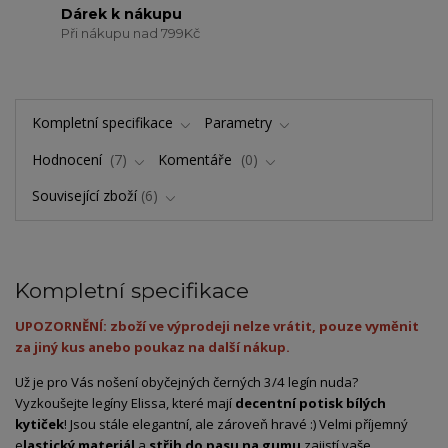
Dárek k nákupu
Při nákupu nad 799Kč
Kompletní specifikace
Parametry
Hodnocení
7
Komentáře
0
Související zboží
6
Kompletní specifikace
UPOZORNĚNÍ: zboží ve výprodeji nelze vrátit, pouze vyměnit
za jiný kus anebo poukaz na další nákup.
Už je pro Vás nošení obyčejných černých 3/4 legín nuda?
Vyzkoušejte legíny Elissa, které mají
decentní potisk bílých
kytiček
! Jsou stále elegantní, ale zároveň hravé :) Velmi příjemný
e
lastický materiál
a
střih do pasu na gumu
zajistí vaše