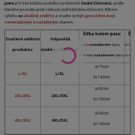
jsme
pro Vás každou položku na klasické
české číslování,
podle
kterého poznáte jestli velikost sedí běžnému číslování. Během
výběru
se
ideálně změřte
a snažte se být
uprostřed mezi
nenataženým a nataženým
stavem.
Šířka kolem pasu
Ší
Značená
velikost
Odpovídá
a) v
ne
nataženém
stavu
a) v
n
produktu:
českému číslování:
b) v max
nataženém
stavu
b) v 
a) 75cm
L/XL
L/XL
b) 140cm
a) 82cm
2XL/3XL
2XL/3XL
b) 150cm
a) 90cm
4XL/5XL
4XL/5XL
b) 160cm