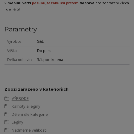
V
mobilní verzi
posunujte tabulku prstem
doprava
pro zobrazení všech
rozměrů!
Parametry
Výrobce
S&L
Výška
Do pasu
Délka nohavic
3/4 pod kolena
Zboží zařazeno v kategoriích
VÝPRODEJ
Kalhoty a legíny
Dělení dle kategorie
Legíny
Nadměrné velikosti