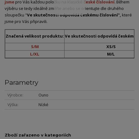
jsme
pro Vás každou položku na klasické
české číslování
. Během
výběru se tedy ideálně změřte anebo se orientujte dle druhého
sloupečku "
Ve skutečnosti odpovídá českému číslování",
které
jsme pro Vás připravili.
Značená velikost produktu:
Ve skutečnosti odpovídá českému č
S/M
XS/S
L/XL
M/L
Parametry
Výrobce
Ouno
Výška
Nízké
Zboží zařazeno v kategoriích