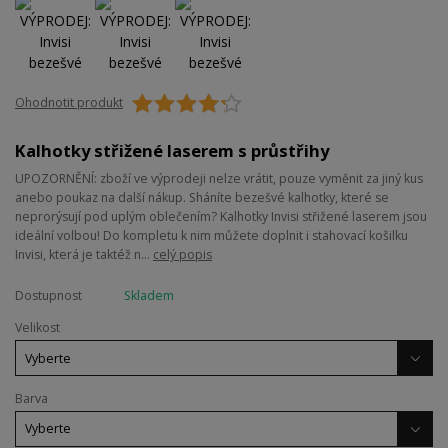
Ohodnotit produkt
Kalhotky střižené laserem s průstřihy
UPOZORNĚNÍ: zboží ve výprodeji nelze vrátit, pouze vyměnit za jiný kus
anebo poukaz na další nákup. Sháníte bezešvé kalhotky, které se
neprorýsují pod uplým oblečením? Kalhotky Invisi střižené laserem jsou
ideální volbou! Do kompletu k nim můžete doplnit i stahovací košilku
Invisi, která je taktéž n...
celý popis
Dostupnost
Skladem
Velikost
Barva