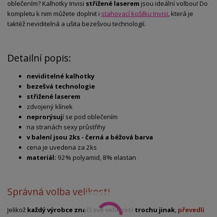
oblečením? Kalhotky Invisi
střižené laserem
jsou ideální volbou! Do
kompletu k nim můžete doplnit i
stahovací košilku Invisi
, která je
taktéž neviditelná a ušita bezešvou technologií.
Detailní popis:
neviditelné kalhotky
bezešvá technologie
střižené laserem
zdvojený klínek
neprorýsuj
í se pod oblečením
na stranách sexy průstřihy
v balení jsou 2ks - černá a béžová barva
cena je uvedena za 2ks
materiál:
92% polyamid, 8% elastan
Správná volba velikosti
Jelikož
každý výrobce značí své velikosti trochu jinak
,
převedli