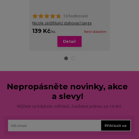
10 hodnocení
Nicole zeštíhlující stahovací tanga
Malia stahovac
139 Kč
199 Kč
/
ks
Není skladem
/
ks
Detail
Zv
Nepropásněte novinky, akce
a slevy!
Můžete se kdykoliv odhlásit. Zasíláme jednou za 14 dní.
Přihlásit se