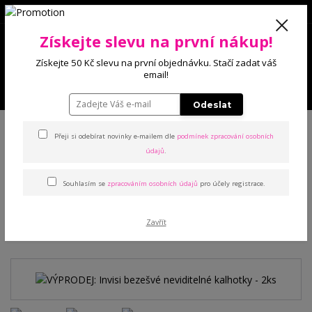
0
Získejte slevu na první nákup!
0 Kč
Získejte 50 Kč slevu na první objednávku. Stačí zadat váš
email!
Menu
Odeslat
Úvod
Kalhotky
Klasické
VÝPRODEJ: Invisi bezešvé neviditelné
kalhotky - 2ks
Přeji si odebírat novinky e-mailem dle
podmínek zpracování osobních
údajů
.
VÝPRODEJ: Invisi bezešvé
Souhlasím se
zpracováním osobních údajů
pro účely registrace.
neviditelné kalhotky - 2ks
Zavřít
Akce