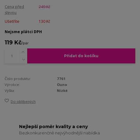
Cena před
249 Kč
slevou
Ušetříte
130 Kč
Nejsme plátci DPH
119 Kč
/
pár
Přidat do košíku
Číslo produktu:
7761
Výrobce:
Ouno
Výška:
Nízké
Do oblíbených
Nejlepší poměr kvality a ceny
Bezkonkurenčně nejvýhodnější nabídka