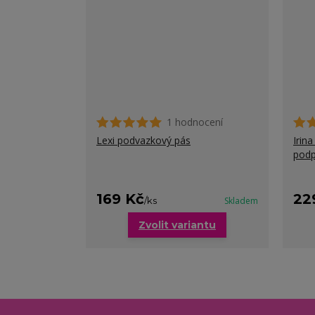
1 hodnocení
Lexi podvazkový pás
Irin
podp
169 Kč
22
/
ks
Skladem
Zvolit variantu