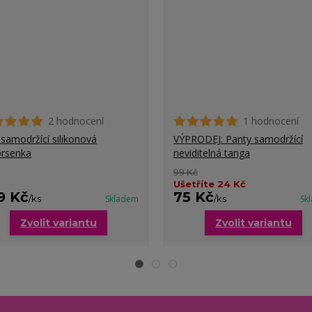
2 hodnocení
1 hodnocení
a samodržící silikonová
VÝPRODEJ: Panty samodržící
rsenka
neviditelná tanga
99 Kč
Ušetříte 24 Kč
9 Kč
75 Kč
/
ks
Skladem
/
ks
Sk
Zvolit variantu
Zvolit variantu