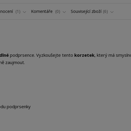
nocení
1
Komentáře
0
Související zboží
6
dlné
podprsence. Vyzkoušejte tento
korzetek
, který má smysln
čně zaujmout.
odu podprsenky