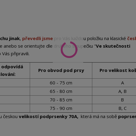
chu jinak
,
převedli jsme
pro Vás každou položku na klasické
čes
e anebo se orientujte dle druhého sloupečku "
Ve skutečnosti
Vás připravili.
i odpovídá
Pro obvod pod prsy
Pro velikost ko
lování:
60 - 75 cm
A
65 - 80 cm
A, B
70 - 85 cm
B
75 - 90 cm
B, C
u českou
velikostí podprsenky 70A,
která má na sobě
poprse