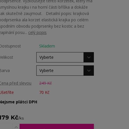
podprsence. Vyzkoušejte tento korzetek, který má
smyslnou krajku i na horní části bříška a dokáže
tak skutečně zaujmout. Detailní popis: krajková
podprsenka ala korzet elastická krajka po celém
spodním obvodu podprsenky bez kostic a bez
zapínání posu...
celý popis
Dostupnost
Skladem
Velikost
Barva
Cena před slevou
249 Kč
Ušetříte
70 Kč
Nejsme plátci DPH
179 Kč
/
ks