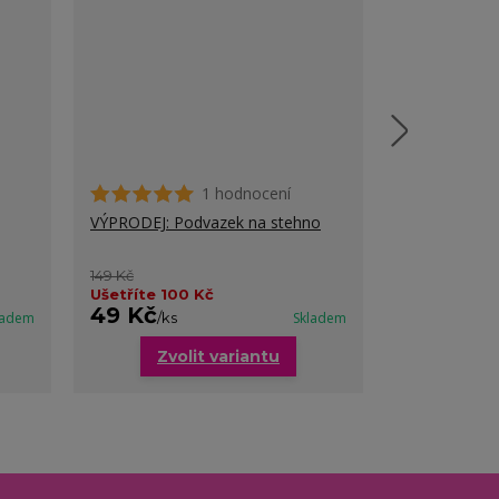
1 hodnocení
VÝPRODEJ: Podvazek na stehno
Mirabelle sa
podprsenka
149 Kč
Ušetříte 100 Kč
49 Kč
229 Kč
ladem
/
ks
Skladem
/
k
Zvolit variantu
Zvo