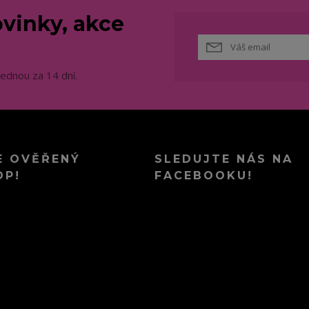
vinky, akce
jednou za 14 dní.
E OVĚŘENÝ
SLEDUJTE NÁS NA
OP!
FACEBOOKU!