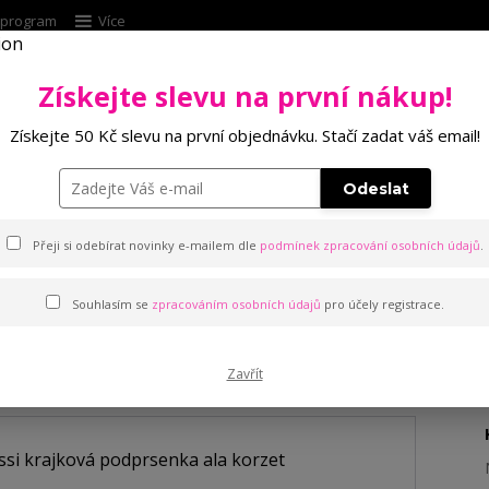
í program
Více
Získejte slevu na první nákup!
Hleda
Získejte 50 Kč slevu na první objednávku. Stačí zadat váš email!
Punčochové zboží
Kalhotky
Podprsenk
Odeslat
 krajková podprsenka ala korzet
Přeji si odebírat novinky e-mailem dle
podmínek zpracování osobních údajů
.
Souhlasím se
zpracováním osobních údajů
pro účely registrace.
jková podprsenka ala korzet
Zavřít