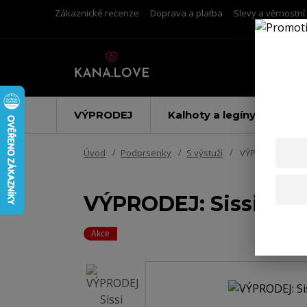
Zákaznické recenze
Doprava a platba
Slevy a věrnostn
VÝPRODEJ
Kalhoty a legíny
Úvod
Podprsenky
S výstuží
VÝPRODEJ: Sissi
VÝPRODEJ: Sissi kra
Akce