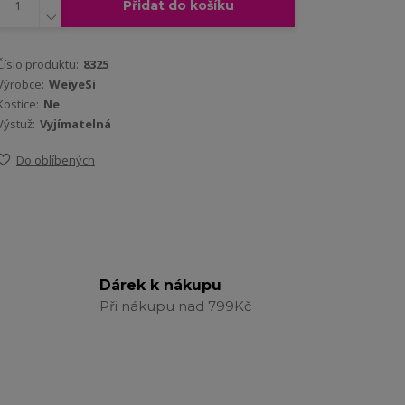
Přidat do košíku
Číslo produktu:
8325
Výrobce:
WeiyeSi
Kostice:
Ne
Výstuž:
Vyjímatelná
Do oblíbených
Dárek k nákupu
Při nákupu nad 799Kč