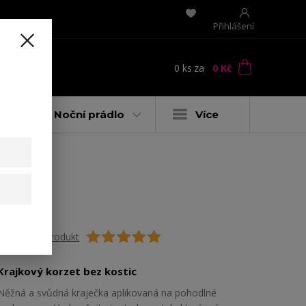
Přihlášení
0
ks
za
0 Kč
t
y
Noční prádlo
Více
Ohodnotit produkt
Krajkový korzet bez kostic
Něžná a svůdná kraječka aplikovaná na pohodlné