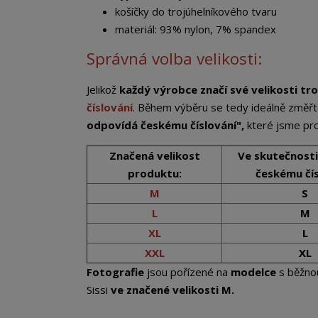
košíčky do trojúhelníkového tvaru
materiál: 93% nylon, 7% spandex
Správná volba velikosti:
Jelikož
každý výrobce značí své velikosti tro
číslování
. Během výběru se tedy ideálně změřt
odpovídá českému číslování",
které jsme pro 
Značená velikost
Ve skutečnost
produktu:
českému čís
M
S
L
M
XL
L
XXL
XL
Fotografie
jsou pořízené na
modelce
s běžno
Sissi
ve značené velikosti M.