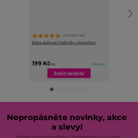
4 hodnocení
Malia stahovací kalhotky s kraječkou
Alice stahovac
199 Kč
199 Kč
/
ks
/
ks
Skladem
Zvolit variantu
Nepropásněte novinky, akce
a slevy!
Můžete se kdykoliv odhlásit. Zasíláme jednou za 14 dní.