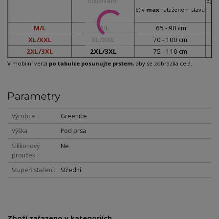
číslování:
b) v
b) v
max
nataženém stavu
M/L
M/L
65 - 90 cm
XL/XXL
XL/XXL
70 - 100 cm
2XL/3XL
2XL/3XL
75 - 110 cm
V mobilní verzi
po tabulce posunujte prstem
, aby se zobrazila celá.
Parametry
Výrobce
Greenice
Výška
Pod prsa
Silikonový
Ne
proužek
Stupeň stažení
Střední
Zboží zařazeno v kategoriích