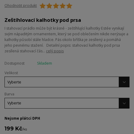
Ohodnotit produkt
Zeštíhlovací kalhotky pod prsa
I stahovací prádlo může být krásné - zeštíhlující kalhotky Estée vynikají
svým nápaditým ornamentem, který se pod oblečením nikde nerýsuje a
kalhotky působí stále hladce. Pás okolo bříška je zesílený a pomáhá
jeho pevnému stažení. Detailní popis: stahovací kalhotky pod prsa
zesílená stahovací čás...
celý popis
Dostupnost
Skladem
Velikost
Barva
Nejsme plátci DPH
199 Kč
/
ks