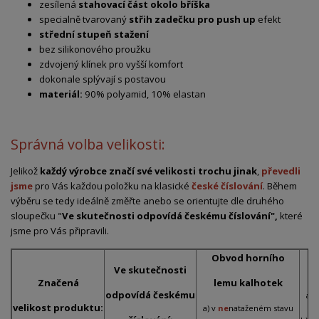
zesílená
stahovací část okolo bříška
specialně tvarovaný
střih zadečku pro push up
efekt
střední stupeň stažení
bez silikonového proužku
zdvojený klínek pro vyšší komfort
dokonale splývají s postavou
materiál:
90% polyamid, 10% elastan
Správná volba velikosti:
Jelikož
každý výrobce značí své velikosti trochu jinak
,
převedli
jsme
pro Vás každou položku na klasické
české číslování
. Během
výběru se tedy ideálně změřte anebo se orientujte dle druhého
sloupečku "
Ve skutečnosti odpovídá českému číslování",
které
jsme pro Vás připravili.
Obvod horního
Ve skutečnosti
Značená
lemu kalhotek
odpovídá českému
a) 
velikost produktu:
a) v
ne
nataženém stavu