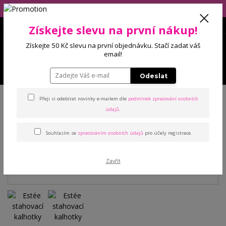
Eshop má dovolenou (10.-14.8), balíčky budeme odesílat 17.8.2026!
Získejte slevu na první nákup!
0
Získejte 50 Kč slevu na první objednávku. Stačí zadat váš
0 Kč
email!
Menu
Odeslat
Úvod
Kalhotky
Stahovací
Estée stahovací kalhotky
Přeji si odebírat novinky e-mailem dle
podmínek zpracování osobních
údajů
.
Estée stahovací kalhotky
Souhlasím se
zpracováním osobních údajů
pro účely registrace.
Zavřít