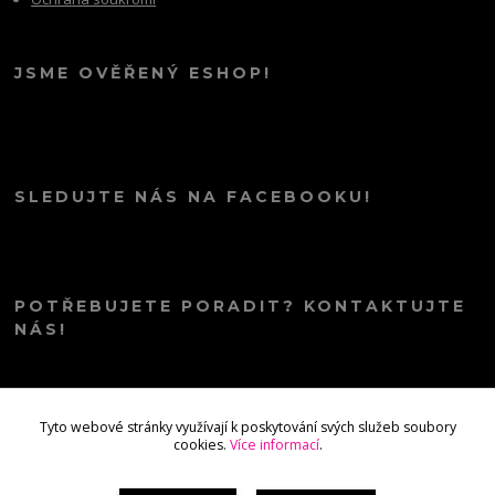
JSME OVĚŘENÝ ESHOP!
SLEDUJTE NÁS NA FACEBOOKU!
POTŘEBUJETE PORADIT? KONTAKTUJTE
NÁS!
info@kana.love
Tyto webové stránky využívají k poskytování svých služeb soubory
cookies.
Více informací
.