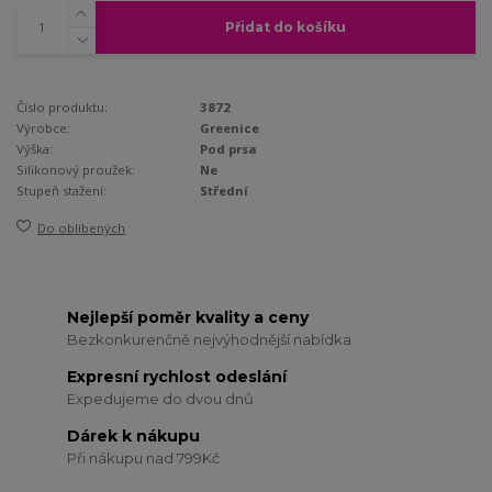
Přidat do košíku
Číslo produktu:
3872
Výrobce:
Greenice
Výška:
Pod prsa
Silikonový proužek:
Ne
Stupeň stažení:
Střední
Do oblíbených
Nejlepší poměr kvality a ceny
Bezkonkurenčně nejvýhodnější nabídka
Expresní rychlost odeslání
Expedujeme do dvou dnů
Dárek k nákupu
Při nákupu nad 799Kč