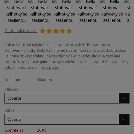
Ohodnotit produkt
Pokud Vás trápí nějaké to kilo navíc, či povislé bříško po porodu,
stahovací kalhotky Bella Vám ho můžou pomoci schovat pod oblečením.
Kalhotky dokáží: stáhnout a zeštíhlit bříško, především díky zesílené
podpoře ve tvaru trojúhelníku vyhladit konturu těla pod přiléhavými šaty
vylepšit siluetu a zá...
celý popis
Dostupnost
Skladem
Velikost
Barva
Ušetříte až
20 Kč