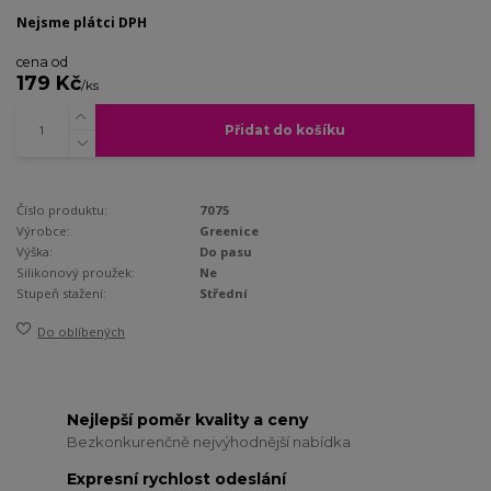
Nejsme plátci DPH
cena od
179 Kč
/
ks
Přidat do košíku
Číslo produktu:
7075
Výrobce:
Greenice
Výška:
Do pasu
Silikonový proužek:
Ne
Stupeň stažení:
Střední
Do oblíbených
Nejlepší poměr kvality a ceny
Bezkonkurenčně nejvýhodnější nabídka
Expresní rychlost odeslání