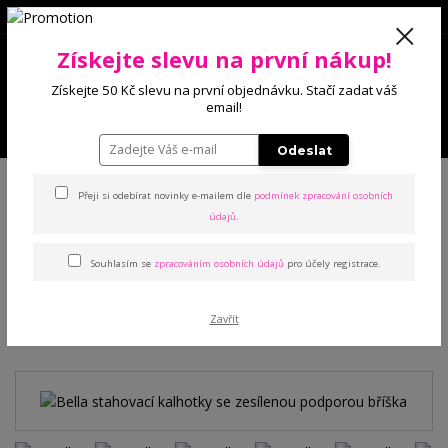
0
Získejte slevu na první nákup!
0 Kč
Získejte 50 Kč slevu na první objednávku. Stačí zadat váš
email!
Menu
Odeslat
Úvod
Kalhotky
Stahovací
Bella stahovací kalhotky se zesílenou
podporou bříška
Přeji si odebírat novinky e-mailem dle
podmínek zpracování osobních
údajů
.
Bella stahovací kalhotky se
Souhlasím se
zpracováním osobních údajů
pro účely registrace.
zesílenou podporou bříška
Zavřít
TOP produkt