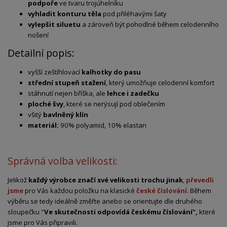
podpoře
ve tvaru trojúhelníku
vyhladit konturu těla
pod přiléhavými šaty
vylepšit siluetu
a zároveň být pohodlné během celodenního
nošení
Detailní popis:
vyšší zeštíhlovací
kalhotky do pasu
střední stupeň stažení
, který umožňuje celodenní komfort
stáhnutí nejen bříška, ale
lehce i zadečku
ploché švy
, které se nerýsují pod oblečením
všitý
bavlněný klín
materiál:
90% polyamid, 10% elastan
Správná volba velikosti:
Jelikož
každý výrobce značí své velikosti trochu jinak
,
převedli
jsme
pro Vás každou položku na klasické
české číslování
. Během
výběru se tedy ideálně změřte anebo se orientujte dle druhého
sloupečku "
Ve skutečnosti odpovídá českému číslování",
které
jsme pro Vás připravili.