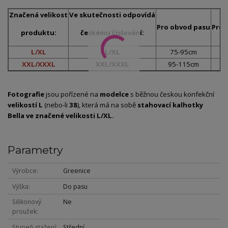
Značená velikost
Ve skutečnosti
odpovídá
Pro obvod pasu
Pro 
produktu:
českému číslování:
L/XL
L/XL
75-95cm
1
XXL/XXXL
XXL/XXXL
95-115cm
1
Fotografie
jsou pořízené na
modelce
s běžnou českou konfekční
velikostí L
(nebo-li
38
), která má na sobě
stahovací kalhotky
Bella
ve značené velikosti L/XL.
Parametry
Výrobce
Greenice
Výška
Do pasu
Silikonový
Ne
proužek
Stupeň stažení
Střední