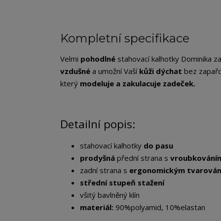
Kompletní specifikace
Velmi
pohodlné
stahovací kalhotky Dominika za
vzdušné
a umožní Vaší
kůži dýchat
bez zapařov
který
modeluje a zakulacuje zadeček.
Detailní popis:
stahovací kalhotky
do pasu
prodyšná
přední strana s
vroubkování
zadní strana s
ergonomickým tvarován
střední stupeň stažení
všitý bavlněný klín
materiál:
90%polyamid, 10%elastan