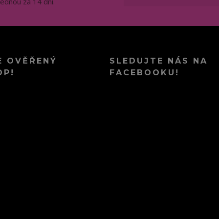
jednou za 14 dní.
E OVĚŘENÝ
SLEDUJTE NÁS NA
OP!
FACEBOOKU!