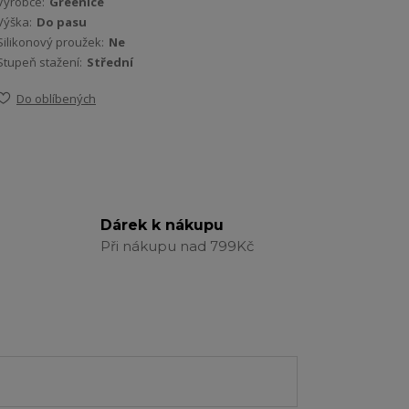
Výrobce:
Greenice
Výška:
Do pasu
Silikonový proužek:
Ne
Stupeň stažení:
Střední
Do oblíbených
Dárek k nákupu
Při nákupu nad 799Kč