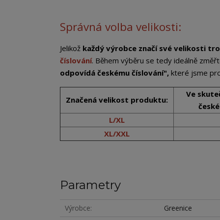
Správná volba velikosti:
Jelikož
každý výrobce značí své velikosti tro
číslování
. Během výběru se tedy ideálně změřt
odpovídá českému číslování",
které jsme pro
Ve skute
Značená velikost produktu:
české
L/XL
XL/XXL
Parametry
Výrobce
Greenice