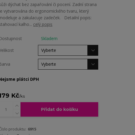
kůži dýchat bez zapařování či pocení. Zadní strana
je vytvarována do ergonomického tvaru, který
modeluje a zakulacuje zadeček. Detailní popis:
stahovací kalho...
celý popis
Dostupnost
Skladem
Velikost
Barva
Nejsme plátci DPH
179 Kč
/
ks
Přidat do košíku
Číslo produktu:
6915