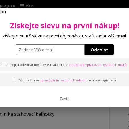
í program
Více
Získejte slevu na první nákup!
Hleda
Získejte 50 Kč slevu na první objednávku. Stačí zadat váš email!
Punčochové zboží
Kalhotky
Podprsenk
Odeslat
í kalhotky
Přeji si odebírat novinky e-mailem dle
podmínek zpracování osobních údajů
.
Souhlasím se
zpracováním osobních údajů
pro účely registrace.
kalhotky
Zavřít