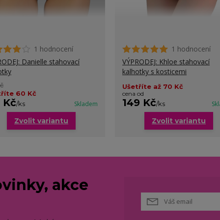
1 hodnocení
1 hodnocení
ODEJ: Danielle stahovací
VÝPRODEJ: Khloe stahovací
otky
kalhotky s kosticemi
Kč
Ušetříte až 70 Kč
říte 60 Kč
cena od
9 Kč
149 Kč
/
ks
Skladem
/
ks
Sk
Zvolit variantu
Zvolit variantu
vinky, akce