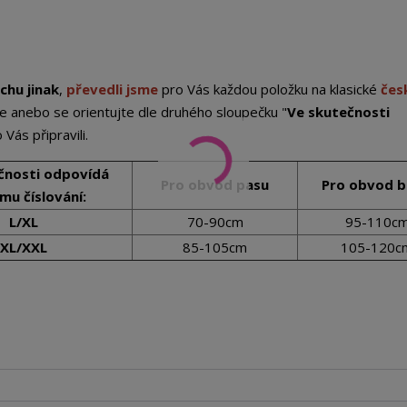
chu jinak
,
převedli jsme
pro Vás každou položku na klasické
čes
e anebo se orientujte dle druhého sloupečku "
Ve skutečnosti
 Vás připravili.
čnosti odpovídá
Pro obvod pasu
Pro obvod 
mu číslování:
L/XL
70-90cm
95-110c
XL/XXL
85-105cm
105-120c