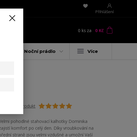
Přihlášení
0
ks
za
0 Kč
t
y
Noční prádlo
Více
Ohodnotit produkt
Velmi pohodlné stahovací kalhotky Dominika
zajistí komfort po celý den. Díky vroubkování na
přední straně jsou velmi vzdušné a umožní Vaší