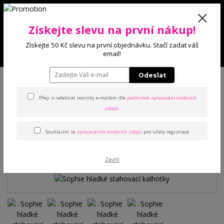
0
Získejte slevu na první nákup!
0 Kč
Získejte 50 Kč slevu na první objednávku. Stačí zadat váš
Menu
email!
Úvod
Kalhotky
Stahovací
Sophie hladké stahovací kalhotky
Odeslat
Přeji si odebírat novinky e-mailem dle
podmínek zpracování osobních
Sophie hladké stahovací
údajů
.
kalhotky
Souhlasím se
zpracováním osobních údajů
pro účely registrace.
TOP produkt
Zavřít