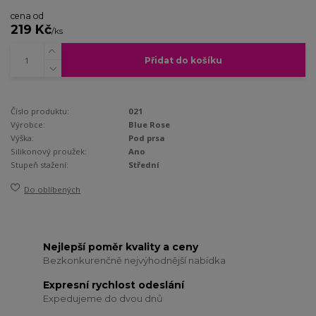
cena od
219 Kč
/
ks
Přidat do košíku
Číslo produktu:
021
Výrobce:
Blue Rose
Výška:
Pod prsa
Silikonový proužek:
Ano
Stupeň stažení:
Střední
Do oblíbených
Nejlepší poměr kvality a ceny
Bezkonkurenčně nejvýhodnější nabídka
Expresní rychlost odeslání
Expedujeme do dvou dnů