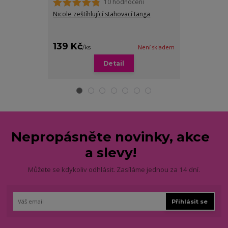
10 hodnocení
Nicole zeštíhlující stahovací tanga
Milly stahovac
podporou bří
139 Kč
169 Kč
/
ks
Není skladem
/
ks
Detail
Zv
Nepropásněte novinky, akce
a slevy!
Můžete se kdykoliv odhlásit. Zasíláme jednou za 14 dní.
Přihlásit se