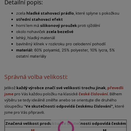
Detailní popis:
zcela
hladké stahovací prádlo
, které splyne s pokožkou
střední stahovací efekt
horní lem má
silikonový proužek
proti sjíždění
okolo nohaviček
zcela bezešvé
lehký, hladký materiál
bavlněný klínek v rozkroku pro celodenní pohodlí
materiál:
60% polyamid, 25% polyester, 10% lycra, 5%
ostatní materiály
Správná volba velikosti:
Jelikož
každý výrobce značí své velikosti trochu jinak
,
převedli
jsme
pro Vás každou položku na klasické
české číslování
. Během
výběru se tedy ideálně změřte anebo se orientujte dle druhého
sloupečku "
Ve skutečnosti odpovídá českému číslování",
které
jsme pro Vás připravili.
Značená velikost produktu:
Ve skutečnosti odpovídá českému č
M
M