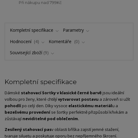
Při nákupu nad 799Kč
Kompletní specifikace
Parametry
Hodnocení
4
Komentáře
0
Související zboží
9
Kompletní specifikace
Dámské
stahovací
šortky
v
klasické
černé
barvě
jsou
ideální
volbou
pro
ženy,
které
chtějí
vytvarovat
postavu
a
zároveň
si
užít
pohodlí
po
celý
den.
Díky
vysoce
elastickému
materiál
u
a
bezešvému
provedení
se
šortky
perfektně
přizpůsobí
křivkám
a
zůstávají
neviditelné
pod
oblečením.
Zesílený
stahovací
pas
v
oblasti
bříška
zajistí
jemné
stažení,
tvaruje
siluetu
a
poskytuje
oporu
bez
nepříjemného
škrcení.