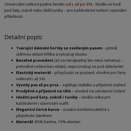
Univerzální
velikost
padne
ženám
od
L
až
po
3XL
.
Skvěle
se
hodí
pod
šaty,
sukně
nebo
delší
tuniky –
pro
každodenní
nošení
i
speciální
příležitosti.
Detailní popis:
Tvarující
dámské
šortky
se
zesíleným
pasem
–
jemně
stáhnou
oblast
bříška
a
vytvarují
siluetu
Bezešvé
provedení
(až na nenápadný šev mezi nohama) –
pohodlné
nošení
bez
otlaků,
neproznačují
se
pod
oblečením
Elastický
materiál
–
přizpůsobí
se
postavě,
vhodné
pro
ženy
velikostí
L
až
3XL
Vysoký
pas
až po prsa
–
zajišťuje
stabilitu
a
příjemné
stažení
Prodyšné
a
příjemné
na
těle
–
vhodné
na
celodenní
nošení
Ideální
pod
šaty,
sukně
i
tuniky
–
skvělá
volba
pro
každodenní
i
slavnostní
outfit
Elegantní
černá
barva
–
snadno
kombinovatelná
s
jakýmkoliv
šatníkem
Materiál:
85% bavlna, 15% elastan