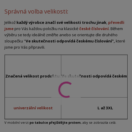
Správná volba velikosti:
Jelikož
každý výrobce značí své velikosti trochu jinak
,
převedli
jsme
pro Vás každou položku na klasické
české číslování
. Během
výběru se tedy ideálně změřte anebo se orientujte dle druhého
sloupečku "
Ve skutečnosti odpovídá českému číslování",
které
jsme pro Vás připravili.
Značená velikost produktu:
Ve skutečnosti odpovídá českému č
univerzální velikost
L až 3XL
V mobilní verzi
po tabulce přejíždějte prstem
, aby se zobrazila celá.