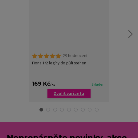
29 hodnocení
Fiona 1/2 legíny do půli stehen
Anna hladké st
nohavičkou
169 Kč
249 Kč
/
ks
Skladem
/
ks
Zvolit variantu
Zv
Nepropásněte novinky, akce