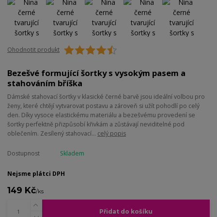
Ohodnotit produkt
Bezešvé formující šortky s vysokým pasem a
stahováním bříška
Dámské stahovací šortky v klasické černé barvě jsou ideální volbou pro
ženy, které chtějí vytvarovat postavu a zároveň si užít pohodlí po celý
den. Díky vysoce elastickému materiálu a bezešvému provedení se
šortky perfektně přizpůsobí křivkám a zůstávají neviditelné pod
oblečením. Zesílený stahovací...
celý popis
Dostupnost
Skladem
Nejsme plátci DPH
149 Kč
/
ks
Přidat do košíku