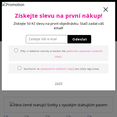
0
Získejte slevu na první nákup!
0 Kč
Získejte 50 Kč slevu na první objednávku. Stačí zadat váš
email!
Menu
Odeslat
Úvod
Kalhoty a legíny
Legíny
Nina černé tvarující šortky s vysokým
stahujícím pasem
Přeji si odebírat novinky e-mailem dle
podmínek zpracování osobních
údajů
.
Nina černé tvarující šortky s
Souhlasím se
zpracováním osobních údajů
pro účely registrace.
vysokým stahujícím pasem
Zavřít
Novinka