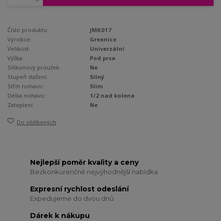
Číslo produktu:
JMK017
Výrobce:
Greenice
Velikost:
Univerzální
Výška:
Pod prsa
Silikonový proužek:
Ne
Stupeň stažení:
Silný
Střih nohavic:
Slim
Délka nohavic:
1/2 nad kolena
Zateplení:
Ne
Do oblíbených
Nejlepší poměr kvality a ceny
Bezkonkurenčně nejvýhodnější nabídka
Expresní rychlost odeslání
Expedujeme do dvou dnů
Dárek k nákupu