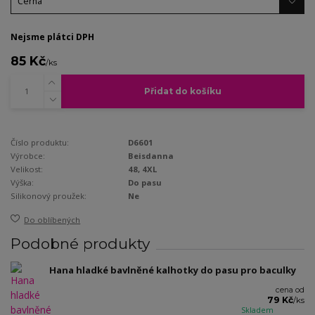
Nejsme plátci DPH
85 Kč
/
ks
Přidat do košíku
Číslo produktu:
D6601
Výrobce:
Beisdanna
Velikost:
48, 4XL
Výška:
Do pasu
Silikonový proužek:
Ne
Do oblíbených
Podobné produkty
Hana hladké bavlněné kalhotky do pasu pro baculky
cena od
79 Kč
/
ks
Skladem