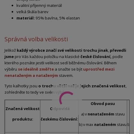
kvalitní příjemný materiál
velká škála barev
materiál:
95% bavlna, 5% elastan
Správná volba velikosti
Jelikož
každý výrobce značí své velikosti trochu jinak
,
převedli
jsme
pro Vás každou položku na klasické
české číslování,
podle
kterého poznáte jestli velikost sedí běžnému číslování. Během
výběru
se ideálně změřte
a snažte se být
uprostřed mezi
nenataženým a nataženým
stavem.
Tyto kalhotky jsou
o trochu větší než je jejich značená velikost
,
zohledněte to tedy ve svém výběru.
Obvod pasu
Značená velikost
Odpovídá
a) v
nenataženém
stavu
a)
produktu:
českému číslování:
b) v max
nataženém
stavu
b) 