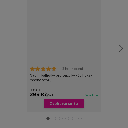
113 hodnocení
Naomi kalhotky pro baculky - SET 5ks -
Natalie bavlně
mnoho vzorů
různé vzory
cena od
299 Kč
299 Kč
/
set
Skladem
/
ks
Zvolit variantu
Zv