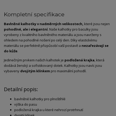
Kompletní specifikace
Bavlněné kalhotky v nadměrných velikostech,
které jsou nejen
pohodlné, ale i elegantní
. Naše kalhotky pro baculky jsou
vyrobeny z kvalitního bavlněného materiálu a jsou navrženy s
ohledem na pohodlné nošení po celý den. Díky elastickému
materiálu se perfektně přizpůsobí vaší postavě a
nezařezávají se
do kůže
.
Jedinečným prvkem našich kalhotek je
podložená krajka
, která
dodává ženský a sofistikovaný dotek. Kalhotky jsou navíc jsou
vybaveny
dvojitým klínkem
pro maximální pohodlí.
Detailní popis:
bavlněné kalhotky pro plnoštíhlé
výška do pasu
podložená krajka u které nehrozí protrhnutí
dvojitý klínek