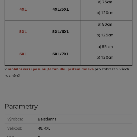
a) 75cm
4XL
4XL/5XL
b) 120cm
a) 80cm
5XL
5XL/6XL
b) 125cm
a) 85 cm
6XL
6XL/7XL
b) 130cm
V
mobilní verzi posunujte tabulku prstem doleva
pro zobrazení všech
rozměrů!
Parametry
Výrobce
Beisdanna
Velikost
48, 4XL