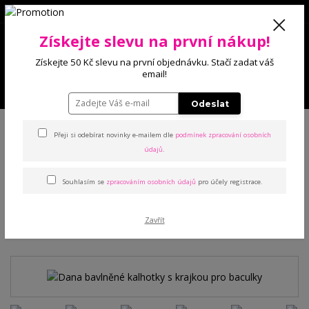
0
Získejte slevu na první nákup!
0 Kč
Získejte 50 Kč slevu na první objednávku. Stačí zadat váš
email!
Menu
Odeslat
Úvod
Kalhotky
Klasické
Dana bavlněné kalhotky s krajkou pro
baculky
Přeji si odebírat novinky e-mailem dle
podmínek zpracování osobních
údajů
.
Dana bavlněné kalhotky s
Souhlasím se
zpracováním osobních údajů
pro účely registrace.
krajkou pro baculky
Zavřít
TOP produkt