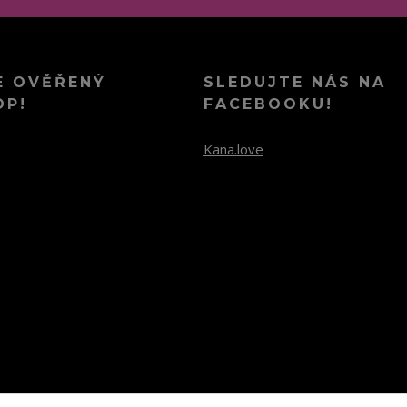
E OVĚŘENÝ
SLEDUJTE NÁS NA
OP!
FACEBOOKU!
Kana.love