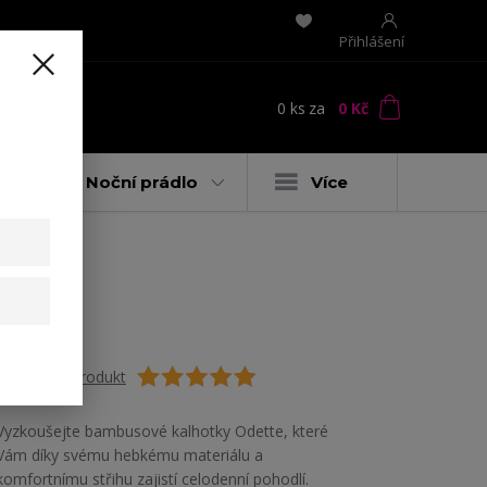
Přihlášení
0
ks
za
0 Kč
t
y
Noční prádlo
Více
su
Ohodnotit produkt
Vyzkoušejte bambusové kalhotky Odette, které
Vám díky svému hebkému materiálu a
komfortnímu střihu zajistí celodenní pohodlí.