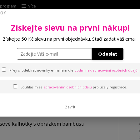
í program
Více
Získejte slevu na první nákup!
Hleda
Získejte 50 Kč slevu na první objednávku. Stačí zadat váš email!
Punčochové zboží
Kalhotky
Podprsenk
Odeslat
vé kalhotky s obrázkem bambusu
Přeji si odebírat novinky e-mailem dle
podmínek zpracování osobních údajů
.
Souhlasím se
zpracováním osobních údajů
pro účely registrace.
alhotky s obrázkem bambu
Zavřít