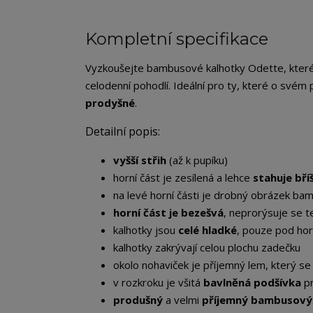
Kompletní specifikace
Vyzkoušejte bambusové kalhotky Odette, kte
celodenní pohodlí. Ideální pro ty, které o svém 
prodyšné
.
Detailní popis:
vyšší střih
(až k pupíku)
horní část je zesílená a lehce
stahuje bří
na levé horní části je drobný obrázek ba
horní část je bezešvá
, neprorýsuje se 
kalhotky jsou
celé hladké
, pouze pod hor
kalhotky zakrývají celou plochu zadečku
okolo nohaviček je příjemný lem, který s
v rozkroku je všitá
bavlněná podšívka
pr
produšný
a velmi
příjemný bambusový