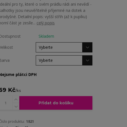
Ideální pro ty, které o svém prádlu rádi ani nevědí -
kalhotky jsou neuvěřitelně příjemné na dotek a
prodyšné. Detailní popis: vyšší střih (až k pupíku)
horní část je zesíle...
celý popis
Dostupnost
Skladem
Velikost
Barva
Nejsme plátci DPH
69 Kč
/
ks
Přidat do košíku
Číslo produktu:
1821