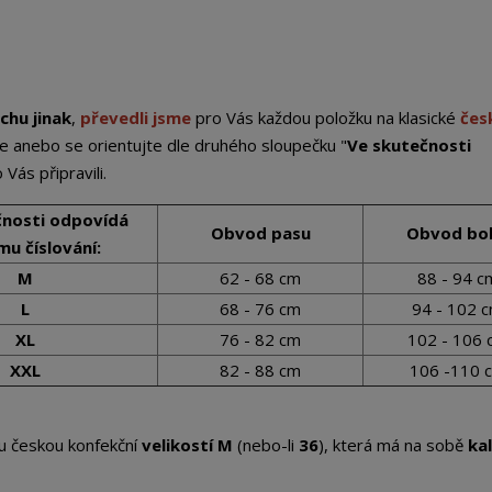
chu jinak
,
převedli jsme
pro Vás každou položku na klasické
čes
e anebo se orientujte dle druhého sloupečku "
Ve skutečnosti
Vás připravili.
čnosti odpovídá
Obvod pasu
Obvod bo
u číslování:
M
62 - 68 cm
88 - 94 c
L
68 - 76 cm
94 - 102 
XL
76 - 82 cm
102 - 106 
XXL
82 - 88 cm
106 -110 
u českou konfekční
velikostí M
(nebo-li
36
), která má na sobě
ka