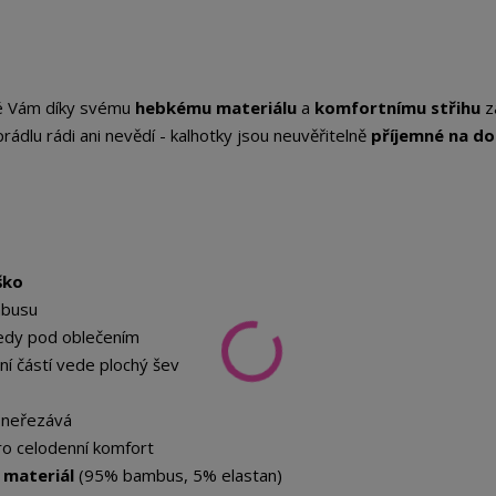
ré Vám díky svému
hebkému materiálu
a
komfortnímu střihu
za
prádlu rádi ani nevědí - kalhotky jsou neuvěřitelně
příjemné na do
ško
mbusu
tedy pod oblečením
ní částí vede plochý šev
e neřezává
o celodenní komfort
 materiál
(95% bambus, 5% elastan)