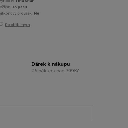
Výrobce:
Tina Shan
Výška:
Do pasu
Silikonový proužek:
Ne
Do oblíbených
Dárek k nákupu
Při nákupu nad 799Kč