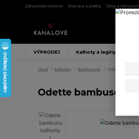
Zákaznické recenze
Doprava a platba
Slevy a věrnostn
VÝPRODEJ
Kalhoty a legíny
Úvod
Kalhotky
Bambusové
Odette bambuso
Odette bambusové k