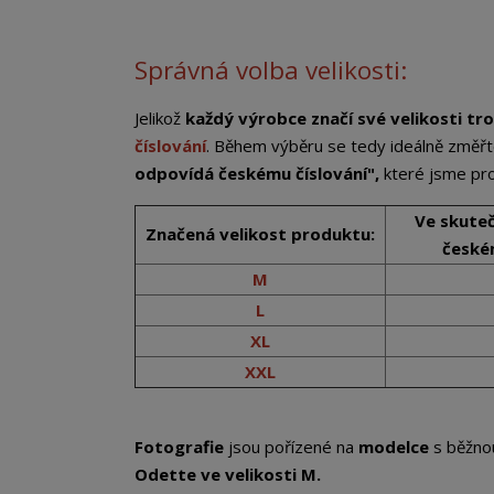
Správná volba velikosti:
Jelikož
každý výrobce značí své velikosti tro
číslování
. Během výběru se tedy ideálně změřt
odpovídá českému číslování",
které jsme pro 
Ve skute
Značená velikost produktu:
českém
M
L
XL
XXL
Fotografie
jsou pořízené na
modelce
s běžno
Odette
ve velikosti M.