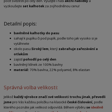
pocit svěžesti po celý den. Využijte i naší
akční nabídky
a
vyzkoušejte
set kalhotek
za zvýhodněnou cenu!
Detailní popis:
bavlněné kalhotky do pasu
sahají k pupíku či pod pupík, podle toho jak vysoko si je
vytáhnete
okolo pasu
široký lem
, který
zabraňuje zařezávání a
otlakům
zajistí
pohodlí po celý den
bavlněný klínek ze 100% bavlny
materiál:
70% bavlna, 22% polyamid, 8% elastan
Správná volba velikosti:
Jelikož
každý výrobce značí své velikosti trochu jinak
,
převedli
jsme
pro Vás každou položku na klasické
české číslování,
podle
kterého poznáte jak velikost odpovídá. Během výběru
se
ideálně