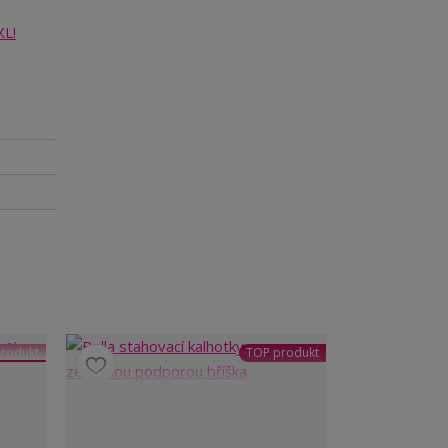
XL!
rodukt
TOP produkt