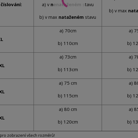
číslování:
a) v
nenataženém
stavu
b) v max
nat
b) v max
nataženém
stavu
a) 70cm
a) 
XL
b) 110cm
b) 1
a) 73cm
a) 
XL
b) 113cm
b) 1
a) 75 cm
a) 
XL
b) 115cm
b) 1
a) 80 cm
a) 
XL
b) 120cm
b) 1
pro zobrazení všech rozměrů!