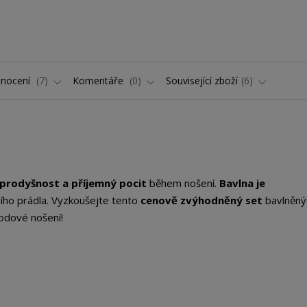
nocení
7
Komentáře
0
Související zboží
6
prodyšnost a příjemný pocit
během nošení.
Bavlna je
ího prádla. Vyzkoušejte tento
cenově zvýhodněný set
bavlněný
hodové nošení!