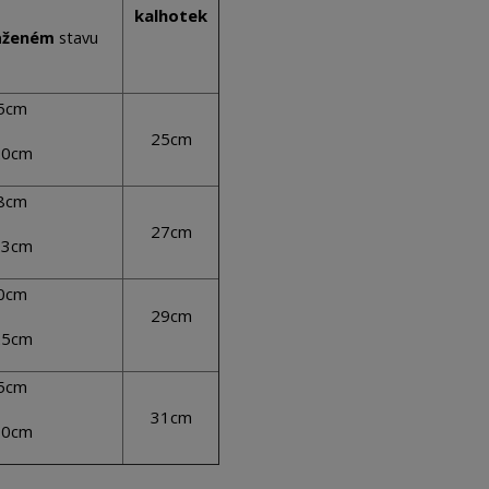
kalhotek
u
aženém
stav
75cm
25cm
20cm
78cm
27cm
23cm
80cm
29cm
25cm
85cm
31cm
30cm