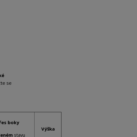
ké
žte se
řes boky
Výška
ženém
stavu