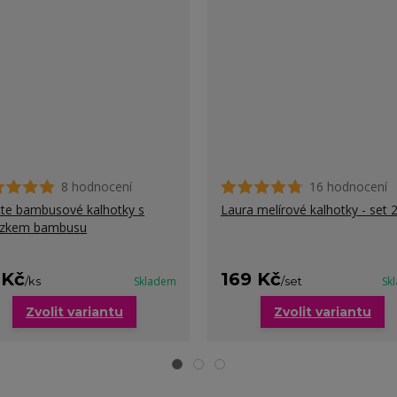
8 hodnocení
16 hodnocení
te bambusové kalhotky s
Laura melírové kalhotky - set 
ázkem bambusu
 Kč
169 Kč
/
ks
Skladem
/
set
Sk
Zvolit variantu
Zvolit variantu