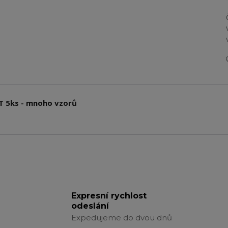
T 5ks - mnoho vzorů
Expresní rychlost
odeslání
Expedujeme do dvou dnů