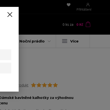
Přihlášení
0
ks
za
0 Kč
t
y
Noční prádlo
Více
Ohodnotit produkt
Dámské bavlněné kalhotky za výhodnou
cenu