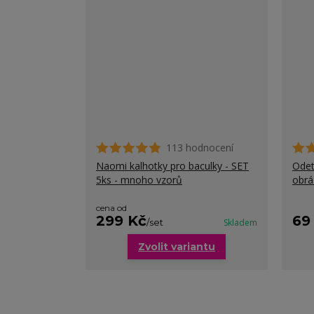
113 hodnocení
Naomi kalhotky pro baculky - SET
Odet
5ks - mnoho vzorů
obr
cena od
299 Kč
69
/
set
Skladem
Zvolit variantu