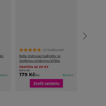
32 hodnocení
2ks
Bella stahovací kalhotky se
Sonja stahova
zesílenou podporou bříška
baculky
Ušetříte až 20 Kč
cena od
179 Kč
299 Kč
ladem
/
ks
Skladem
/
k
Zvolit variantu
Zvo