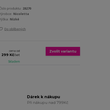
Číslo produktu:
28270
Výrobce:
Nicoletta
Výška:
Nízké
Do oblíbených
cena od
Zvolit variantu
299 Kč
/
set
Skladem
Dárek k nákupu
Při nákupu nad 799Kč