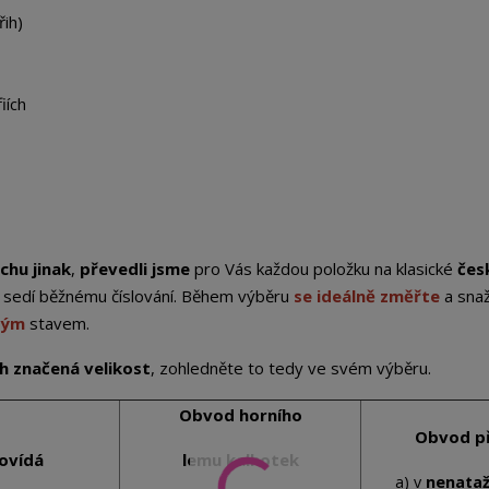
řih)
iích
chu jinak
,
převedli jsme
pro Vás každou položku na klasické
čes
st sedí běžnému číslování. Během výběru
se ideálně změřte
a sna
ným
stavem.
ich značená velikost
, zohledněte to tedy ve svém výběru.
Obvod horního
Obvod p
ovídá
lemu kalhotek
a) v
nenata