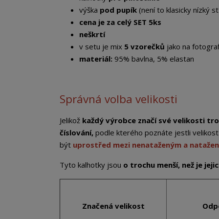
výška
pod pupík
(není to klasicky nízký st
cena je za celý SET 5ks
neškrtí
v setu je mix
5 vzorečků
jako na fotograf
materiál:
95% bavlna, 5% elastan
Správná volba velikosti
Jelikož
každý výrobce značí své velikosti tro
číslování,
podle kterého poznáte jestli veliko
být
uprostřed mezi nenataženým a nataže
Tyto kalhotky jsou
o trochu menší, než je jej
Značená velikost
Odp