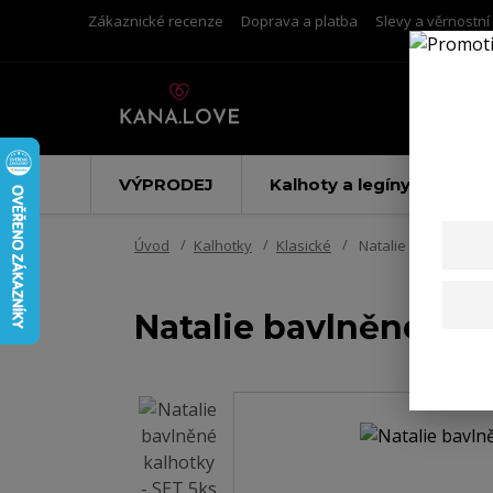
Zákaznické recenze
Doprava a platba
Slevy a věrnostn
VÝPRODEJ
Kalhoty a legíny
Úvod
Kalhotky
Klasické
Natalie bavlněné kal
Natalie bavlněné kal