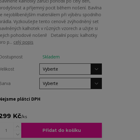
Bavlněné kalhotky zaručí pohodlí po celý den,
prodyšnost a příjemný pocit během nošení. Bavlna
je nejoblíbenějším materiálem při výběru spodního
prádla. Vyzkoušejte tento cenově zvýhodněný set
bavlněných kalhotek v různých vzorech a užijte si
jejich pohodové nošení! Detailní popis: kalhotky
pro p...
celý popis
Dostupnost
Skladem
Velikost
Barva
Nejsme plátci DPH
299 Kč
/
ks
Přidat do košíku