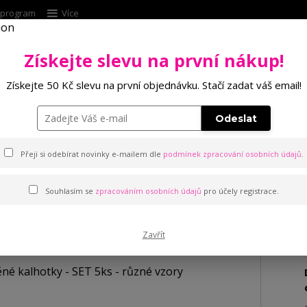
í program
Více
Získejte slevu na první nákup!
Hleda
Získejte 50 Kč slevu na první objednávku. Stačí zadat váš email!
Punčochové zboží
Kalhotky
Podprsenk
Odeslat
hotky - SET 5ks - různé vzory
Přeji si odebírat novinky e-mailem dle
podmínek zpracování osobních údajů
.
Souhlasím se
zpracováním osobních údajů
pro účely registrace.
hotky - SET 5ks - různé vzory
Zavřít