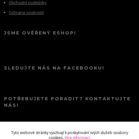
Obchodní podmínky
Ochrana soukromí
JSME OVĚŘENÝ ESHOP!
SLEDUJTE NÁS NA FACEBOOKU!
POTŘEBUJETE PORADIT? KONTAKTUJTE
NÁS!
info@kana.love
Tyto webové stránky využívají k poskytování svých služeb soubory
cookies.
Více informací
.