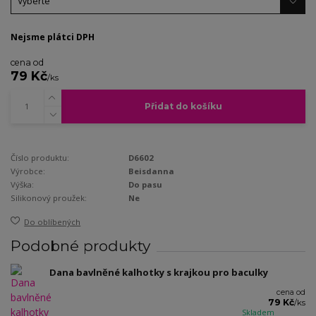
Nejsme plátci DPH
cena od
79 Kč
/
ks
Přidat do košíku
Číslo produktu:
D6602
Výrobce:
Beisdanna
Výška:
Do pasu
Silikonový proužek:
Ne
Do oblíbených
Podobné produkty
Dana bavlněné kalhotky s krajkou pro baculky
cena od
79 Kč
/
ks
Skladem