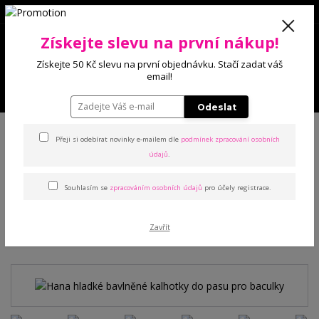
0
Získejte slevu na první nákup!
0 Kč
Získejte 50 Kč slevu na první objednávku. Stačí zadat váš
email!
Menu
Odeslat
Úvod
Kalhotky
Klasické
Hana hladké bavlněné kalhotky do pasu pro
baculky
Přeji si odebírat novinky e-mailem dle
podmínek zpracování osobních
údajů
.
Hana hladké bavlněné
Souhlasím se
zpracováním osobních údajů
pro účely registrace.
kalhotky do pasu pro baculky
Zavřít
TOP produkt