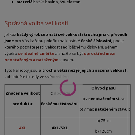
materiál:
95% bavlna, 5% elastan
Správná volba velikosti
Jelikož
každý výrobce značí své velikosti trochu jinak
,
převedli
jsme
pro Vás každou položku na klasické
české číslování,
podle
kterého poznáte jestli velikost sedí běžnému číslování. Během
výběru
se ideálně změřte
a snažte se být
uprostřed mezi
nenataženým a nataženým
stavem.
Tyto kalhotky jsou
o trochu větší než je jejich značená velikost
,
zohledněte to tedy ve svém výběru.
Obvod pasu
Značená velikost
Odpovídá
a) v
nenataženém
stavu
a)
produktu:
českému číslování:
b) v max
nataženém
stavu
b) 
a) 75cm
4XL
4XL/5XL
b) 120cm