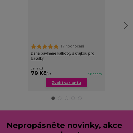
17 hodnocení
Dana bavlněné kalhotky s krajkou pro
Celine kalhotk
baculky
cena od
79 Kč
79 Kč
/
ks
Skladem
/
ks
Zvolit variantu
Zv
Nepropásněte novinky, akce