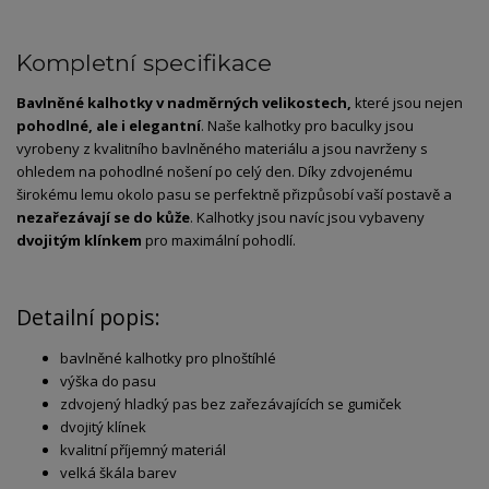
Kompletní specifikace
Bavlněné kalhotky v nadměrných velikostech,
které jsou nejen
pohodlné, ale i elegantní
. Naše kalhotky pro baculky jsou
vyrobeny z kvalitního bavlněného materiálu a jsou navrženy s
ohledem na pohodlné nošení po celý den. Díky zdvojenému
širokému lemu okolo pasu se perfektně přizpůsobí vaší postavě a
nezařezávají se do kůže
. Kalhotky jsou navíc jsou vybaveny
dvojitým klínkem
pro maximální pohodlí.
Detailní popis:
bavlněné kalhotky pro plnoštíhlé
výška do pasu
zdvojený hladký pas bez zařezávajících se gumiček
dvojitý klínek
kvalitní příjemný materiál
velká škála barev