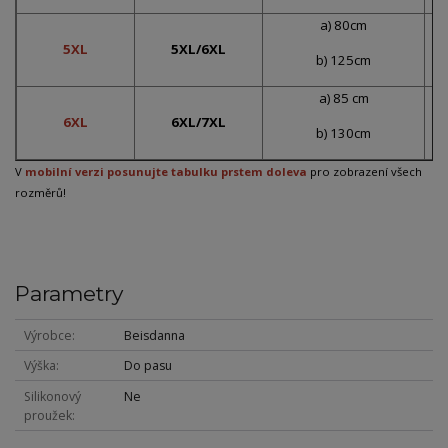
a) 80cm
5XL
5XL/6XL
b) 125cm
a) 85 cm
6XL
6XL/7XL
b) 130cm
V
mobilní verzi posunujte tabulku prstem doleva
pro zobrazení všech
rozměrů!
Parametry
Výrobce
Beisdanna
Výška
Do pasu
Silikonový
Ne
proužek