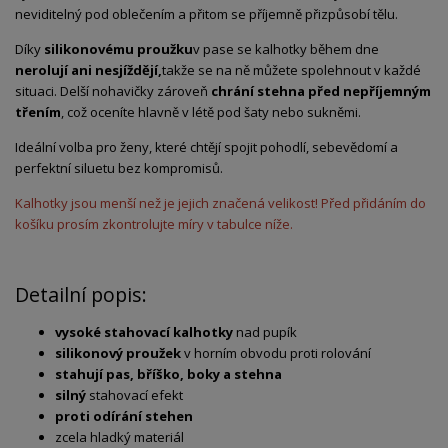
neviditelný
pod
oblečením
a
přitom
se
příjemně
přizpůsobí
tělu.
Díky
silikonovému
proužku
v
pase
se
kalhotky
během
dne
neroluj
í ani
nesjíždějí,
takže
se
na
ně
můžete
spolehnout
v
každé
situaci.
Delší
nohavičky
zároveň
chrání
stehna
před
nepříjemným
třením
,
což
oceníte
hlavně
v
létě
pod
šaty
nebo
sukněmi.
Ideální
volba
pro
ženy,
které
chtějí
spojit
pohodlí,
sebevědomí
a
perfektní
siluetu
bez
kompromisů.
Kalhotky jsou menší než je jejich značená velikost! Před přidáním do
košíku prosím zkontrolujte míry v tabulce níže.
Detailní popis:
vysoké stahovací kalhotky
nad pupík
silikonový proužek
v horním obvodu proti rolování
stahují pas, bříško, boky a stehna
silný
stahovací efekt
proti odírání stehen
zcela hladký materiál