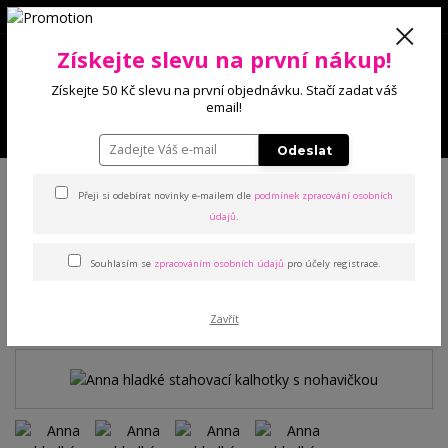
0
Získejte slevu na první nákup!
0 Kč
Získejte 50 Kč slevu na první objednávku. Stačí zadat váš
email!
Menu
Odeslat
Úvod
Kalhotky
Stahovací
Anna hladké stahovací kalhotky s
nohavičkou
Přeji si odebírat novinky e-mailem dle
podmínek zpracování osobních
údajů
.
Anna hladké stahovací
Souhlasím se
zpracováním osobních údajů
pro účely registrace.
kalhotky s nohavičkou
Zavřít