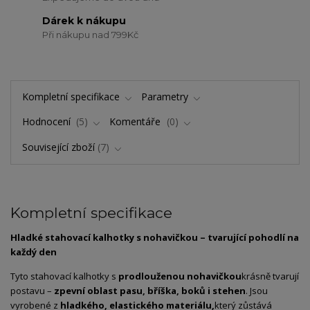
Dárek k nákupu
Při nákupu nad 799Kč
Kompletní specifikace
Parametry
Hodnocení
5
Komentáře
0
Související zboží
7
Kompletní specifikace
Hladké
stahovací
kalhotky
s
nohavičkou –
tvarující
pohodlí
na
každý
den
Tyto
stahovací
kalhotky
s
prodlouženou
nohavičkou
krásně
tvarují
postavu –
zpevní
oblast
pasu,
bříška,
boků
i
stehen
.
Jsou
vyrobené
z
hladkého,
elastického
materiálu,
který
zůstává