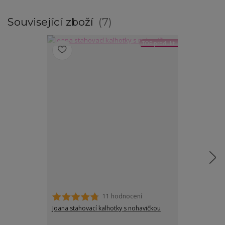
Související zboží
7
TOP produkt
11 hodnocení
Joana stahovací kalhotky s nohavičkou
Nina černé tva
stahujícím pa