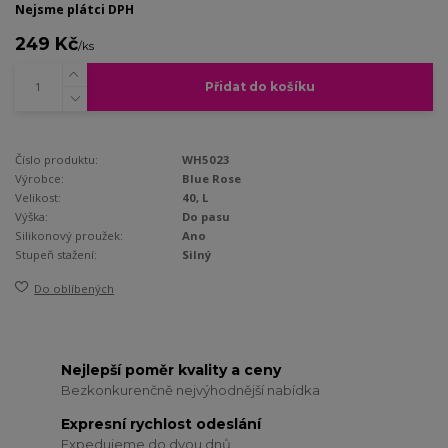
Nejsme plátci DPH
249 Kč
/
ks
Přidat do košíku
Číslo produktu:
WH5023
Výrobce:
Blue Rose
Velikost:
40, L
Výška:
Do pasu
Silikonový proužek:
Ano
Stupeň stažení:
Silný
Do oblíbených
Nejlepší poměr kvality a ceny
Bezkonkurenčně nejvýhodnější nabídka
Expresní rychlost odeslání
Expedujeme do dvou dnů