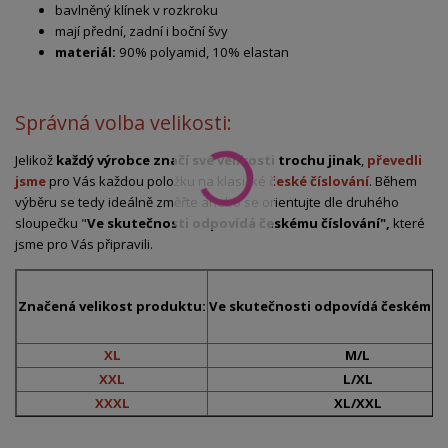
bavlněný klínek v rozkroku
mají přední, zadní i boční švy
materiál:
90% polyamid, 10% elastan
Správná volba velikosti:
Jelikož
každý výrobce značí své velikosti trochu jinak
,
převedli
jsme
pro Vás každou položku na klasické
české číslování
. Během
výběru se tedy ideálně změřte anebo se orientujte dle druhého
sloupečku "
Ve skutečnosti odpovídá českému číslování",
které
jsme pro Vás připravili.
Značená velikost produktu:
Ve skutečnosti odpovídá českému č
XL
M/L
XXL
L/XL
XXXL
XL/XXL