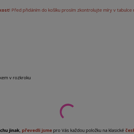
ikost
! Před přidáním do košíku prosím zkontrolujte míry v tabulce 
nkem v rozkroku
chu jinak
,
převedli jsme
pro Vás každou položku na klasické
čes