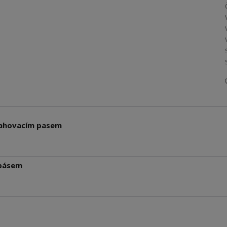
stahovacím pasem
 pásem