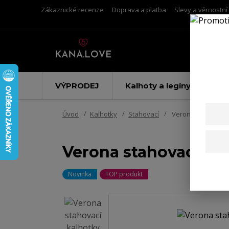
Zákaznické recenze
Doprava a platba
Slevy a věrnostn
VÝPRODEJ
Kalhoty a legíny
Úvod
Kalhotky
Stahovací
Verona stahovací 
Verona stahovací ka
Novinka
TOP produkt