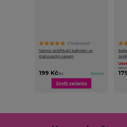
3 hodnocení
Sienna zeštíhlující kalhotky se
Bell
stahovacím pasem
zesí
Ušet
cena
199 Kč
17
/
ks
Skladem
Zvolit variantu