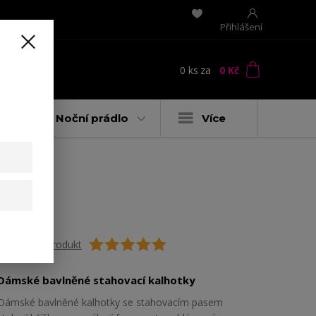
Přihlášení
0
ks
za
0 Kč
t
y
Noční prádlo
Více
Ohodnotit produkt
Dámské bavlněné stahovací kalhotky
Dámské bavlněné kalhotky se stahovacím pasem