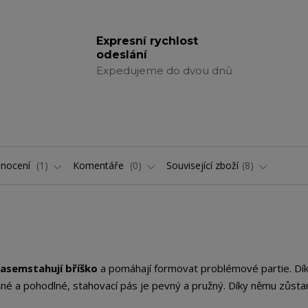
Expresní rychlost
odeslání
Expedujeme do dvou dnů
nocení
1
Komentáře
0
Související zboží
8
pasem
stahují bříško
a pomáhají formovat problémové partie. Dí
šné a pohodlné, stahovací pás je pevný a pružný. Díky němu zůsta