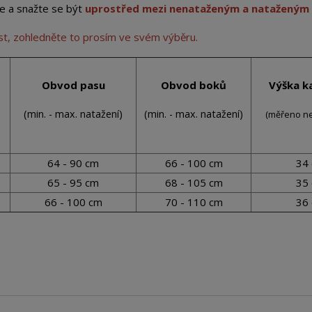
e a snažte se být
uprostřed mezi nenataženým a nataženým
ost, zohledněte to prosím ve svém výběru.
Obvod pasu
Obvod boků
Výška k
(min. - max. natažení)
(min. - max. natažení)
(
měřeno ne
64 - 90 cm
66 - 100 cm
34
65 - 95 cm
68 - 105 cm
35
66 - 100 cm
70 - 110 cm
36