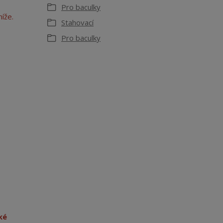
Pro baculky
níže.
Stahovací
Pro baculky
ké