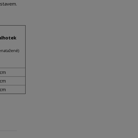
stavem.
alhotek
natažené)
 cm
 cm
 cm