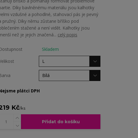
stahují bříško a pomáhají formovat problémové
partie. Díky bavlněnému materiálu jsou kalhotky
velmi vzdušné a pohodlné, stahovací pás je pevný
a pružný. Díky němu zůstane bříško pod
oblečením stažené a není vidět. Kalhotky jsou
menší než je jejich značená...
celý popis
Dostupnost
Skladem
Velikost
Barva
Nejsme plátci DPH
219 Kč
/
ks
Přidat do košíku