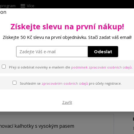
í program
Více
Získejte slevu na první nákup!
Hleda
Získejte 50 Kč slevu na první objednávku. Stačí zadat váš email!
Punčochové zboží
Kalhotky
Podprsenk
Odeslat
kalhotky s vysokým pasem
Přeji si odebírat novinky e-mailem dle
podmínek zpracování osobních údajů
.
Souhlasím se
zpracováním osobních údajů
pro účely registrace.
lhotky s vysokým pasem
Zavřít