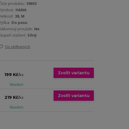
Číslo produktu:
59053
Výrobce:
HANA
Velikost:
38, M
Výška:
Do pasu
Silikonový proužek:
Ne
Stupeň stažení:
Silný
Do oblíbených
Zvolit variantu
199 Kč
/
ks
Skladem
Zvolit variantu
219 Kč
/
ks
Skladem