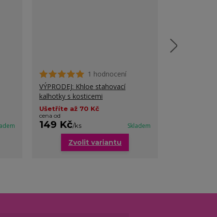
1 hodnocení
VÝPRODEJ: Khloe stahovací
Dominika sta
kalhotky s kosticemi
Ušetříte až 70 Kč
cena od
149 Kč
179 Kč
ladem
/
ks
Skladem
/
ks
Zvolit variantu
Zvo