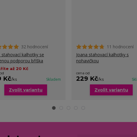
32 hodnocení
11 hodnocení
a stahovací kalhotky se
Joana stahovací kalhotky s
lenou podporou bříška
nohavičkou
říte až 20 Kč
 od
cena od
9 Kč
229 Kč
/
ks
Skladem
/
ks
Sk
Zvolit variantu
Zvolit variantu