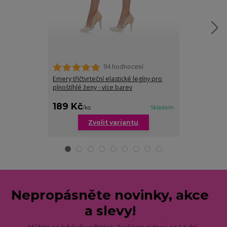
94 hodnocení
Emery třičtvrteční elastické legíny pro
Lily tříčtvrteč
plnoštíhlé ženy - více barev
189 Kč
229 Kč
/
ks
Skladem
/
ks
Zvolit variantu
Zv
Nepropásněte novinky, akce
a slevy!