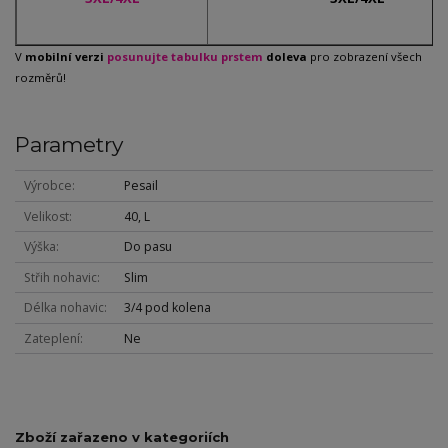
V
mobilní verzi
posunujte tabulku prstem
doleva
pro zobrazení všech
rozměrů!
Parametry
Výrobce
Pesail
Velikost
40, L
Výška
Do pasu
Střih nohavic
Slim
Délka nohavic
3/4 pod kolena
Zateplení
Ne
Zboží zařazeno v kategoriích