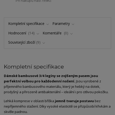
Při nákupu nad 799Kč
Kompletní specifikace
Parametry
Hodnocení
14
Komentáře
0
Související zboží
9
Kompletní specifikace
Dámské
bambusové
3/
4
legíny
se
zvýšeným
pasem
jsou
perfektní
volbou
pro
každodenní
nošení.
Jsou
vyrobené
z
příjemného
bambusového
materiálu,
který
je
hebký
na
dotek,
prodyšný
a
přirozeně
antibakteriální –
ideální
i
pro
citlivou
pokožku.
Lehká
komprese
v
oblasti
bříška
jemně
tvaruje
postavu
bez
nepříjemného
stažení.
Díky
vysoké
elasticitě
se
přizpůsobí
křivkám
a
skvěle
padnou.