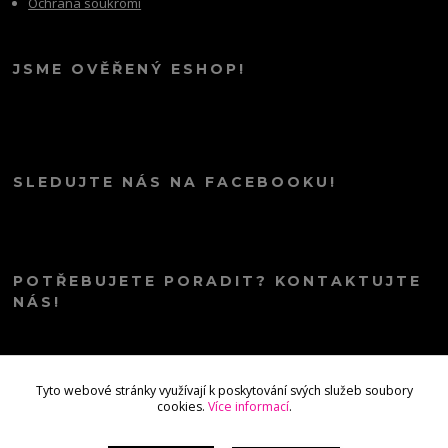
Ochrana soukromí
JSME OVĚŘENÝ ESHOP!
SLEDUJTE NÁS NA FACEBOOKU!
POTŘEBUJETE PORADIT? KONTAKTUJTE
NÁS!
info@kana.love
Tyto webové stránky využívají k poskytování svých služeb soubory
cookies.
Více informací
.