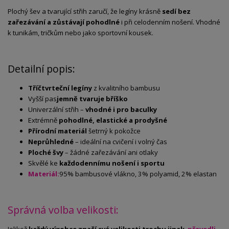
Plochý
šev
a
tvarující
střih
zaručí,
že
legíny
krásně
sedí
bez
zařezávání
a
zůstávají
pohodlné
i
při
celodenním
nošení.
Vhodné
k
tunikám,
tričkům
nebo
jako
sportovní
kousek.
Detailní popis:
Tříčtvrteční
legíny
z
kvalitního
bambusu
Vyšší
pas
jemně
tvaruje
bříško
Univerzální
střih –
vhodné
i
pro
baculky
Extrémně
pohodlné,
elastické
a
prodyšné
Přírodní
materiál
šetrný
k
pokožce
Neprůhledné
–
ideální
na
cvičení
i
volný
čas
Ploché
švy
–
žádné
zařezávání
ani
otlaky
Skvělé
ke
každodennímu
nošení
i
sportu
Materiál:
95% bambusové vlákno, 3% polyamid, 2% elastan
Správná volba velikosti: