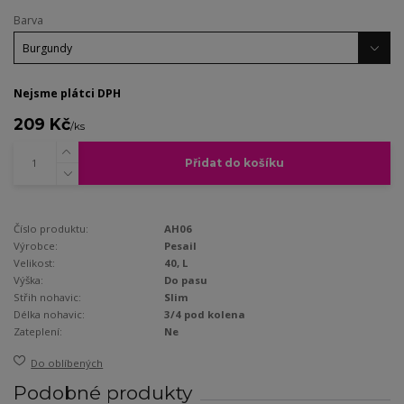
Barva
Nejsme plátci DPH
209 Kč
/
ks
Přidat do košíku
Číslo produktu:
AH06
Výrobce:
Pesail
Velikost:
40, L
Výška:
Do pasu
Střih nohavic:
Slim
Délka nohavic:
3/4 pod kolena
Zateplení:
Ne
Do oblíbených
Podobné produkty