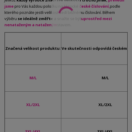
Jelikož
každý výrobce značí své velikosti trochu jinak
,
převedli
jsme
pro Vás každou položku na klasické
české číslování,
podle
kterého poznáte jestli velikost sedí běžnému číslování. Během
výběru
se ideálně změřte
a snažte se být
uprostřed mezi
nenataženým a nataženým
stavem.
Značená velikost produktu:
Ve skutečnosti odpovídá českému č
M/L
M/L
XL/2XL
XL/2XL
3XL/4XL
3XL/4XL