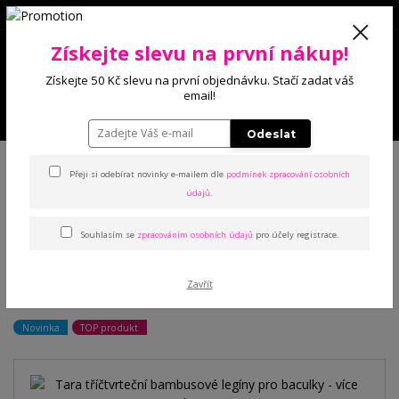
0
Získejte slevu na první nákup!
0 Kč
Získejte 50 Kč slevu na první objednávku. Stačí zadat váš
email!
Menu
Odeslat
Úvod
Kalhoty a legíny
Legíny
Tara tříčtvrteční bambusové legíny pro
baculky - více barev
Přeji si odebírat novinky e-mailem dle
podmínek zpracování osobních
údajů
.
Tara tříčtvrteční bambusové
Souhlasím se
zpracováním osobních údajů
pro účely registrace.
legíny pro baculky - více
Zavřít
barev
Novinka
TOP produkt