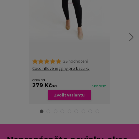
28 hodnocení
Coco riflové jegginy pro baculky
Ester 3/4 riflo
cena od
279 Kč
199 Kč
/
ks
Skladem
/
ks
Zvolit variantu
Zv