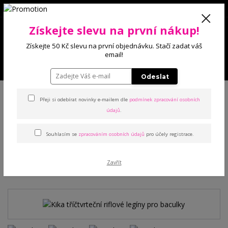
0
Získejte slevu na první nákup!
0 Kč
Získejte 50 Kč slevu na první objednávku. Stačí zadat váš
email!
Menu
Odeslat
Úvod
Kalhoty a legíny
Legíny
Kika tříčtvrteční riflové legíny pro
baculky
Přeji si odebírat novinky e-mailem dle
podmínek zpracování osobních
údajů
.
Kika tříčtvrteční riflové
Souhlasím se
zpracováním osobních údajů
pro účely registrace.
legíny pro baculky
Zavřít
TOP produkt