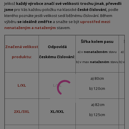
Jelikož
každý výrobce značí své velikosti trochu jinak
,
převedli
jsme
pro Vás každou položku na klasické
české číslování,
podle
kterého poznáte jestli velikost sedí běžnému číslování. Během
výběru
se ideálně změřte
a snažte se být
uprostřed mezi
nenataženým a nataženým
stavem.
Šířka kolem pasu
Ší
Značená velikost
Odpovídá
a) v
nenataženém
stavu
a) v
produktu:
českému číslování:
b) v max
nataženém
stavu
b) v 
a) 80cm
L/XL
L/XL
b) 120cm
a) 82cm
2XL/3XL
XL/XXL
b) 125cm