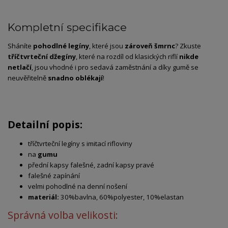
Kompletní specifikace
Sháníte
pohodlné legíny
, které jsou
zároveň šmrnc
? Zkuste
tříčtvrteční džegíny
, které na rozdíl od klasických riflí
nikde
netlačí
, jsou vhodné i pro sedavá zaměstnání a díky gumě se
neuvěřitelně
snadno oblékají
!
Detailní popis:
tříčtvrteční legíny s imitací rifloviny
na
gumu
přední kapsy falešné, zadní kapsy pravé
falešné zapínání
velmi pohodlné na denní nošení
materiál:
30%bavlna, 60%polyester, 10%elastan
Správná volba velikosti: