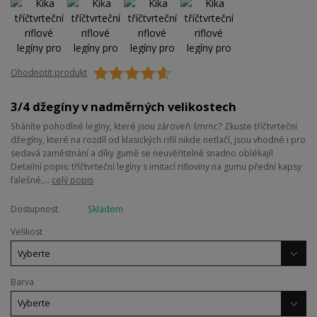
Ohodnotit produkt
3/4 džegíny v nadměrných velikostech
Sháníte pohodlné legíny, které jsou zároveň šmrnc? Zkuste tříčtvrteční
džegíny, které na rozdíl od klasických riflí nikde netlačí, jsou vhodné i pro
sedavá zaměstnání a díky gumě se neuvěřitelně snadno oblékají!
Detailní popis: tříčtvrteční legíny s imitací rifloviny na gumu přední kapsy
falešné,...
celý popis
Dostupnost
Skladem
Velikost
Barva