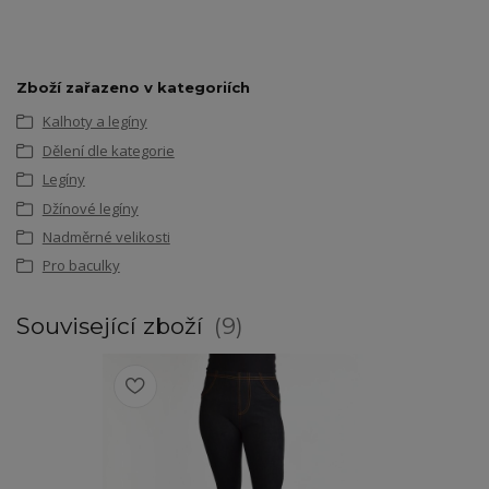
Zboží zařazeno v kategoriích
Kalhoty a legíny
Dělení dle kategorie
Legíny
Džínové legíny
Nadměrné velikosti
Pro baculky
Související zboží
9