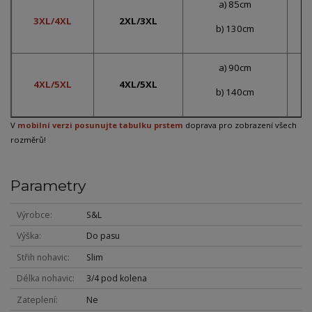
a) 85cm
3XL/4XL
2XL/3XL
b) 130cm
a) 90cm
4XL/5XL
4XL/5XL
b) 140cm
V
mobilní verzi posunujte tabulku prstem
doprava pro zobrazení všech
rozměrů!
Parametry
Výrobce
S&L
Výška
Do pasu
Střih nohavic
Slim
Délka nohavic
3/4 pod kolena
Zateplení
Ne