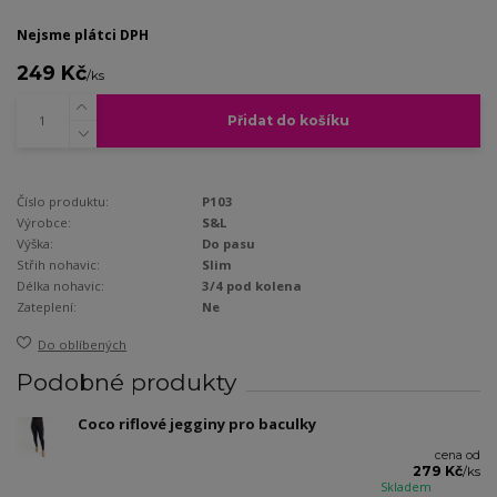
Nejsme plátci DPH
249 Kč
/
ks
Přidat do košíku
Číslo produktu:
P103
Výrobce:
S&L
Výška:
Do pasu
Střih nohavic:
Slim
Délka nohavic:
3/4 pod kolena
Zateplení:
Ne
Do oblíbených
Podobné produkty
Coco riflové jegginy pro baculky
cena od
279 Kč
/
ks
Skladem