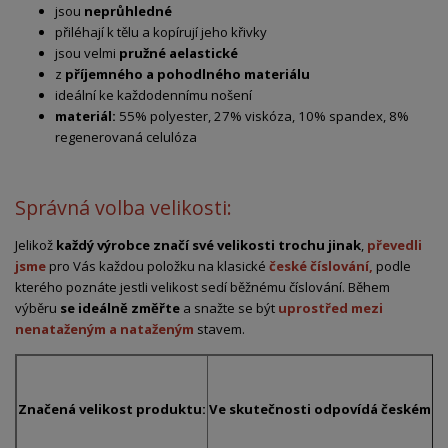
jsou
neprůhledné
přiléhají k tělu a kopírují jeho křivky
jsou velmi
pružné a
elastické
z
příjemného a pohodlného materiálu
ideální ke každodennímu nošení
materiál:
55% polyester, 27% viskóza, 10% spandex, 8%
regenerovaná celulóza
Správná volba velikosti:
Jelikož
každý výrobce značí své velikosti trochu jinak
,
převedli
jsme
pro Vás každou položku na klasické
české číslování,
podle
kterého poznáte jestli velikost sedí běžnému číslování. Během
výběru
se ideálně změřte
a snažte se být
uprostřed mezi
nenataženým a nataženým
stavem.
Značená velikost produktu:
Ve skutečnosti odpovídá českému č