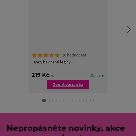
20 hodnocení
Sandy bavlněné legíny
Emery třičtvrte
plnoštíhlé žen
219 Kč
189 Kč
/
ks
Skladem
/
ks
Zvolit variantu
Zv
Nepropásněte novinky, akce