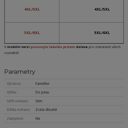
4XL/5XL
4XL/5XL
5XL/6XL
5XL/6XL
V
mobilní verzi
posunujte tabulku prstem
doleva
pro zobrazení všech
rozměrů!
Parametry
Výrobce
Fannifen
Výška
Do pasu
Střih nohavic
Slim
Délka nohavic
Zcela dlouhé
Zateplení
Ne