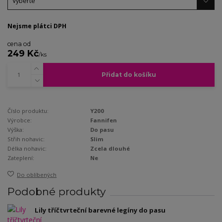
Nejsme plátci DPH
cena od
249 Kč
/
ks
Přidat do košíku
Číslo produktu:
Y200
Výrobce:
Fannifen
Výška:
Do pasu
Střih nohavic:
Slim
Délka nohavic:
Zcela dlouhé
Zateplení:
Ne
Do oblíbených
Podobné produkty
Lily tříčtvrteční barevné legíny do pasu