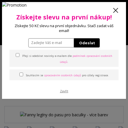
0
Získejte slevu na první nákup!
0 Kč
Získejte 50 Kč slevu na první objednávku. Stačí zadat váš
email!
Menu
Odeslat
Úvod
Kalhoty a legíny
Legíny
Fanny legíny do pasu pro baculky - více
barev
Přeji si odebírat novinky e-mailem dle
podmínek zpracování osobních
údajů
.
Fanny legíny do pasu pro
Souhlasím se
zpracováním osobních údajů
pro účely registrace.
baculky - více barev
Zavřít
TOP produkt