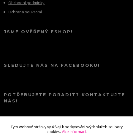
Obchodní podmínky
Ochrana soukromí
JSME OVĚŘENÝ ESHOP!
SLEDUJTE NÁS NA FACEBOOKU!
POTŘEBUJETE PORADIT? KONTAKTUJTE
NÁS!
info@kana.love
Tyto webové stránky využívají k poskytování svých služeb soubory
cookies.
Více informací
.