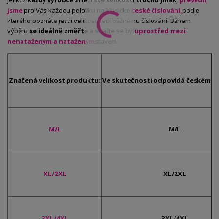
Jelikož
každý výrobce značí své velikosti trochu jinak
,
převedli
jsme
pro Vás každou položku na klasické
české číslování,
podle
kterého poznáte jestli velikost sedí běžnému číslování. Během
výběru
se ideálně změřte
a snažte se být
uprostřed mezi
nenataženým a nataženým
stavem.
Značená velikost produktu:
Ve skutečnosti odpovídá českému č
M/L
M/L
XL/2XL
XL/2XL
3XL/4XL
3XL/4XL