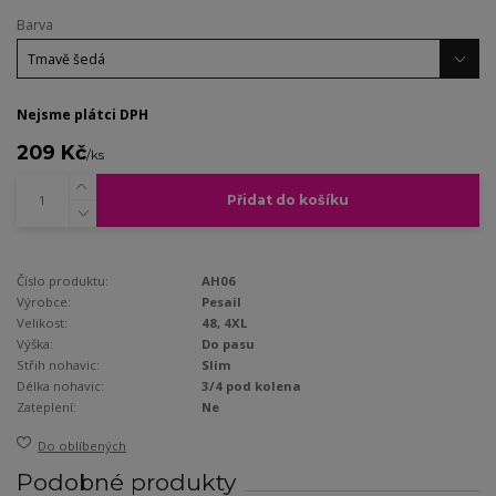
Barva
Nejsme plátci DPH
209 Kč
/
ks
Přidat do košíku
Číslo produktu:
AH06
Výrobce:
Pesail
Velikost:
48, 4XL
Výška:
Do pasu
Střih nohavic:
Slim
Délka nohavic:
3/4 pod kolena
Zateplení:
Ne
Do oblíbených
Podobné produkty