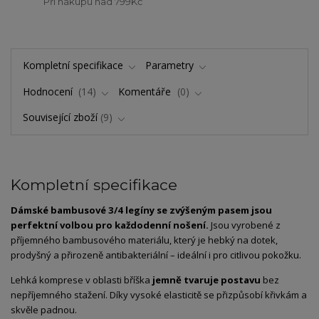
Při nákupu nad 799Kč
Kompletní specifikace
Parametry
Hodnocení
14
Komentáře
0
Související zboží
9
Kompletní specifikace
Dámské
bambusové
3/
4
legíny
se
zvýšeným
pasem
jsou
perfektní
volbou
pro
každodenní
nošení.
Jsou
vyrobené
z
příjemného
bambusového
materiálu,
který
je
hebký
na
dotek,
prodyšný
a
přirozeně
antibakteriální –
ideální
i
pro
citlivou
pokožku.
Lehká
komprese
v
oblasti
bříška
jemně
tvaruje
postavu
bez
nepříjemného
stažení.
Díky
vysoké
elasticitě
se
přizpůsobí
křivkám
a
skvěle
padnou.