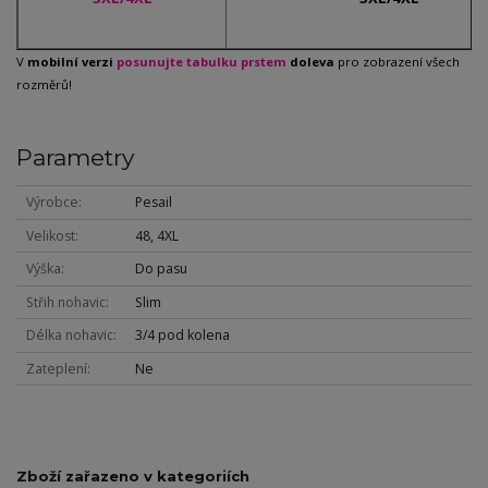
V
mobilní verzi
posunujte tabulku prstem
doleva
pro zobrazení všech
rozměrů!
Parametry
Výrobce
Pesail
Velikost
48, 4XL
Výška
Do pasu
Střih nohavic
Slim
Délka nohavic
3/4 pod kolena
Zateplení
Ne
Zboží zařazeno v kategoriích