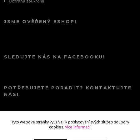
Ochrana soukromí
JSME OVĚŘENÝ ESHOP!
SLEDUJTE NÁS NA FACEBOOKU!
POTŘEBUJETE PORADIT? KONTAKTUJTE
NÁS!
info@kana.love
Tyto webové stránky využívají k poskytování svých služeb soubory
cookies.
Více informací
.