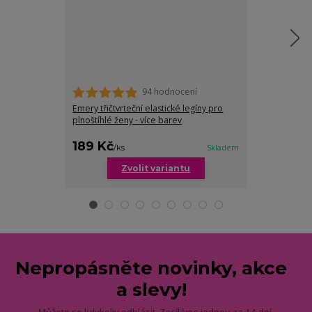
94 hodnocení
Emery třičtvrteční elastické legíny pro
Lily tříčtvrteč
plnoštíhlé ženy - více barev
189 Kč
229 Kč
/
ks
Skladem
/
ks
Zvolit variantu
Zv
Nepropásněte novinky, akce
a slevy!