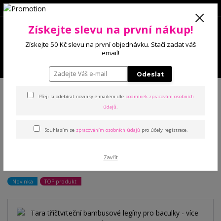
0
Získejte slevu na první nákup!
0 Kč
Získejte 50 Kč slevu na první objednávku. Stačí zadat váš
email!
Menu
Odeslat
Úvod
Kalhoty a legíny
Legíny
Tara tříčtvrteční bambusové legíny pro
baculky - více barev
Přeji si odebírat novinky e-mailem dle
podmínek zpracování osobních
údajů
.
Tara tříčtvrteční bambusové
Souhlasím se
zpracováním osobních údajů
pro účely registrace.
legíny pro baculky - více
Zavřít
barev
Novinka
TOP produkt