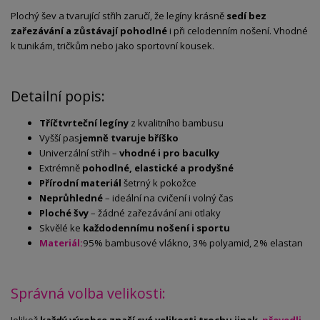
Plochý
šev
a
tvarující
střih
zaručí,
že
legíny
krásně
sedí
bez
zařezávání
a
zůstávají
pohodlné
i
při
celodenním
nošení.
Vhodné
k
tunikám,
tričkům
nebo
jako
sportovní
kousek.
Detailní popis:
Tříčtvrteční
legíny
z
kvalitního
bambusu
Vyšší
pas
jemně
tvaruje
bříško
Univerzální
střih –
vhodné
i
pro
baculky
Extrémně
pohodlné,
elastické
a
prodyšné
Přírodní
materiál
šetrný
k
pokožce
Neprůhledné
–
ideální
na
cvičení
i
volný
čas
Ploché
švy
–
žádné
zařezávání
ani
otlaky
Skvělé
ke
každodennímu
nošení
i
sportu
Materiál:
95% bambusové vlákno, 3% polyamid, 2% elastan
Správná volba velikosti: