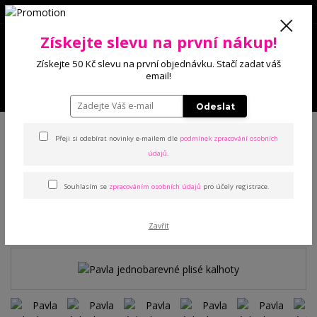
0
Získejte slevu na první nákup!
0 Kč
Získejte 50 Kč slevu na první objednávku. Stačí zadat váš
email!
Menu
Odeslat
Úvod
Kalhoty a legíny
Kalhoty
Pavla jednobarevné plisé kalhoty
Přeji si odebírat novinky e-mailem dle
podmínek zpracování osobních
údajů
.
Pavla jednobarevné plisé
Souhlasím se
zpracováním osobních údajů
pro účely registrace.
kalhoty
TOP produkt
Zavřít