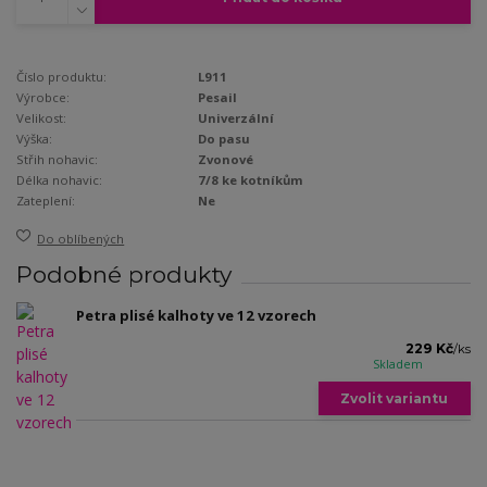
Číslo produktu:
L911
Výrobce:
Pesail
Velikost:
Univerzální
Výška:
Do pasu
Střih nohavic:
Zvonové
Délka nohavic:
7/8 ke kotníkům
Zateplení:
Ne
Do oblíbených
Podobné produkty
Petra plisé kalhoty ve 12 vzorech
229 Kč
/
ks
Skladem
Zvolit variantu