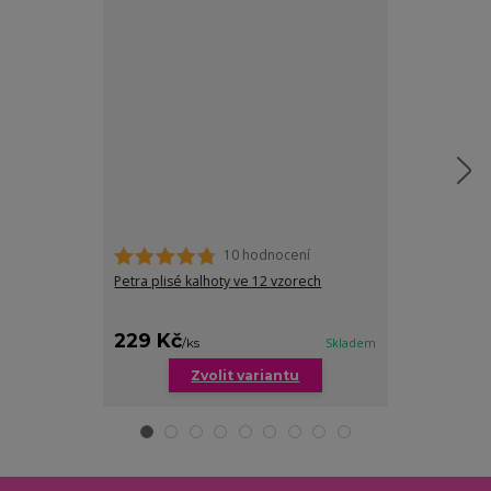
10 hodnocení
Petra plisé kalhoty ve 12 vzorech
Gardenia plus 
229 Kč
229 Kč
/
ks
Skladem
/
ks
Zvolit variantu
Zv