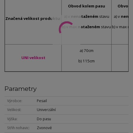
Obvod kolem pasu
Obvod 
a) v
nenataženém
stavu
a) v
nena
Značená velikost produktu:
b) v max
nataženém
stavu
b) v max
na
a) 70cm
a)
UNI velikost
b) 115cm
b)
Parametry
Výrobce
Pesail
Velikost
Univerzální
Výška
Do pasu
Střih nohavic
Zvonové