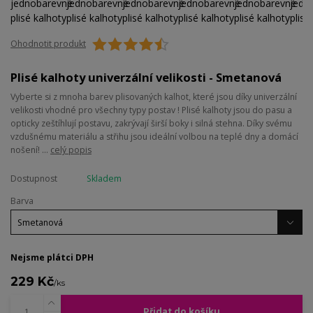
Ohodnotit produkt
Plisé kalhoty univerzální velikosti - Smetanová
Vyberte si z mnoha barev plisovaných kalhot, které jsou díky univerzální
velikosti vhodné pro všechny typy postav ! Plisé kalhoty jsou do pasu a
opticky zeštíhlují postavu, zakrývají širší boky i silná stehna. Díky svému
vzdušnému materiálu a střihu jsou ideální volbou na teplé dny a domácí
nošení! ...
celý popis
Dostupnost
Skladem
Barva
Nejsme plátci DPH
229 Kč
/
ks
Přidat do košíku