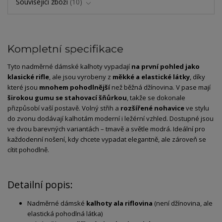
Související zboží
10
Kompletní specifikace
Tyto nadměrné dámské kalhoty vypadají
na první pohled jako
klasické rifle
, ale jsou vyrobeny z
měkké a elastické látky
, díky
které jsou
mnohem pohodlnější
než běžná džínovina. V pase mají
širokou gumu se stahovací šňůrkou
, takže se dokonale
přizpůsobí vaší postavě. Volný střih a
rozšířené nohavice
ve stylu
do zvonu dodávají kalhotám moderní i ležérní vzhled. Dostupné jsou
ve dvou barevných variantách – tmavě a světle modrá. Ideální pro
každodenní nošení, kdy chcete vypadat elegantně, ale zároveň se
cítit pohodlně.
Detailní popis:
Nadměrné dámské
kalhoty ala riflovina
(není džínovina, ale
elastická pohodlná látka)