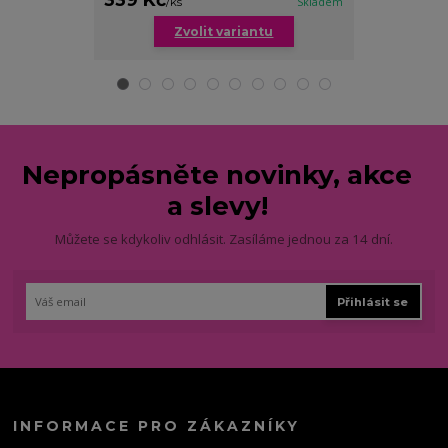
/
ks
Skladem
/
ks
Zvolit variantu
Zv
Nepropásněte novinky, akce
a slevy!
Můžete se kdykoliv odhlásit. Zasíláme jednou za 14 dní.
Přihlásit se
INFORMACE PRO ZÁKAZNÍKY