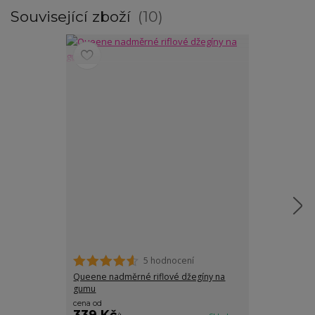
Související zboží
10
5 hodnocení
Queene nadměrné riflové džegíny na
Lotty elastick
gumu
gumou v pase
cena od
cena od
339 Kč
389 Kč