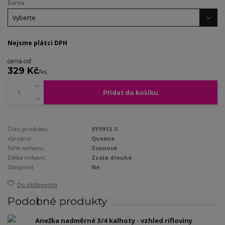
Barva
Nejsme plátci DPH
cena od
329 Kč
/
ks
Přidat do košíku
Číslo produktu:
9YY913-3
Výrobce:
Queene
Střih nohavic:
Zvonové
Délka nohavic:
Zcela dlouhé
Zateplení:
Ne
Do oblíbených
Podobné produkty
Anežka nadměrné 3/4 kalhoty - vzhled rifloviny