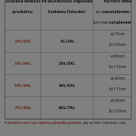
Značená velikost
Ve skutečnosti odpovídá
horního lemu
produktu:
českému číslování:
a) v
nenataženém
sta
b) v max
nataženém
st
a) 75cm
2XL/3XL
XL/2XL
b) 105cm
a) 80cm
3XL/4XL
2XL/3XL
b) 110cm
a) 85cm
5XL/6XL
4XL/5XL
b) 115cm
a) 90cm
7XL/8XL
6XL/7XL
b) 120cm
V mobilní verzi po tabulce přejeďte prstem
, aby se Vám zobrazila celá.