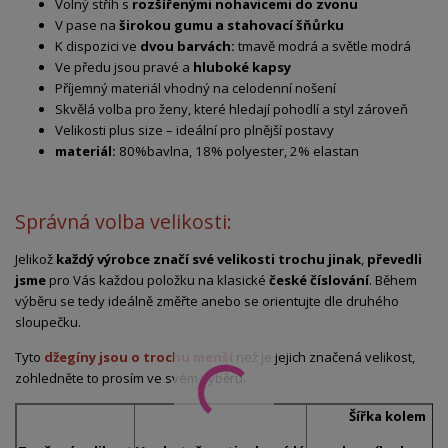
Volný střih s
rozšířenými nohavicemi do zvonu
V pase na
širokou gumu a stahovací šňůrku
K dispozici ve
dvou barvách:
tmavě modrá a světle modrá
Ve předu jsou pravé a
hluboké kapsy
Příjemný materiál vhodný na celodenní nošení
Skvělá volba pro ženy, které hledají pohodlí a styl zároveň
Velikosti plus size – ideální pro plnější postavy
materiál:
80%bavlna, 18% polyester, 2% elastan
Správná volba velikosti:
Jelikož
každý výrobce značí své velikosti trochu jinak
,
převedli
jsme
pro Vás každou položku na klasické
české číslování
. Během
výběru se tedy ideálně změřte anebo se orientujte dle druhého
sloupečku.
Tyto
džegíny jsou o trochu menší
než je jejich značená velikost,
zohledněte to prosím ve svém výběru.
Šířka kolem