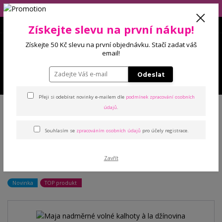
Eshop má dovolenou (10.-14.8), balíčky budeme odesílat 17.8.2026!
Získejte slevu na první nákup!
0
Získejte 50 Kč slevu na první objednávku. Stačí zadat váš
0 Kč
email!
Odeslat
Menu
Přeji si odebírat novinky e-mailem dle
podmínek zpracování osobních
Úvod
Kalhoty a legíny
Džínové legíny
Maja nadměrné volné kalhoty
údajů
.
à la džínovina
Souhlasím se
zpracováním osobních údajů
pro účely registrace.
Maja nadměrné volné kalhoty
Zavřít
à la džínovina
Novinka
TOP produkt