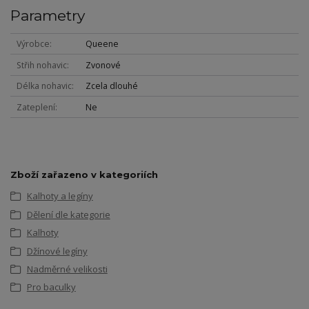
Parametry
Výrobce
Queene
Střih nohavic
Zvonové
Délka nohavic
Zcela dlouhé
Zateplení
Ne
Zboží zařazeno v kategoriích
Kalhoty a legíny
Dělení dle kategorie
Kalhoty
Džínové legíny
Nadměrné velikosti
Pro baculky