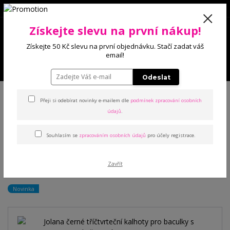
0
Získejte slevu na první nákup!
0 Kč
Získejte 50 Kč slevu na první objednávku. Stačí zadat váš
email!
Menu
Odeslat
Úvod
Kalhoty a legíny
Legíny
Jolana černé tříčtvrteční kalhoty pro
baculky s květinovým vzorem
Přeji si odebírat novinky e-mailem dle
podmínek zpracování osobních
údajů
.
Jolana černé tříčtvrteční
Souhlasím se
zpracováním osobních údajů
pro účely registrace.
kalhoty pro baculky s
Zavřít
květinovým vzorem
Novinka