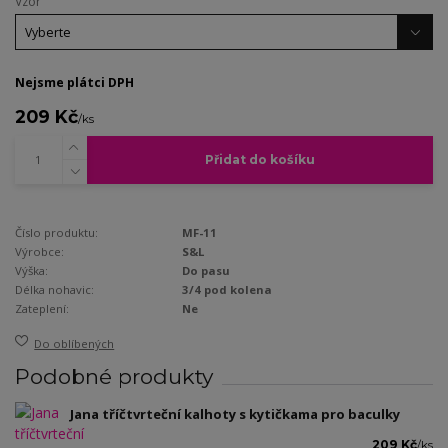
Vzor
Nejsme plátci DPH
209 Kč
/
ks
Přidat do košíku
Číslo produktu:
MF-11
Výrobce:
S&L
Výška:
Do pasu
Délka nohavic:
3/4 pod kolena
Zateplení:
Ne
Do oblíbených
Podobné produkty
Jana tříčtvrteční kalhoty s kytičkama pro baculky
209 Kč
/
ks