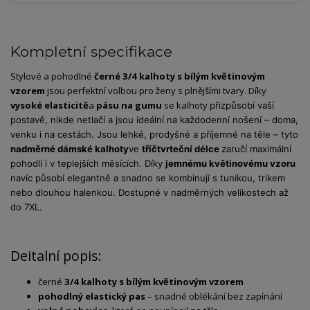
Kompletní specifikace
Stylové
a
pohodlné
černé
3/
4
kalhoty
s
bílým
květinovým
vzorem
jsou
perfektní
volbou
pro
ženy
s
plnějšími
tvary.
Díky
vysoké
elasticitě
a
pásu
na
gumu
se kalhoty
přizpůsobí
vaší
postavě,
nikde
netlačí
a
jsou
ideální
na
každodenní
nošení –
doma,
venku
i
na
cestách. Jsou l
ehké,
prodyšné
a
příjemné
na
těle –
tyto
nadměrné
dámské
kalhoty
ve
tříčtvrteční
délce
zaručí
maximální
pohodlí
i
v
teplejších
měsících.
Díky
jemnému
květinovému
vzoru
navíc
působí
elegantně
a
snadno
se
kombinují
s
tunikou,
trikem
nebo
dlouhou
halenkou
. Dostupné v nadměrných velikostech až
do 7XL.
Deitalní popis:
černé
3/4 kalhoty s bílým květinovým vzorem
pohodlný elastický pas
– snadné oblékání bez zapínání