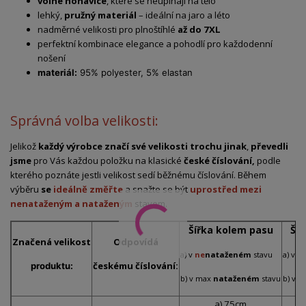
volné nohavice
, které se neupínají na tělo
lehký,
pružný materiál
– ideální na jaro a léto
nadměrné velikosti pro plnoštíhlé
až do 7XL
perfektní kombinace elegance a pohodlí pro každodenní
nošení
materiál:
95% polyester, 5% elastan
Správná volba velikosti:
Jelikož
každý výrobce značí své velikosti trochu jinak
,
převedli
jsme
pro Vás každou položku na klasické
české číslování,
podle
kterého poznáte jestli velikost sedí běžnému číslování. Během
výběru
se
ideálně změřte
a snažte se být
uprostřed mezi
nenataženým a nataženým
stavem.
Šířka kolem pasu
Ší
Značená
velikost
Odpovídá
a) v
ne
nataženém
stavu
a) v
n
českému číslování:
produktu:
b) v max
nataženém
stavu
b) v 
a) 75cm