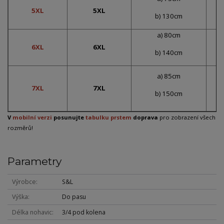
5XL
5XL
b) 130cm
a) 80cm
6XL
6XL
b) 140cm
a) 85cm
7XL
7XL
b) 150cm
V
mobilní verzi
posunujte
tabulku prstem
doprava
pro zobrazení všech
rozměrů!
Parametry
Výrobce
S&L
Výška
Do pasu
Délka nohavic
3/4 pod kolena