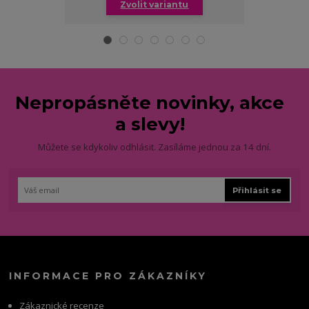
Zvolit variantu
Zv
Nepropásněte novinky, akce
a slevy!
Můžete se kdykoliv odhlásit. Zasíláme jednou za 14 dní.
Přihlásit se
INFORMACE PRO ZÁKAZNÍKY
Zákaznické recenze