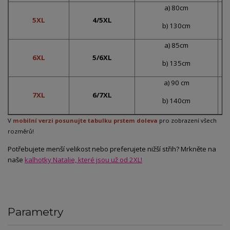
a) 80cm
5XL
4/5XL
b) 130cm
a) 85cm
6XL
5/6XL
b) 135cm
a) 90 cm
7XL
6/7XL
b) 140cm
V
mobilní verzi posunujte tabulku prstem doleva
pro zobrazení všech
rozměrů!
Potřebujete menší velikost nebo preferujete nižší střih? Mrkněte na
naše
kalhotky Natalie, které jsou už od 2XL!
Parametry