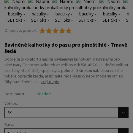
Ohodnotit produkt
Bavlněné kalhotky do pasu pro plnoštíhlé - Tmavě
šedá
Dopřejte si komfort s našimi bavlněnými kalhotkami navrženými pro
plné tvary! Tento set kalhotek ve velikostech 5XL až 7XL je ideální volbou
pro ženy, které chtějí spojit styl a pohodlí. S širokou nabídkou vzorů si
vybere opravdu každá, ať už máte ráda klasický nebo moderní vzhled.
Díky bavlněnému m...
celý popis
Dostupnost
Skladem
Velikost
Barva