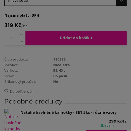
Nejsme plátci DPH
319 Kč
/
set
Přidat do košíku
Číslo produktu:
110286
Výrobce:
Nicoletta
Velikost:
52, 6XL
Výška:
Do pasu
Silikonový proužek:
Ne
Do oblíbených
Podobné produkty
Natalie bavlněné kalhotky - SET 5ks - různé vzory
299 Kč
/
ks
Skladem