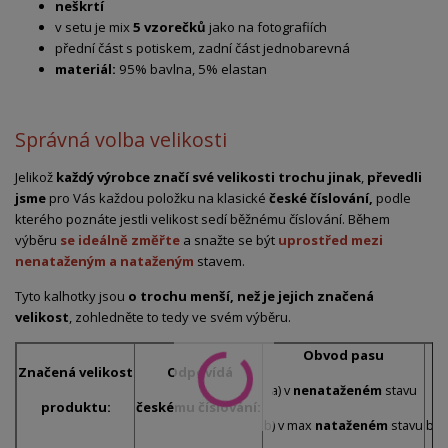
neškrtí
v setu je mix
5 vzorečků
jako na fotografiích
přední část s potiskem, zadní část jednobarevná
materiál:
95% bavlna, 5% elastan
Správná volba velikosti
Jelikož
každý výrobce značí své velikosti trochu jinak
,
převedli
jsme
pro Vás každou položku na klasické
české číslování,
podle
kterého poznáte jestli velikost sedí běžnému číslování. Během
výběru
se ideálně změřte
a snažte se být
uprostřed mezi
nenataženým a nataženým
stavem.
Tyto kalhotky jsou
o trochu menší, než je jejich značená
velikost
, zohledněte to tedy ve svém výběru.
Obvod pasu
Značená velikost
Odpovídá
a) v
nenataženém
stavu
a)
produktu:
českému číslování:
b) v max
nataženém
stavu
b) 