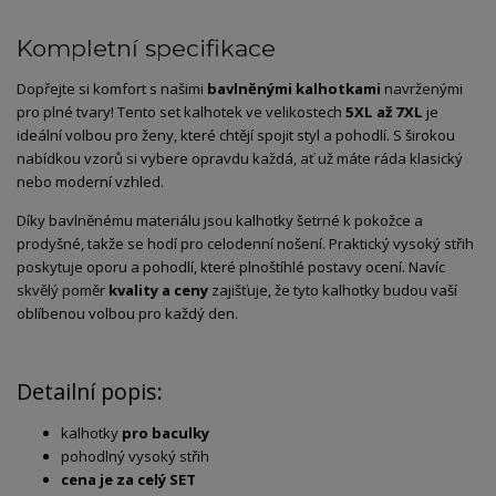
Kompletní specifikace
Dopřejte si komfort s našimi
bavlněnými kalhotkami
navrženými
pro plné tvary! Tento set kalhotek ve velikostech
5XL až 7XL
je
ideální volbou pro ženy, které chtějí spojit styl a pohodlí. S širokou
nabídkou vzorů si vybere opravdu každá, ať už máte ráda klasický
nebo moderní vzhled.
Díky bavlněnému materiálu jsou kalhotky šetrné k pokožce a
prodyšné, takže se hodí pro celodenní nošení. Praktický vysoký střih
poskytuje oporu a pohodlí, které plnoštíhlé postavy ocení. Navíc
skvělý poměr
kvality a ceny
zajišťuje, že tyto kalhotky budou vaší
oblíbenou volbou pro každý den.
Detailní popis:
kalhotky
pro baculky
pohodlný vysoký střih
cena je za celý SET