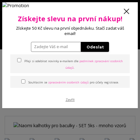
0
Získejte slevu na první nákup!
0 Kč
Získejte 50 Kč slevu na první objednávku. Stačí zadat váš
email!
Menu
Odeslat
Úvod
Kalhotky
Pro baculky
Naomi kalhotky pro baculky - SET 5ks -
mnoho vzorů
Přeji si odebírat novinky e-mailem dle
podmínek zpracování osobních
údajů
.
Naomi kalhotky pro baculky -
Souhlasím se
zpracováním osobních údajů
pro účely registrace.
SET 5ks - mnoho vzorů
Zavřít
TOP produkt