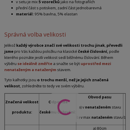
v setu je mix
5 vzorečků
jako na fotografiích
přední část s potiskem, zadní část jednobarevná
materiál:
95% bavlna, 5% elastan
Správná volba velikosti
Jelikož
každý výrobce značí své velikosti trochu jinak
,
převedli
jsme
pro Vás každou položku na klasické
české číslování,
podle
kterého poznáte jestli velikost sedí běžnému číslování. Během
výběru
se ideálně změřte
a snažte se být
uprostřed mezi
nenataženým a nataženým
stavem.
Tyto kalhotky jsou
o trochu menší, než je jejich značená
velikost
, zohledněte to tedy ve svém výběru.
Obvod pasu
Značená velikost
Odpovídá
a) v
nenataženém
stavu
a)
produktu:
českému číslování:
b) v max
nataženém
stavu
b) 
a) 80cm