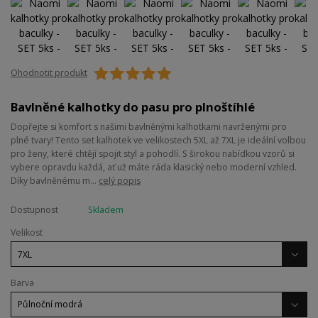
Ohodnotit produkt
Bavlněné kalhotky do pasu pro plnoštíhlé
Dopřejte si komfort s našimi bavlněnými kalhotkami navrženými pro
plné tvary! Tento set kalhotek ve velikostech 5XL až 7XL je ideální volbou
pro ženy, které chtějí spojit styl a pohodlí. S širokou nabídkou vzorů si
vybere opravdu každá, ať už máte ráda klasický nebo moderní vzhled.
Díky bavlněnému m...
celý popis
Dostupnost
Skladem
Velikost
Barva