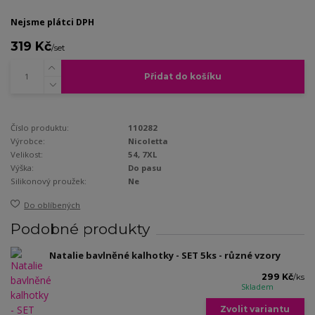
Nejsme plátci DPH
319 Kč
/
set
Přidat do košíku
Číslo produktu:
110282
Výrobce:
Nicoletta
Velikost:
54, 7XL
Výška:
Do pasu
Silikonový proužek:
Ne
Do oblíbených
Podobné produkty
Natalie bavlněné kalhotky - SET 5ks - různé vzory
299 Kč
/
ks
Skladem
Zvolit variantu