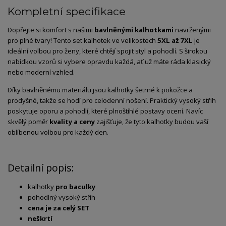
Kompletní specifikace
Dopřejte si komfort s našimi
bavlněnými kalhotkami
navrženými
pro plné tvary! Tento set kalhotek ve velikostech
5XL až 7XL
je
ideální volbou pro ženy, které chtějí spojit styl a pohodlí. S širokou
nabídkou vzorů si vybere opravdu každá, ať už máte ráda klasický
nebo moderní vzhled.
Díky bavlněnému materiálu jsou kalhotky šetrné k pokožce a
prodyšné, takže se hodí pro celodenní nošení. Praktický vysoký střih
poskytuje oporu a pohodlí, které plnoštíhlé postavy ocení. Navíc
skvělý poměr
kvality a ceny
zajišťuje, že tyto kalhotky budou vaší
oblíbenou volbou pro každý den.
Detailní popis:
kalhotky
pro baculky
pohodlný vysoký střih
cena je za celý SET
neškrtí