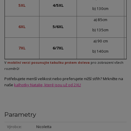
5XL
4/5XL
b) 130cm
a) 85cm
6XL
5/6XL
b) 135cm
a) 90 cm
7XL
6/7XL
b) 140cm
V
mobilní verzi posunujte tabulku prstem doleva
pro zobrazení všech
rozměrů!
Potřebujete menší velikost nebo preferujete nižší střih? Mrkněte na
naše
kalhotky Natalie, které jsou už od 2XL!
Parametry
Výrobce
Nicoletta