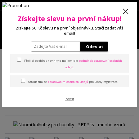
0
Získejte slevu na první nákup!
0 Kč
Získejte 50 Kč slevu na první objednávku. Stačí zadat váš
email!
Menu
Odeslat
Úvod
Kalhotky
Pro baculky
Naomi kalhotky pro baculky - SET 5ks -
mnoho vzorů
Přeji si odebírat novinky e-mailem dle
podmínek zpracování osobních
údajů
.
Naomi kalhotky pro baculky -
Souhlasím se
zpracováním osobních údajů
pro účely registrace.
SET 5ks - mnoho vzorů
Zavřít
TOP produkt