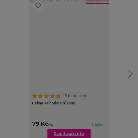
TOP produkt
15 hodnocení
Celine kalhotky s růžemi
Hana hladké b
pro baculky
cena od
79 Kč
79 Kč
/
ks
Skladem
/
ks
Zvolit variantu
Zv