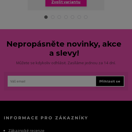
Zvolit variantu
Zv
Nepropásněte novinky, akce
a slevy!
Můžete se kdykoliv odhlásit. Zasíláme jednou za 14 dní.
Přihlásit se
INFORMACE PRO ZÁKAZNÍKY
Zákaznické recenze