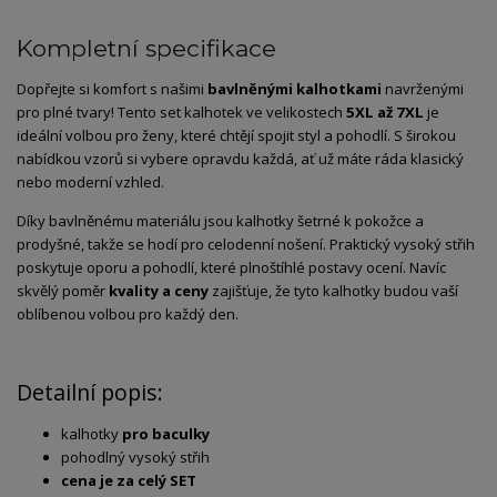
Kompletní specifikace
Dopřejte si komfort s našimi
bavlněnými kalhotkami
navrženými
pro plné tvary! Tento set kalhotek ve velikostech
5XL až 7XL
je
ideální volbou pro ženy, které chtějí spojit styl a pohodlí. S širokou
nabídkou vzorů si vybere opravdu každá, ať už máte ráda klasický
nebo moderní vzhled.
Díky bavlněnému materiálu jsou kalhotky šetrné k pokožce a
prodyšné, takže se hodí pro celodenní nošení. Praktický vysoký střih
poskytuje oporu a pohodlí, které plnoštíhlé postavy ocení. Navíc
skvělý poměr
kvality a ceny
zajišťuje, že tyto kalhotky budou vaší
oblíbenou volbou pro každý den.
Detailní popis:
kalhotky
pro baculky
pohodlný vysoký střih
cena je za celý SET