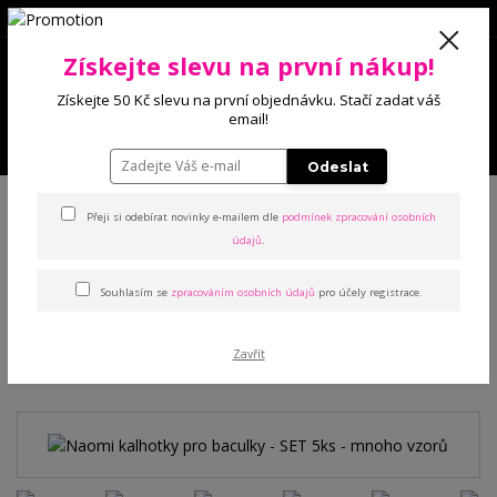
0
Získejte slevu na první nákup!
0 Kč
Získejte 50 Kč slevu na první objednávku. Stačí zadat váš
email!
Menu
Odeslat
Úvod
Kalhotky
Pro baculky
Naomi kalhotky pro baculky - SET 5ks -
mnoho vzorů
Přeji si odebírat novinky e-mailem dle
podmínek zpracování osobních
údajů
.
Naomi kalhotky pro baculky -
Souhlasím se
zpracováním osobních údajů
pro účely registrace.
SET 5ks - mnoho vzorů
Zavřít
TOP produkt