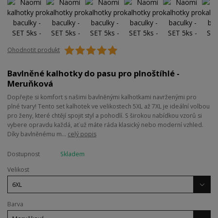
Ohodnotit produkt
Bavlněné kalhotky do pasu pro plnoštíhlé -
Meruňková
Dopřejte si komfort s našimi bavlněnými kalhotkami navrženými pro
plné tvary! Tento set kalhotek ve velikostech 5XL až 7XL je ideální volbou
pro ženy, které chtějí spojit styl a pohodlí. S širokou nabídkou vzorů si
vybere opravdu každá, ať už máte ráda klasický nebo moderní vzhled.
Díky bavlněnému m...
celý popis
Dostupnost
Skladem
Velikost
Barva