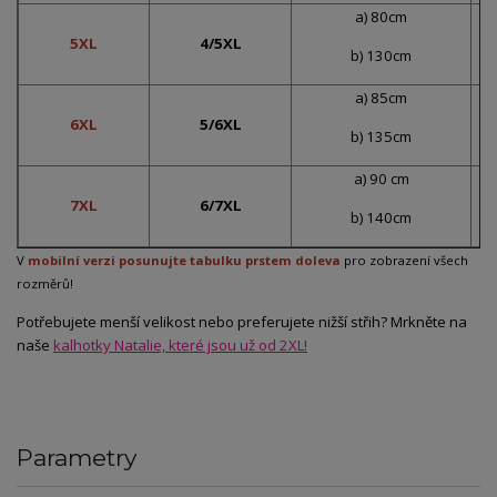
a) 80cm
5XL
4/5XL
b) 130cm
a) 85cm
6XL
5/6XL
b) 135cm
a) 90 cm
7XL
6/7XL
b) 140cm
V
mobilní verzi posunujte tabulku prstem doleva
pro zobrazení všech
rozměrů!
Potřebujete menší velikost nebo preferujete nižší střih? Mrkněte na
naše
kalhotky Natalie, které jsou už od 2XL!
Parametry