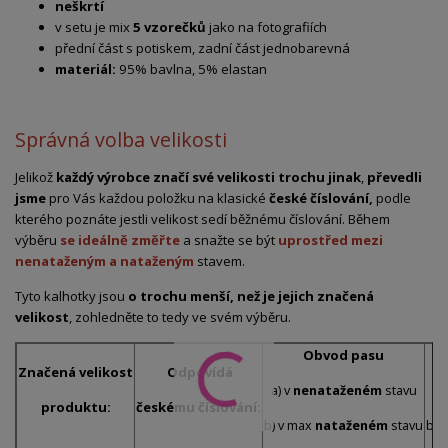
neškrtí
v setu je mix
5 vzorečků
jako na fotografiích
přední část s potiskem, zadní část jednobarevná
materiál:
95% bavlna, 5% elastan
Správná volba velikosti
Jelikož
každý výrobce značí své velikosti trochu jinak
,
převedli
jsme
pro Vás každou položku na klasické
české číslování,
podle
kterého poznáte jestli velikost sedí běžnému číslování. Během
výběru
se ideálně změřte
a snažte se být
uprostřed mezi
nenataženým a nataženým
stavem.
Tyto kalhotky jsou
o trochu menší, než je jejich značená
velikost
, zohledněte to tedy ve svém výběru.
Obvod pasu
Značená velikost
Odpovídá
a) v
nenataženém
stavu
a)
produktu:
českému číslování:
b) v max
nataženém
stavu
b) 