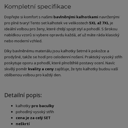
Kompletní specifikace
Dopřejte si komfort s našimi
bavlněnými kalhotkami
navrženými
pro plné tvary! Tento set kalhotek ve velikostech
5XL až 7XL
je
ideální volbou pro ženy, které chtějí spojit styl a pohodlí. S širokou
nabídkou vzorů si vybere opravdu každá, ať už máte ráda klasický
nebo moderní vzhled.
Díky bavlněnému materiálu jsou kalhotky šetrné k pokožce a
prodyšné, takže se hodí pro celodenní nošení. Praktický vysoký střih
poskytuje oporu a pohodlí, které plnoštíhlé postavy ocení. Navíc
skvělý poměr
kvality a ceny
zajišťuje, že tyto kalhotky budou vaší
oblíbenou volbou pro každý den.
Detailní popis:
kalhotky
pro baculky
pohodlný vysoký střih
cena je za celý SET
neškrtí