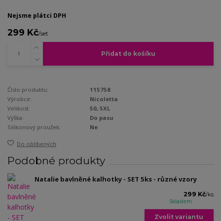
Nejsme plátci DPH
299 Kč
/
set
Přidat do košíku
Číslo produktu:
115758
Výrobce:
Nicoletta
Velikost:
50, 5XL
Výška:
Do pasu
Silikonový proužek:
Ne
Do oblíbených
Podobné produkty
Natalie bavlněné kalhotky - SET 5ks - různé vzory
299 Kč
/
ks
Skladem
Zvolit variantu