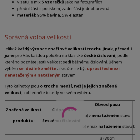
v setu je mix
5 vzorečků
jako na fotografiích
přední část s potiskem, zadní část jednobarevná
materiál:
95% bavlna, 5% elastan
Správná volba velikosti
Jelikož
každý výrobce značí své velikosti trochu jinak
,
převedli
jsme
pro Vás každou položku na klasické
české číslování,
podle
kterého poznáte jestli velikost sedí běžnému číslování. Během
výběru
se ideálně změřte
a snažte se být
uprostřed mezi
nenataženým a nataženým
stavem.
Tyto kalhotky jsou
o trochu menší, než je jejich značená
velikost
, zohledněte to tedy ve svém výběru.
Obvod pasu
Značená velikost
Odpovídá
a) v
nenataženém
stavu
a)
produktu:
českému číslování:
b) v max
nataženém
stavu
b) 
a) 80cm