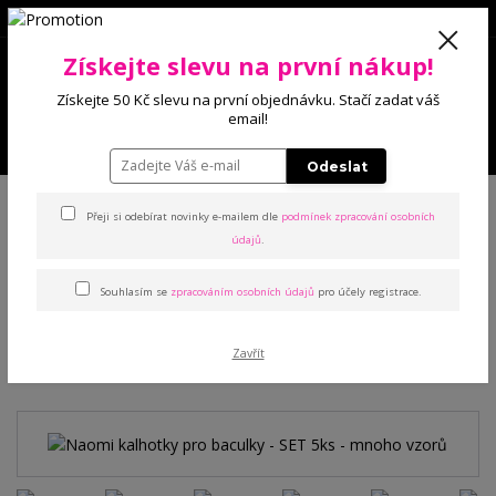
0
Získejte slevu na první nákup!
0 Kč
Získejte 50 Kč slevu na první objednávku. Stačí zadat váš
email!
Menu
Odeslat
Úvod
Kalhotky
Pro baculky
Naomi kalhotky pro baculky - SET 5ks -
mnoho vzorů
Přeji si odebírat novinky e-mailem dle
podmínek zpracování osobních
údajů
.
Naomi kalhotky pro baculky -
Souhlasím se
zpracováním osobních údajů
pro účely registrace.
SET 5ks - mnoho vzorů
Zavřít
TOP produkt