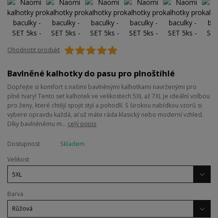
Ohodnotit produkt
Bavlněné kalhotky do pasu pro plnoštíhlé
Dopřejte si komfort s našimi bavlněnými kalhotkami navrženými pro
plné tvary! Tento set kalhotek ve velikostech 5XL až 7XL je ideální volbou
pro ženy, které chtějí spojit styl a pohodlí. S širokou nabídkou vzorů si
vybere opravdu každá, ať už máte ráda klasický nebo moderní vzhled.
Díky bavlněnému m...
celý popis
Dostupnost
Skladem
Velikost
Barva