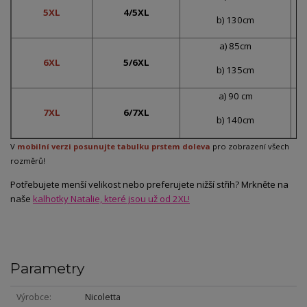
5XL
4/5XL
b) 130cm
a) 85cm
6XL
5/6XL
b) 135cm
a) 90 cm
7XL
6/7XL
b) 140cm
V
mobilní verzi posunujte tabulku prstem doleva
pro zobrazení všech
rozměrů!
Potřebujete menší velikost nebo preferujete nižší střih? Mrkněte na
naše
kalhotky Natalie, které jsou už od 2XL!
Parametry
Výrobce
Nicoletta