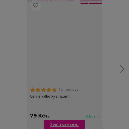
TOP produkt
15 hodnocení
Celine kalhotky s růžemi
Hana hladké b
pro baculky
cena od
79 Kč
79 Kč
/
ks
Skladem
/
ks
Zvolit variantu
Zv