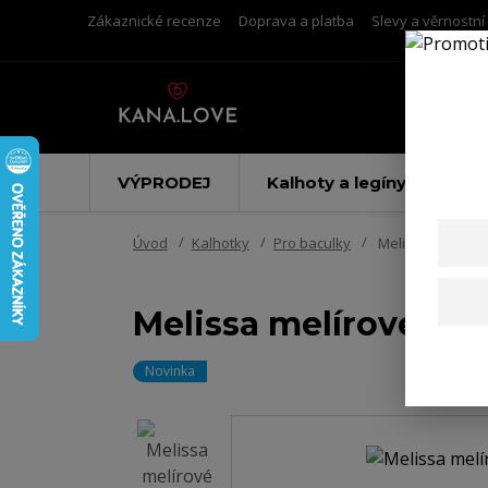
Zákaznické recenze
Doprava a platba
Slevy a věrnostn
VÝPRODEJ
Kalhoty a legíny
Úvod
Kalhotky
Pro baculky
Melissa melírové
Melissa melírové ba
Novinka