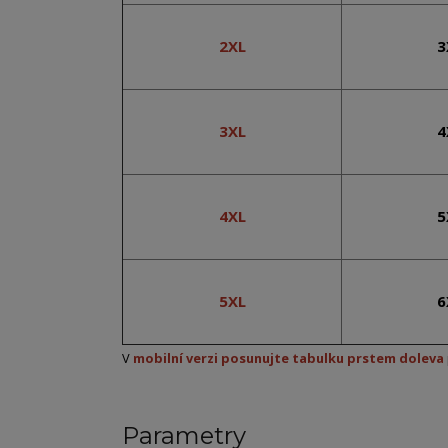
2XL
3
3XL
4
4XL
5
5XL
6
V
mobilní verzi posunujte tabulku prstem doleva
Parametry