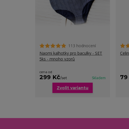
113 hodnocení
Naomi kalhotky pro baculky - SET
Celi
5ks - mnoho vzorů
cena od
299 Kč
79
/
set
Skladem
Zvolit variantu