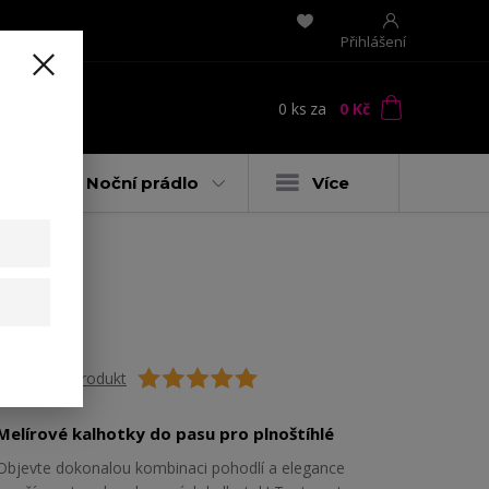
Přihlášení
0
ks
za
0 Kč
t
y
Noční prádlo
Více
Ohodnotit produkt
Melírové kalhotky do pasu pro plnoštíhlé
Objevte dokonalou kombinaci pohodlí a elegance