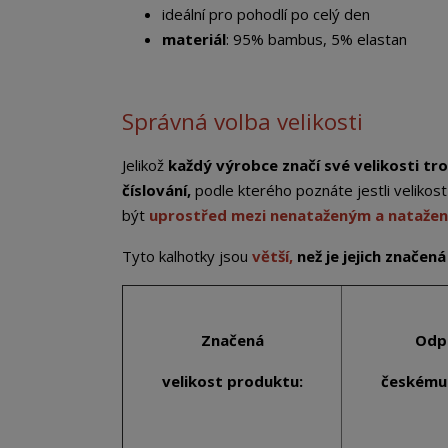
ideální pro pohodlí po celý den
materiál
: 95% bambus, 5% elastan
Správná volba velikosti
Jelikož
každý výrobce značí své velikosti tro
číslování,
podle kterého poznáte jestli veliko
být
uprostřed mezi nenataženým a nataže
Tyto kalhotky jsou
větší,
než je jejich značená
Značená
Odp
velikost
produktu:
českému 