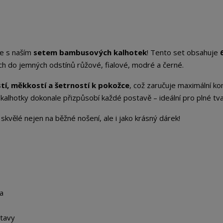
ce s naším
setem bambusových kalhotek
! Tento set obsahuje
h do jemných odstínů růžové, fialové, modré a černé.
tí, měkkostí a šetrností k pokožce
, což zaručuje maximální ko
 kalhotky dokonale přizpůsobí každé postavě – ideální pro plné tva
skvělé nejen na běžné nošení, ale i jako krásný dárek!
a
stavy