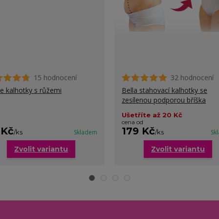
15 hodnocení
32 hodnocení
ne kalhotky s růžemi
Bella stahovací kalhotky se
zesílenou podporou bříška
Ušetříte až 20 Kč
cena od
 Kč
179 Kč
/
ks
Skladem
/
ks
Sk
Zvolit variantu
Zvolit variantu