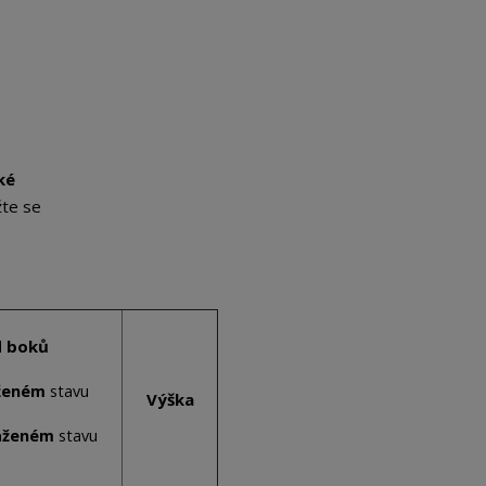
ké
žte se
 boků
ženém
stavu
Výška
u
aženém
stav