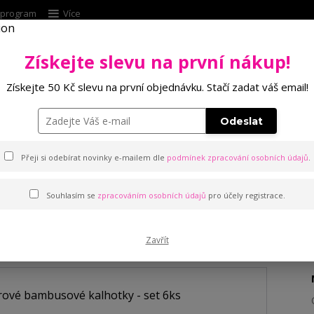
í program
Více
Získejte slevu na první nákup!
Hleda
Získejte 50 Kč slevu na první objednávku. Stačí zadat váš email!
Punčochové zboží
Kalhotky
Podprsenk
Odeslat
 bambusové kalhotky - set 6ks
Přeji si odebírat novinky e-mailem dle
podmínek zpracování osobních údajů
.
Souhlasím se
zpracováním osobních údajů
pro účely registrace.
mbusové kalhotky - set 6ks
Zavřít