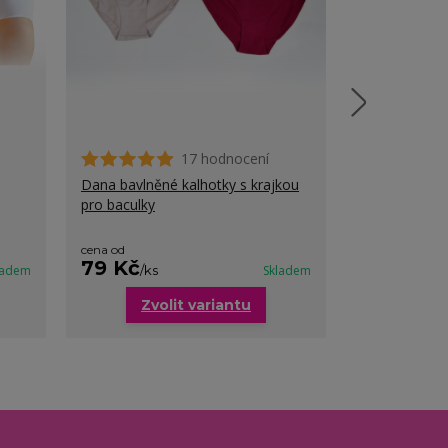
17 hodnocení
Dana bavlněné kalhotky s krajkou
Hana hladké 
pro baculky
pasu pro bac
cena od
cena od
79 Kč
79 Kč
ladem
/
ks
Skladem
/
ks
Zvolit variantu
Zvo