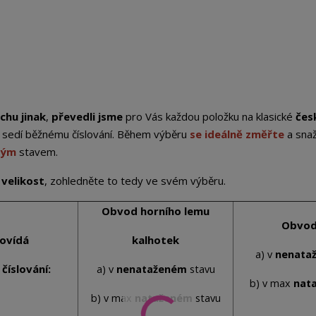
chu jinak
,
převedli jsme
pro Vás každou položku na klasické
čes
st sedí běžnému číslování. Během výběru
se ideálně změřte
a sna
ným
stavem.
 velikost
, zohledněte to tedy ve svém výběru.
Obvod horního lemu
Obvod
ovídá
kalhotek
a) v
nenata
číslování:
a) v
nenataženém
stavu
b) v max
nat
b) v max
nataženém
stavu