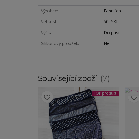
Výrobce
Fannifen
Velikost
50, 5XL
Výška
Do pasu
Silikonový proužek
Ne
Související zboží
7
TOP produkt