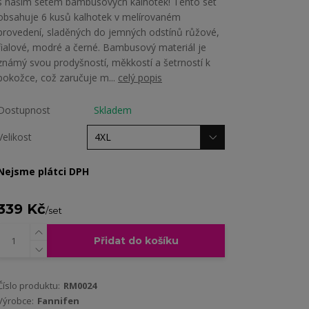
s naším setem bambusových kalhotek! Tento set
obsahuje 6 kusů kalhotek v melírovaném
provedení, sladěných do jemných odstínů růžové,
fialové, modré a černé. Bambusový materiál je
známý svou prodyšností, měkkostí a šetrností k
pokožce, což zaručuje m...
celý popis
Dostupnost
Skladem
Velikost
Nejsme plátci DPH
339 Kč
/
set
Přidat do košíku
Číslo produktu:
RM0024
Výrobce:
Fannifen