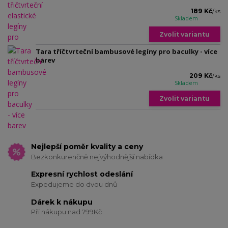
189 Kč
/
ks
Skladem
Zvolit variantu
Tara tříčtvrteční bambusové legíny pro baculky - více
barev
209 Kč
/
ks
Skladem
Zvolit variantu
Nejlepší poměr kvality a ceny
Bezkonkurenčně nejvýhodnější nabídka
Expresní rychlost odeslání
Expedujeme do dvou dnů
Dárek k nákupu
Při nákupu nad 799Kč