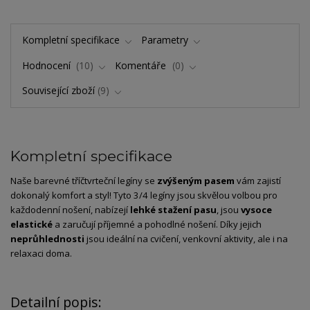
Kompletní specifikace
Parametry
Hodnocení
10
Komentáře
0
Související zboží
9
Kompletní specifikace
Naše barevné tříčtvrteční legíny se
zvýšeným pasem
vám zajistí
dokonalý komfort a styl! Tyto 3/4 legíny jsou skvělou volbou pro
každodenní nošení, nabízejí
lehké stažení pasu
, jsou
vysoce
elastické
a zaručují příjemné a pohodlné nošení. Díky jejich
neprůhlednosti
jsou ideální na cvičení, venkovní aktivity, ale i na
relaxaci doma.
Detailní popis: