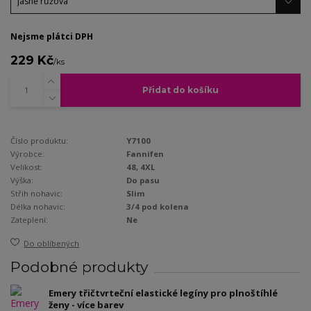
Nejsme plátci DPH
229 Kč
/
ks
Přidat do košíku
Číslo produktu:
Y7100
Výrobce:
Fannifen
Velikost:
48, 4XL
Výška:
Do pasu
Střih nohavic:
Slim
Délka nohavic:
3/4 pod kolena
Zateplení:
Ne
Do oblíbených
Podobné produkty
Emery třičtvrteční elastické legíny pro plnoštíhlé
ženy - více barev