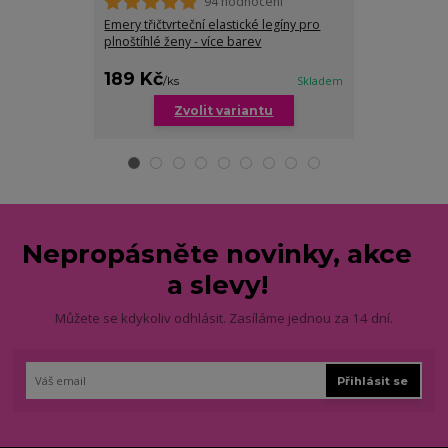
94 hodnocení
Emery třičtvrteční elastické legíny pro
Tara tříčtvrte
plnoštíhlé ženy - více barev
baculky - více
189 Kč
209 Kč
/
ks
Skladem
/
ks
Zvolit variantu
Zv
Nepropásněte novinky, akce
a slevy!
Můžete se kdykoliv odhlásit. Zasíláme jednou za 14 dní.
Přihlásit se