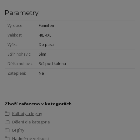
Parametry
Výrobce
Fannifen
Velikost
48, 4XL
Výška
Do pasu
Střih nohavic
Slim
Délka nohavic
3/4 pod kolena
Zateplení
Ne
Zboží zařazeno v kategoriích
Kalhoty a legíny
Dělení dle kategorie
Legíny
Nadměrné velikosti