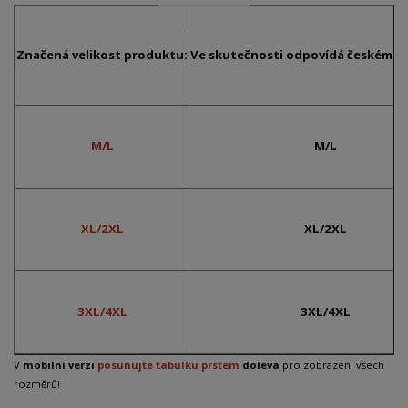
Značená velikost produktu:
Ve skutečnosti odpovídá českému č
M/L
M/L
XL/2XL
XL/2XL
3XL/4XL
3XL/4XL
V
mobilní verzi
posunujte tabulku prstem
doleva
pro zobrazení všech
rozměrů!