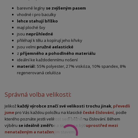
barevné legíny
se zvýšeným pasem
vhodné i pro baculky
lehce stahují bříško
mají ploché švy
jsou
neprůhledné
přiléhají k tělu a kopírují jeho křivky
jsou velmi
pružné a
elastické
z
příjemného a pohodlného materiálu
ideální ke každodennímu nošení
materiál:
55% polyester, 27% viskóza, 10% spandex, 8%
regenerovaná celulóza
Správná volba velikosti:
Jelikož
každý výrobce značí své velikosti trochu jinak
,
převedli
jsme
pro Vás každou položku na klasické
české číslování,
podle
kterého poznáte jestli velikost sedí běžnému číslování. Během
výběru
se ideálně změřte
a snažte se být
uprostřed mezi
nenataženým a nataženým
stavem.