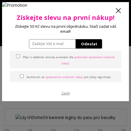
0
Získejte slevu na první nákup!
0 Kč
Získejte 50 Kč slevu na první objednávku. Stačí zadat váš
email!
Menu
Odeslat
Úvod
Kalhoty a legíny
Legíny
Lily tříčtvrteční barevné legíny do pasu
pro baculky
Přeji si odebírat novinky e-mailem dle
podmínek zpracování osobních
údajů
.
Lily tříčtvrteční barevné
Souhlasím se
zpracováním osobních údajů
pro účely registrace.
legíny do pasu pro baculky
Zavřít
TOP produkt