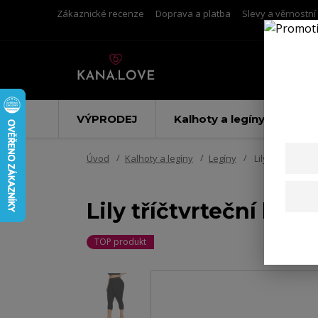
Zákaznické recenze
Doprava a platba
Slevy a věrnostn
VÝPRODEJ
Kalhoty a legíny
Úvod
Kalhoty a legíny
Legíny
Lily tříčtvrteč
Lily tříčtvrteční ba
TOP produkt