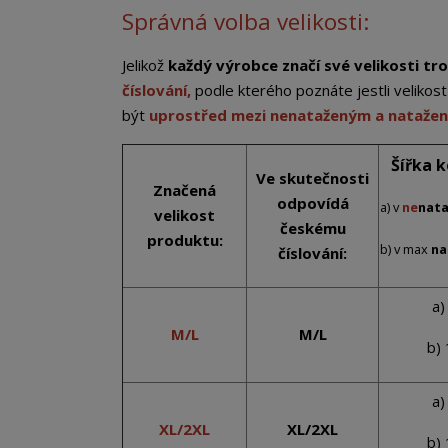
Správná volba velikosti:
Jelikož
každý výrobce značí své velikosti tro
číslování,
podle kterého poznáte jestli veliko
být
uprostřed mezi nenataženým a nataž
Šířka 
Ve skutečnosti
Značená
odpovídá
a) v
ne
nat
velikost
českému
produktu:
b) v max
na
číslování:
a)
M/L
M/L
b)
a)
XL/2XL
XL/2XL
b)