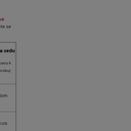
ké
žte se
a sedu
pasu k
kroku)
0cm
1cm