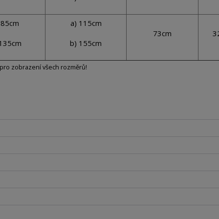
 85cm
a) 115cm
73cm
3
 135cm
b) 155cm
pro zobrazení všech rozměrů!