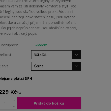
Naše barevné tříčtvrteční legíny se zvýšeným
pasem vám zajistí dokonalý komfort a styl! Tyto
3/4 legíny jsou skvělou volbou pro každodenní
nošení, nabízejí lehké stažení pasu, jsou vysoce
elastické a zaručují příjemné a pohodlné nošení.
Díky jejich neprůhlednosti jsou ideální na cvičení,
venkovní ak...
celý popis
Dostupnost
Skladem
Velikost
Barva
Nejsme plátci DPH
229 Kč
/
ks
Přidat do košíku