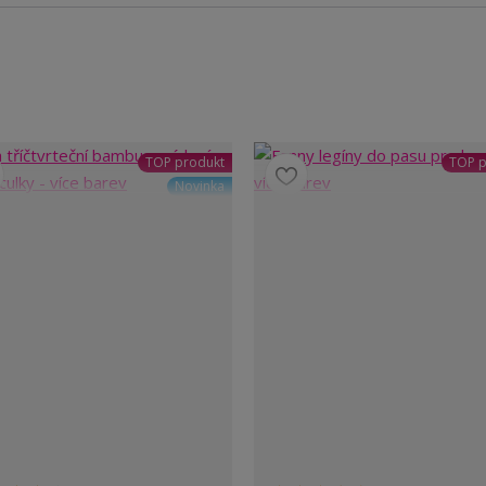
TOP produkt
TOP p
Novinka