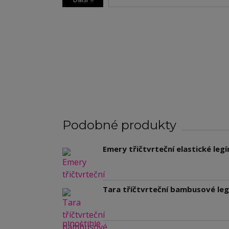
Podobné produkty
Emery třičtvrteční elastické legí
Tara tříčtvrteční bambusové legí