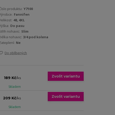
Číslo produktu:
Y7100
Výrobce:
Fannifen
Velikost:
48, 4XL
Výška:
Do pasu
Střih nohavic:
Slim
Délka nohavic:
3/4 pod kolena
Zateplení:
Ne
Do oblíbených
Zvolit variantu
189 Kč
/
ks
Skladem
Zvolit variantu
209 Kč
/
ks
Skladem