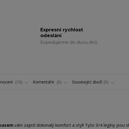
Expresní rychlost
odeslání
Expedujeme do dvou dnů
nocení
10
Komentáře
0
Související zboží
9
 pasem
vám zajistí dokonalý komfort a styl! Tyto 3/4 legíny jsou s