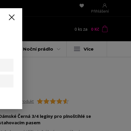
Přihlášení
0
ks
za
0 Kč
t
y
Noční prádlo
Více
lky
Ohodnotit produkt
Dámské Černá 3/4 legíny pro plnoštíhlé se
stahovacím pasem