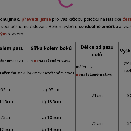
chu jinak
,
převedli jsme
pro Vás každou položku na klasické
čes
st sedí běžnému číslování. Během výběru
se ideálně změřte
a sna
eným
stavem.
Délka od pasu
kolem pasu
Šířka kolem boků
Výšk
dolů
aženém
stavu
a) v
ne
nataženém
stavu
(od 
měřeno v
roz
taženém
stavu
b) v max
nataženém
stavu
ne
nataženém
stavu
 65cm
a) 95cm
71cm
3
 115cm
b) 135cm
 75cm
a) 105cm
72cm
3
 125cm
b) 145cm