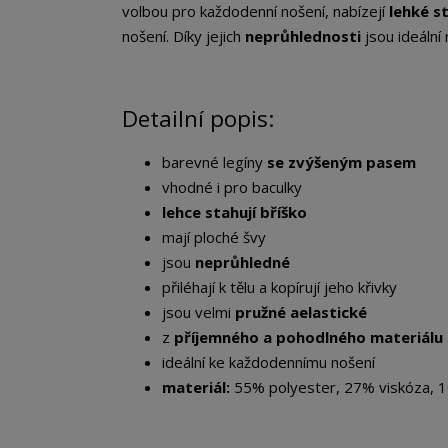
volbou pro každodenní nošení, nabízejí
lehké s
nošení. Díky jejich
neprůhlednosti
jsou ideální 
Detailní popis:
barevné legíny
se zvýšeným pasem
vhodné i pro baculky
lehce stahují bříško
mají ploché švy
jsou
neprůhledné
přiléhají k tělu a kopírují jeho křivky
jsou velmi
pružné a
elastické
z
příjemného a pohodlného materiálu
ideální ke každodennímu nošení
materiál:
55% polyester, 27% viskóza, 