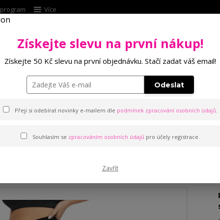
í program
Více
Získejte slevu na první nákup!
Hleda
Získejte 50 Kč slevu na první objednávku. Stačí zadat váš email!
Punčochové zboží
Kalhotky
Podprsenk
Odeslat
ní barevné legíny do pasu pro baculky
Přeji si odebírat novinky e-mailem dle
podmínek zpracování osobních údajů
.
Souhlasím se
zpracováním osobních údajů
pro účely registrace.
revné legíny do pasu pro bacu
Zavřít