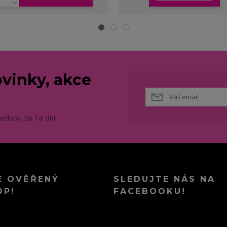
vinky, akce
jednou za 14 dní.
E OVĚŘENÝ
SLEDUJTE NÁS NA
OP!
FACEBOOKU!