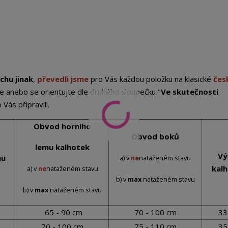
chu jinak
,
převedli jsme
pro Vás každou položku na klasické
čes
e anebo se orientujte dle druhého sloupečku "
Ve skutečnosti
Vás připravili.
Obvod horního
Obvod boků
lemu kalhotek
Vý
mu
a) v
ne
nataženém stavu
kal
a) v
ne
nataženém stavu
b) v
max
nataženém stavu
b) v
max
nataženém stavu
65 - 90 cm
70 - 100 cm
33
70 - 100 cm
75 - 110 cm
35