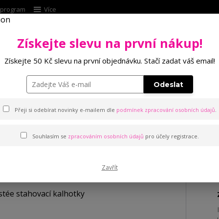
í program
Více
Získejte slevu na první nákup!
Hleda
Získejte 50 Kč slevu na první objednávku. Stačí zadat váš email!
Punčochové zboží
Kalhotky
Podprsenk
Odeslat
alhotky
Přeji si odebírat novinky e-mailem dle
podmínek zpracování osobních údajů
.
Souhlasím se
zpracováním osobních údajů
pro účely registrace.
otky
Zavřít