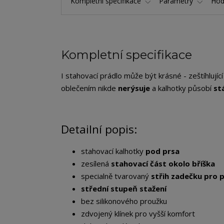
Kompletní specifikace
Parametry
Hod
Kompletní specifikace
I stahovací prádlo může být krásné - zeštíhlujíc
oblečením nikde
nerýsuje
a kalhotky působí
st
Detailní popis:
stahovací kalhotky
pod prsa
zesílená
stahovací část okolo bříška
specialně tvarovaný
střih zadečku pro 
střední stupeň stažení
bez silikonového proužku
zdvojený klínek pro vyšší komfort