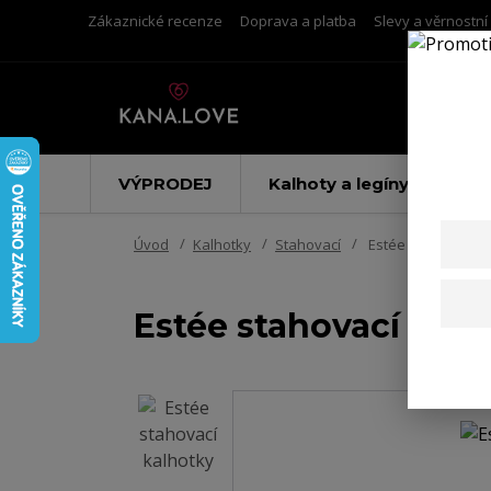
Zákaznické recenze
Doprava a platba
Slevy a věrnostn
VÝPRODEJ
Kalhoty a legíny
Úvod
Kalhotky
Stahovací
Estée stahovací k
Estée stahovací kalh