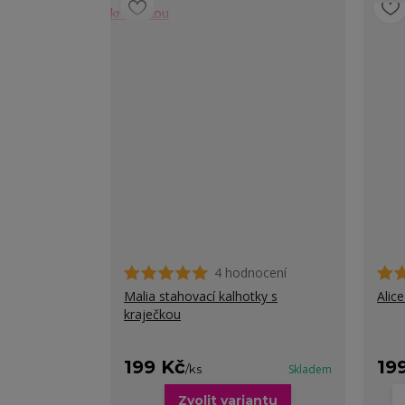
4 hodnocení
Malia stahovací kalhotky s
Alic
kraječkou
199 Kč
19
/
ks
Skladem
Zvolit variantu