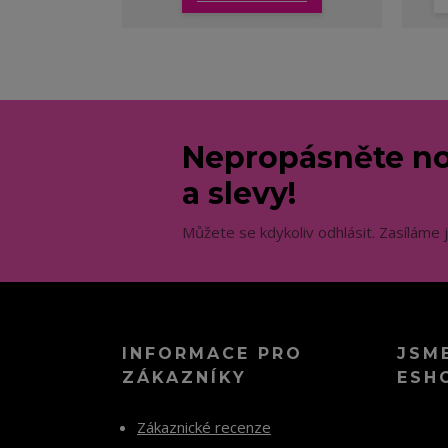
Nepropásněte no
a slevy!
Můžete se kdykoliv odhlásit. Zasíláme 
INFORMACE PRO
JSM
ZÁKAZNÍKY
ESH
Zákaznické recenze