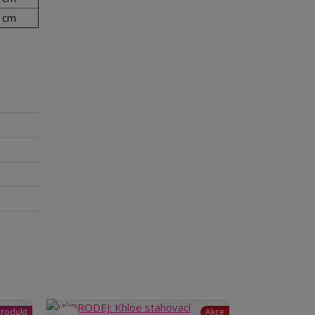
 cm
rodukt
Akce