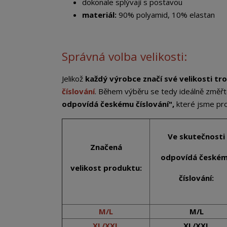
dokonale splývají s postavou
materiál:
90% polyamid, 10% elastan
Správná volba velikosti:
Jelikož
každý výrobce značí své velikosti tro
číslování
. Během výběru se tedy ideálně změřt
odpovídá českému číslování",
které jsme pro 
Ve skutečnosti
Značená
odpovídá české
velikost produktu:
číslování:
M/L
M/L
XL/XXL
XL/XXL