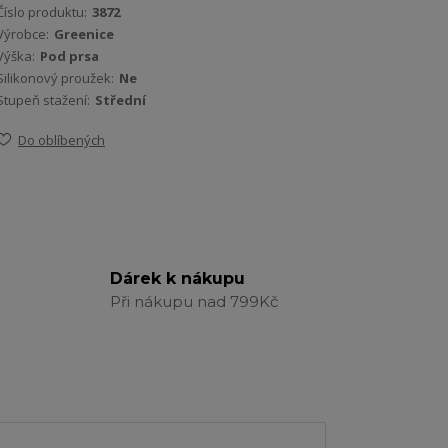
Číslo produktu:
3872
Výrobce:
Greenice
Výška:
Pod prsa
Silikonový proužek:
Ne
Stupeň stažení:
Střední
Do oblíbených
Dárek k nákupu
Při nákupu nad 799Kč