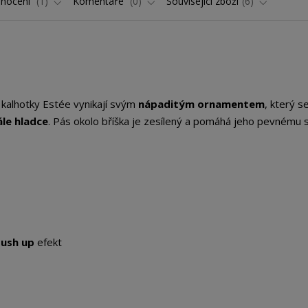
nocení
1
Komentáře
0
Související zboží
6
í kalhotky Estée vynikají svým
nápaditým ornamentem
, který s
ále hladce
. Pás okolo bříška je zesílený a pomáhá jeho pevnému s
push up
efekt