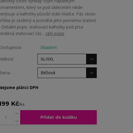
kalhotky Estée vynikají svým nápaditým
ornamentem, který se pod oblečením nikde
nerýsuje a kalhotky působí stále hladce. Pás okolo
bříška je zesílený a pomáhá jeho pevnému stažení.
Detailní popis: stahovací kalhotky pod prsa
zesílená stahovací čás...
celý popis
Dostupnost
Skladem
Velikost
Barva
Nejsme plátci DPH
199 Kč
/
ks
Přidat do košíku