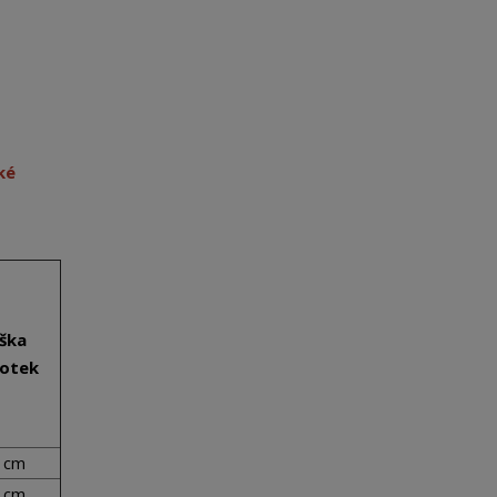
ké
ška
hotek
 cm
 cm