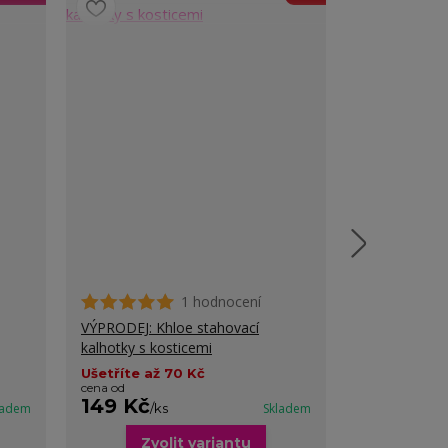
1 hodnocení
VÝPRODEJ: Khloe stahovací
Alexis stahov
kalhotky s kosticemi
Ušetříte až 70 Kč
cena od
149 Kč
199 Kč
ladem
/
ks
Skladem
/
ks
Zvolit variantu
Zvo