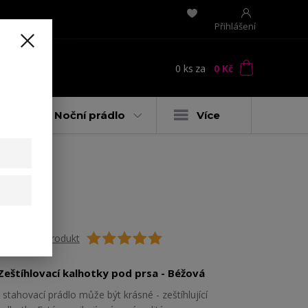
Přihlášení
0
ks
za
0 Kč
t
y
Noční prádlo
Více
Ohodnotit produkt
Zeštíhlovací kalhotky pod prsa - Béžová
I stahovací prádlo může být krásné - zeštíhlující