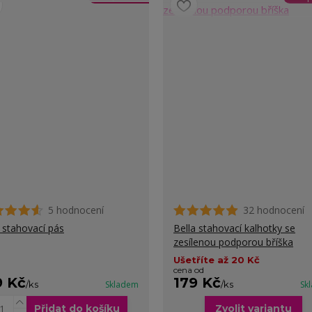
5 hodnocení
32 hodnocení
e stahovací pás
Bella stahovací kalhotky se
zesílenou podporou bříška
Ušetříte až 20 Kč
cena od
9 Kč
179 Kč
/
ks
Skladem
/
ks
Sk
Přidat do košíku
Zvolit variantu