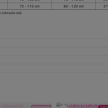
75 - 110 cm
80 - 120 cm
37
e zobrazila celá.
TOP produkt
TOP p