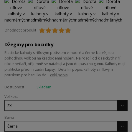
Ohodnotit produkt
Džegíny pro baculky
Elastické kalhoty s riflovým potiskem v modré a černé barvě jsou
pohodlnou volbou na každodenní nošení. Na rozdíl od klasických riflí
nikde netlačí, příjemně se natahují a jsou do pasu na gumu. Kalhoty mají
praktické přední i zadní kapsy. Detailní popis: kalhoty s riflovým
potiskem pro baculky do...
celý popis
Dostupnost
Skladem
Velikost
Barva