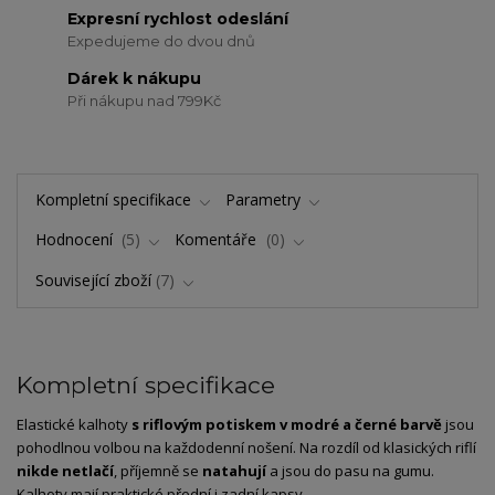
Expresní rychlost odeslání
Expedujeme do dvou dnů
Dárek k nákupu
Při nákupu nad 799Kč
Kompletní specifikace
Parametry
Hodnocení
5
Komentáře
0
Související zboží
7
Kompletní specifikace
Elastické kalhoty
s riflovým potiskem v modré a černé barvě
jsou
pohodlnou volbou na každodenní nošení. Na rozdíl od klasických riflí
nikde netlačí
, příjemně se
natahují
a jsou do pasu na gumu.
Kalhoty mají praktické přední i zadní kapsy.