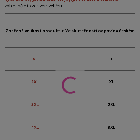
zohledněte to ve svém výběru.
Značená velikost produktu:
Ve skutečnosti odpovídá českému č
XL
L
2XL
XL
3XL
2XL
4XL
3XL