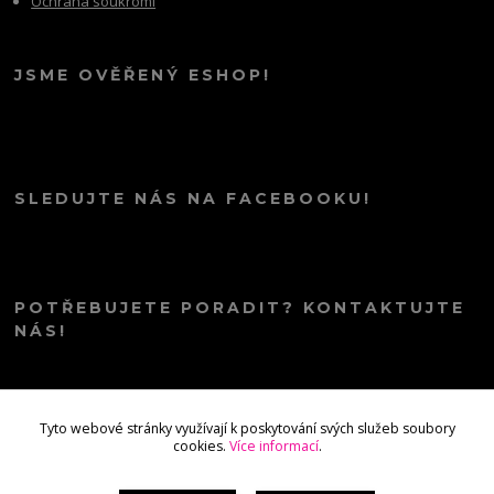
Ochrana soukromí
JSME OVĚŘENÝ ESHOP!
SLEDUJTE NÁS NA FACEBOOKU!
POTŘEBUJETE PORADIT? KONTAKTUJTE
NÁS!
info@kana.love
Tyto webové stránky využívají k poskytování svých služeb soubory
cookies.
Více informací
.