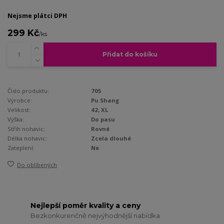
Nejsme plátci DPH
299 Kč
/
ks
Přidat do košíku
Číslo produktu:
705
Výrobce:
Pu Shang
Velikost:
42, XL
Výška:
Do pasu
Střih nohavic:
Rovné
Délka nohavic:
Zcela dlouhé
Zateplení:
Ne
Do oblíbených
Nejlepší poměr kvality a ceny
Bezkonkurenčně nejvýhodnější nabídka