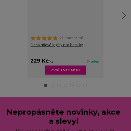
21 hodnocení
Elena riflové legíny pro baculky
Coco riflové j
cena od
229 Kč
279 Kč
/
ks
Skladem
/
ks
Zvolit variantu
Zv
Nepropásněte novinky, akce
a slevy!
Můžete se kdykoliv odhlásit. Zasíláme jednou za 14 dní.