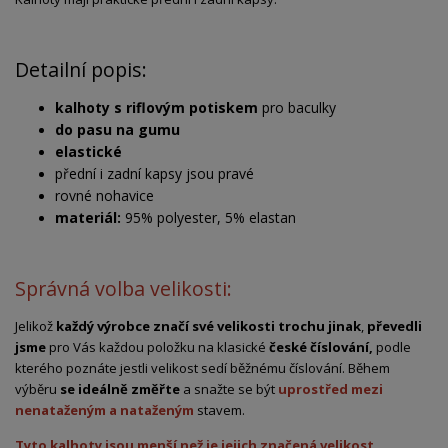
Detailní popis:
kalhoty s riflovým potiskem
pro baculky
do pasu na gumu
elastické
přední i zadní kapsy jsou pravé
rovné nohavice
materiál:
95% polyester, 5% elastan
Správná volba velikosti:
Jelikož
každý výrobce značí své velikosti trochu jinak
,
převedli
jsme
pro Vás každou položku na klasické
české číslování,
podle
kterého poznáte jestli velikost sedí běžnému číslování. Během
výběru
se ideálně změřte
a snažte se být
uprostřed mezi
nenataženým a nataženým
stavem.
Tyto kalhoty jsou menší než je jejich značená velikost.