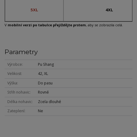
5XL
4XL
V
mobilní verzi po tabulce přejíždějte prstem
, aby se zobrazila celá.
Parametry
Výrobce
Pu Shang
Velikost
42, XL
Výška
Do pasu
Střih nohavic
Rovné
Délka nohavic
Zcela dlouhé
Zateplení
Ne