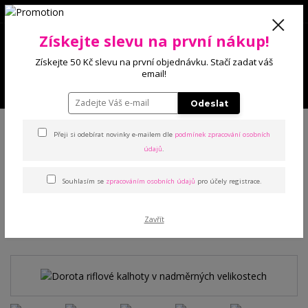
0
Získejte slevu na první nákup!
0 Kč
Získejte 50 Kč slevu na první objednávku. Stačí zadat váš
email!
Menu
Odeslat
Úvod
Kalhoty a legíny
Džínové legíny
Dorota riflové kalhoty v
nadměrných velikostech
Přeji si odebírat novinky e-mailem dle
podmínek zpracování osobních
údajů
.
Dorota riflové kalhoty v
Souhlasím se
zpracováním osobních údajů
pro účely registrace.
nadměrných velikostech
Zavřít
Novinka
TOP produkt