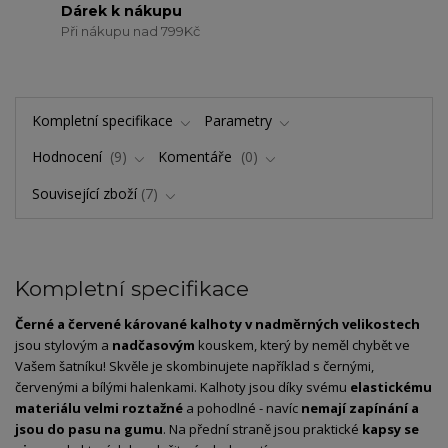
Dárek k nákupu
Při nákupu nad 799Kč
Kompletní specifikace
Parametry
Hodnocení
9
Komentáře
0
Související zboží
7
Kompletní specifikace
Černé a červené kárované kalhoty v nadměrných velikostech
jsou stylovým a
nadčasovým
kouskem, který by neměl chybět ve
Vašem šatníku! Skvěle je skombinujete například s černými,
červenými a bílými halenkami. Kalhoty jsou díky svému
elastickému
materiálu velmi roztažné
a pohodlné - navíc
nemají zapínání a
jsou do pasu na gumu
. Na přední straně jsou praktické
kapsy se