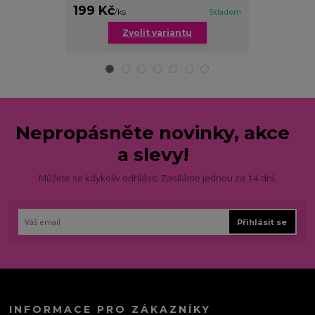
199 Kč
289 Kč
/
ks
Skladem
/
ks
Zvolit variantu
Zv
Nepropásněte novinky, akce
a slevy!
Můžete se kdykoliv odhlásit. Zasíláme jednou za 14 dní.
Přihlásit se
INFORMACE PRO ZÁKAZNÍKY