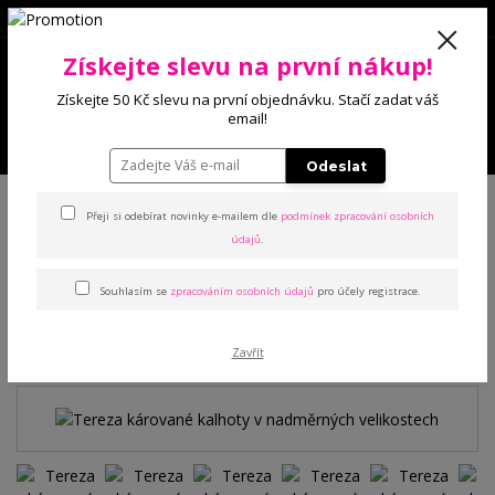
0
Získejte slevu na první nákup!
0 Kč
Získejte 50 Kč slevu na první objednávku. Stačí zadat váš
email!
Menu
Odeslat
Úvod
Kalhoty a legíny
Kalhoty
Tereza kárované kalhoty v
nadměrných velikostech
Přeji si odebírat novinky e-mailem dle
podmínek zpracování osobních
údajů
.
Tereza kárované kalhoty v
Souhlasím se
zpracováním osobních údajů
pro účely registrace.
nadměrných velikostech
Zavřít