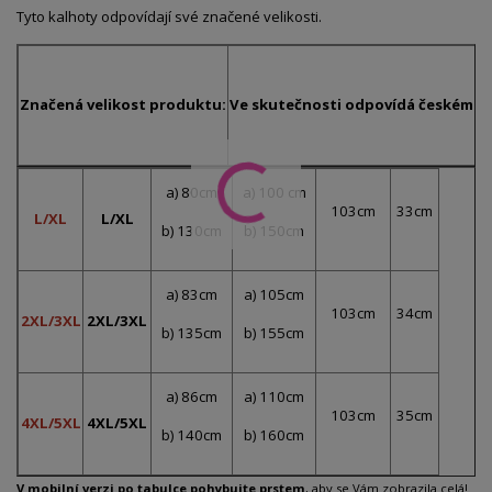
Tyto kalhoty odpovídají své značené velikosti.
Značená velikost produktu:
Ve skutečnosti odpovídá českému č
a) 80cm
a) 100 cm
103cm
33cm
L/XL
L/XL
b) 130cm
b) 150cm
a) 83cm
a) 105cm
103cm
34cm
2XL/3XL
2XL/3XL
b) 135cm
b) 155cm
a) 86cm
a) 110cm
103cm
35cm
4XL/5XL
4XL/5XL
b) 140cm
b) 160cm
V mobilní verzi po tabulce pohybujte prstem
, aby se Vám zobrazila celá!