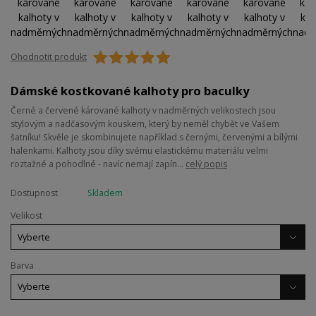
Ohodnotit produkt
Dámské kostkované kalhoty pro baculky
Černé a červené kárované kalhoty v nadměrných velikostech jsou
stylovým a nadčasovým kouskem, který by neměl chybět ve Vašem
šatníku! Skvěle je skombinujete například s černými, červenými a bílými
halenkami. Kalhoty jsou díky svému elastickému materiálu velmi
roztažné a pohodlné - navíc nemají zapín...
celý popis
Dostupnost
Skladem
Velikost
Barva