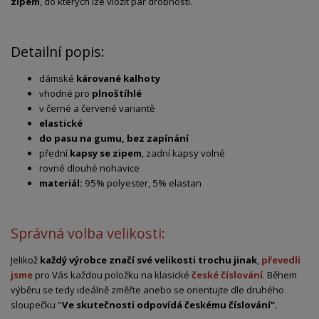
zipem
, do kterých lze vložit pár drobností.
Detailní popis:
dámské
kárované kalhoty
vhodné pro
plnoštíhlé
v černé a červené variantě
elastické
do pasu na gumu, bez zapínání
přední
kapsy se zipem
, zadní kapsy volné
rovné dlouhé nohavice
materiál:
95% polyester, 5% elastan
Správná volba velikosti:
Jelikož
každý výrobce značí své velikosti trochu jinak
,
převedli
jsme
pro Vás každou položku na klasické
české číslování
. Během
výběru se tedy ideálně změřte anebo se orientujte dle druhého
sloupečku "
Ve skutečnosti odpovídá českému číslování".