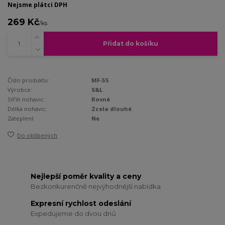
Nejsme plátci DPH
269 Kč
/
ks
Přidat do košíku
Číslo produktu:
MF-55
Výrobce:
S&L
Střih nohavic:
Rovné
Délka nohavic:
Zcela dlouhé
Zateplení:
Ne
Do oblíbených
Nejlepší poměr kvality a ceny
Bezkonkurenčně nejvýhodnější nabídka
Expresní rychlost odeslání
Expedujeme do dvou dnů