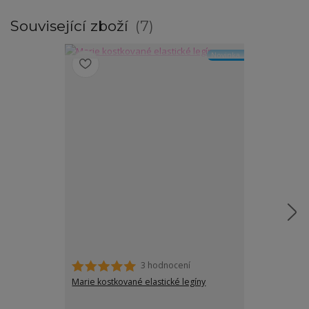
Související zboží
7
Novinka
3 hodnocení
Marie kostkované elastické legíny
Marta zateple
nadměrných ve