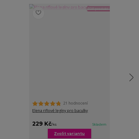
TOP produkt
21 hodnocení
Elena riflové legíny pro baculky
Kika tříčtvrteč
229 Kč
249 Kč
/
ks
Skladem
/
ks
Zvolit variantu
Zv