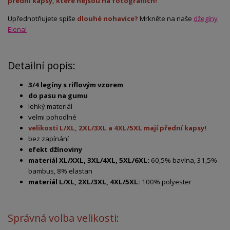
přední kapsy, které nejsou na fotografiích!
Upřednotňujete spíše
dlouhé nohavice?
Mrkněte na naše
džegíny
Elena!
Detailní popis:
3/4 legíny s riflovým vzorem
do pasu na gumu
lehký materiál
velmi pohodlné
velikosti L/XL, 2XL/3XL a 4XL/5XL mají přední kapsy!
bez zapínání
efekt džínoviny
materiál XL/XXL, 3XL/4XL, 5XL/6XL:
60,5% bavlna, 31,5%
bambus, 8% elastan
materiál L/XL, 2XL/3XL, 4XL/5XL:
100% polyester
Správná volba velikosti: