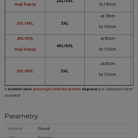
2XL/3XL
mají kapsy
b) 140cm
a) 78cm
3XL/4XL
3XL
b) 145cm
4XL/5XL
a) 80cm
4XL/5XL
mají kapsy
b) 150cm
a) 85cm
5XL/6XL
5XL
b) 155cm
V
mobilní verzi
posunujte tabulku prstem
doprava
pro zobrazení všech
rozměrů!
Parametry
Výrobce
Elevek
Výška
Do pasu