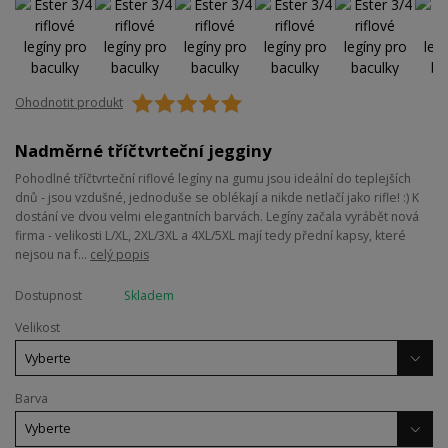
Ohodnotit produkt
Nadměrné tříčtvrteční jegginy
Pohodlné tříčtvrteční riflové legíny na gumu jsou ideální do teplejších
dnů - jsou vzdušné, jednoduše se oblékají a nikde netlačí jako rifle! :) K
dostání ve dvou velmi elegantních barvách. Legíny začala vyrábět nová
firma - velikosti L/XL, 2XL/3XL a 4XL/5XL mají tedy přední kapsy, které
nejsou na f...
celý popis
Dostupnost
Skladem
Velikost
Barva