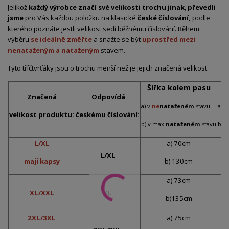
Jelikož
každý výrobce značí své velikosti trochu jinak
,
převedli
jsme
pro Vás každou položku na klasické
české číslování,
podle
kterého poznáte jestli velikost sedí běžnému číslování. Během
výběru
se ideálně změřte
a snažte se být
uprostřed mezi
nenataženým a nataženým
stavem.
Tyto tříčtvrťáky jsou o trochu menší než je jejich značená velikost.
Šířka kolem pasu
Š
Značená
Odpovídá
a) v
ne
nataženém
stavu
a) v
velikost produktu:
českému číslování:
b) v max
nataženém
stavu
b) 
L/XL
a) 70cm
L/XL
mají kapsy
b) 130cm
a) 73cm
XL/XXL
XL
b)135cm
2XL/3XL
a) 75cm