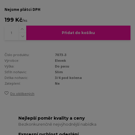
Nejsme plátci DPH
199 Kč
/
ks
Přidat do košíku
Číslo produktu:
7073-3
Výrobce:
Elevek
Výška:
Do pasu
Střih nohavic:
Slim
Délka nohavic:
3/4 pod kolena
Zateplení:
Ne
Do oblíbených
Nejlepší poměr kvality a ceny
Bezkonkurenčně nejvýhodnější nabídka
Expresní rychlost odeslání