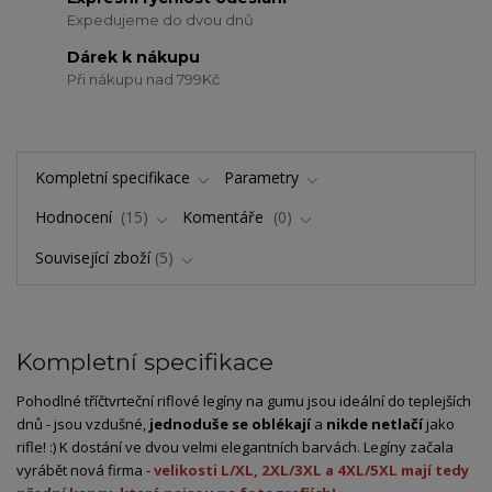
Expedujeme do dvou dnů
Dárek k nákupu
Při nákupu nad 799Kč
Kompletní specifikace
Parametry
Hodnocení
15
Komentáře
0
Související zboží
5
Kompletní specifikace
Pohodlné tříčtvrteční riflové legíny na gumu jsou ideální do teplejších
dnů - jsou vzdušné,
jednoduše se oblékají
a
nikde netlačí
jako
rifle! :) K dostání ve dvou velmi elegantních barvách. Legíny začala
vyrábět nová firma -
velikosti L/XL, 2XL/3XL a 4XL/5XL mají tedy