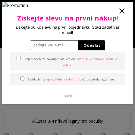
0
Získejte slevu na první nákup!
0 Kč
Získejte 50 Kč slevu na první objednávku. Stačí zadat váš
email!
Menu
Odeslat
Úvod
Kalhoty a legíny
Džínové legíny
Ester 3/4 riflové legíny pro
baculky
Přeji si odebírat novinky e-mailem dle
podmínek zpracování osobních
údajů
.
Ester 3/4 riflové legíny pro
Souhlasím se
zpracováním osobních údajů
pro účely registrace.
baculky
Zavřít
TOP produkt