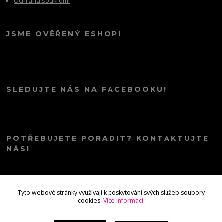
Ochrana soukromí
JSME OVĚŘENÝ ESHOP!
SLEDUJTE NÁS NA FACEBOOKU!
POTŘEBUJETE PORADIT? KONTAKTUJTE
NÁS!
info@kana.love
Tyto webové stránky využívají k poskytování svých služeb soubory
cookies.
Více informací
.