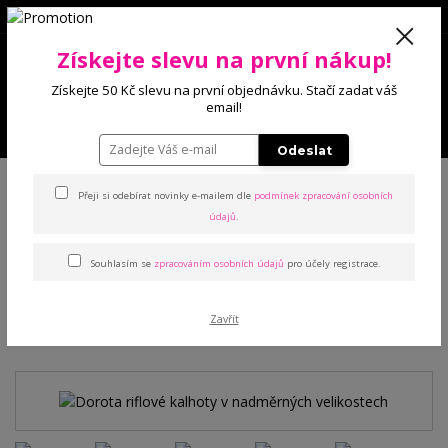
0
Získejte slevu na první nákup!
0 Kč
Získejte 50 Kč slevu na první objednávku. Stačí zadat váš
email!
Menu
Odeslat
Úvod
Kalhoty a legíny
Džínové legíny
Dorota riflové kalhoty v
nadměrných velikostech
Přeji si odebírat novinky e-mailem dle
podmínek zpracování osobních
údajů
.
Dorota riflové kalhoty v
Souhlasím se
zpracováním osobních údajů
pro účely registrace.
nadměrných velikostech
Zavřít
Novinka
TOP produkt