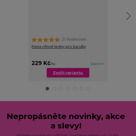
21 hodnocení
Elena riflové legíny pro baculky
Coco riflové j
cena od
229 Kč
279 Kč
/
ks
Skladem
/
ks
Zvolit variantu
Zv
Nepropásněte novinky, akce
a slevy!
Můžete se kdykoliv odhlásit. Zasíláme jednou za 14 dní.