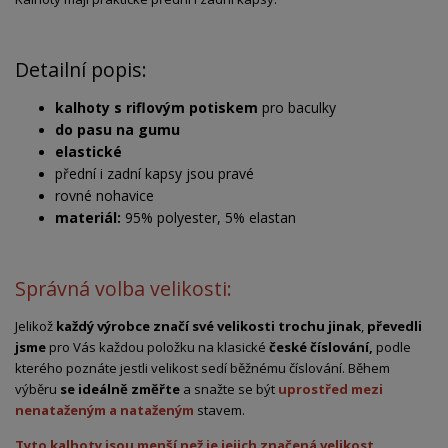
Detailní popis:
kalhoty s riflovým potiskem
pro baculky
do pasu na gumu
elastické
přední i zadní kapsy jsou pravé
rovné nohavice
materiál:
95% polyester, 5% elastan
Správná volba velikosti:
Jelikož
každý výrobce značí své velikosti trochu jinak
,
převedli
jsme
pro Vás každou položku na klasické
české číslování,
podle
kterého poznáte jestli velikost sedí běžnému číslování. Během
výběru
se ideálně změřte
a snažte se být
uprostřed mezi
nenataženým a nataženým
stavem.
Tyto kalhoty jsou menší než je jejich značená velikost.