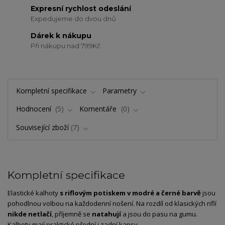
Expresní rychlost odeslání
Expedujeme do dvou dnů
Dárek k nákupu
Při nákupu nad 799Kč
Kompletní specifikace
Parametry
Hodnocení
5
Komentáře
0
Související zboží
7
Kompletní specifikace
Elastické kalhoty
s riflovým potiskem v modré a černé barvě
jsou
pohodlnou volbou na každodenní nošení. Na rozdíl od klasických riflí
nikde netlačí
, příjemně se
natahují
a jsou do pasu na gumu.
Kalhoty mají praktické přední i zadní kapsy.