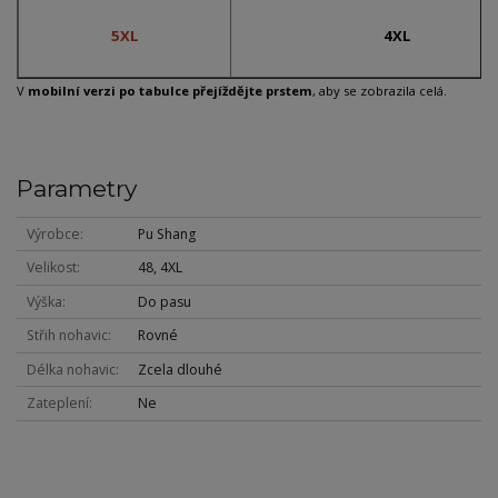
5XL
4XL
V
mobilní verzi po tabulce přejíždějte prstem
, aby se zobrazila celá.
Parametry
Výrobce
Pu Shang
Velikost
48, 4XL
Výška
Do pasu
Střih nohavic
Rovné
Délka nohavic
Zcela dlouhé
Zateplení
Ne