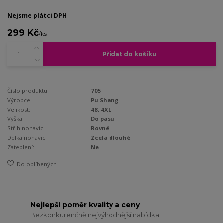
Nejsme plátci DPH
299 Kč
/
ks
Přidat do košíku
Číslo produktu:
705
Výrobce:
Pu Shang
Velikost:
48, 4XL
Výška:
Do pasu
Střih nohavic:
Rovné
Délka nohavic:
Zcela dlouhé
Zateplení:
Ne
Do oblíbených
Nejlepší poměr kvality a ceny
Bezkonkurenčně nejvýhodnější nabídka