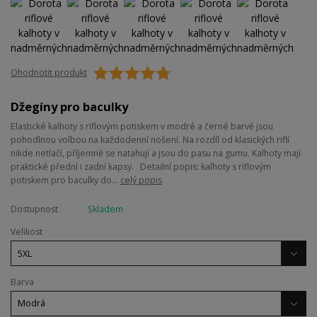
Ohodnotit produkt
Džegíny pro baculky
Elastické kalhoty s riflovým potiskem v modré a černé barvě jsou
pohodlnou volbou na každodenní nošení. Na rozdíl od klasických riflí
nikde netlačí, příjemně se natahují a jsou do pasu na gumu. Kalhoty mají
praktické přední i zadní kapsy. Detailní popis: kalhoty s riflovým
potiskem pro baculky do...
celý popis
Dostupnost
Skladem
Velikost
Barva