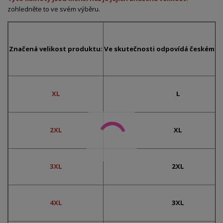
zohledněte to ve svém výběru.
Značená velikost produktu:
Ve skutečnosti odpovídá českému č
XL
L
2XL
XL
3XL
2XL
4XL
3XL