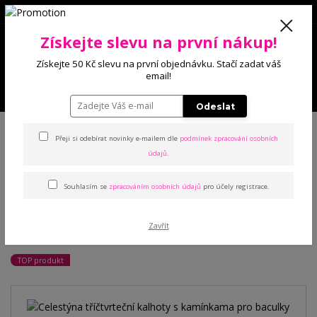
0
Získejte slevu na první nákup!
0 Kč
Získejte 50 Kč slevu na první objednávku. Stačí zadat váš
email!
Menu
Odeslat
Úvod
Kalhoty a legíny
Kalhoty
Celestýna tříčtvrteční kalhoty s
kamínkama pro baculky
Přeji si odebírat novinky e-mailem dle
podmínek zpracování osobních
údajů
.
Celestýna tříčtvrteční
Souhlasím se
zpracováním osobních údajů
pro účely registrace.
kalhoty s kamínkama pro
Zavřít
baculky
TOP produkt