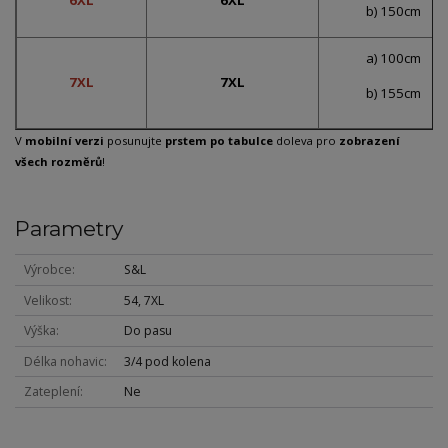
6XL
6XL
b) 150cm
a) 100cm
7XL
7XL
b) 155cm
V
mobilní verzi
posunujte
prstem po tabulce
doleva pro
zobrazení
všech rozměrů
!
Parametry
Výrobce
S&L
Velikost
54, 7XL
Výška
Do pasu
Délka nohavic
3/4 pod kolena
Zateplení
Ne