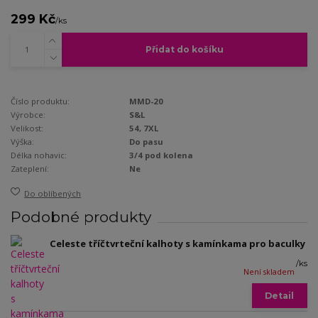
299 Kč
/
ks
Přidat do košíku
Číslo produktu:
MMD-20
Výrobce:
S&L
Velikost:
54, 7XL
Výška:
Do pasu
Délka nohavic:
3/4 pod kolena
Zateplení:
Ne
Do oblíbených
Podobné produkty
Celeste tříčtvrteční kalhoty s kamínkama pro baculky
/
ks
Není skladem
Detail