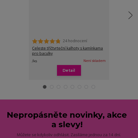
24 hodnocení
Celeste tříčtvrteční kalhoty s kamínkama
Kika tříčtvrteč
pro baculky
249 Kč
Není skladem
/
ks
/
ks
Detail
Zv
Nepropásněte novinky, akce
a slevy!
Můžete se kdykoliv odhlásit. Zasíláme jednou za 14 dní.