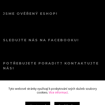
JSME OVĚŘENÝ ESHOP!
SLEDUJTE NÁS NA FACEBOOKU!
POTŘEBUJETE PORADIT? KONTAKTUJTE
NÁS!
info@kana.love
Tyto webové stránky využívají k poskytování svých služeb soubory
cookies.
Více informací
.