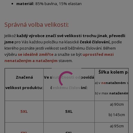
materiál:
85% bavlna, 15% elastan
Správná volba velikosti:
Jelikož
každý výrobce značí své velikosti trochu jinak
,
převedli
jsme
pro Vás každou položku na klasické
české číslování,
podle
kterého poznáte jestli velikost sedí běžnému číslování. Během
výběru
se ideálně změřte
a snažte se být
uprostřed mezi
nenataženým a nataženým
stavem.
Šířka kolem pas
Značená
Ve skutečnosti odpovídá
a) v
ne
nataženém
sta
velikost produktu:
českému číslování:
b) v max
nataženém
s
a) 90cm
5XL
5XL
b) 145cm
a) 95cm