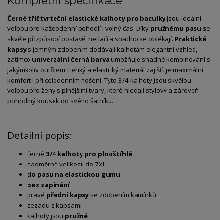
Kompletní specifikace
Černé tříčtvrteční elastické kalhoty pro baculky
jsou ideální
volbou pro každodenní pohodlí i volný čas. Díky
pružnému pasu s
e
skvěle přizpůsobí postavě, netlačí a snadno se oblékají.
Praktické
kapsy
s jemným zdobením dodávají kalhotám elegantní vzhled,
zatímco
univerzální černá barva
umožňuje snadné kombinování s
jakýmkoliv outfitem. Lehký a elastický materiál zajišťuje maximální
komfort i při celodenním nošení. Tyto 3/4 kalhoty jsou skvělou
volbou pro ženy s plnějšími tvary, které hledají stylový a zároveň
pohodlný kousek do svého šatníku.
Detailní popis:
černé
3/4 kalhoty pro plnoštíhlé
nadměrné velikosti do 7XL
do pasu na elastickou gumu
bez zapínání
pravé
přední kapsy
se zdobením kamínků
zezadu s kapsami
kalhoty jsou
pružné