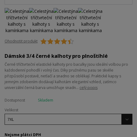
Ohodnotit produkt
Dámské 3/4 černé kalhoty pro plnoštíhlé
Černé tříčtvrteční elastické kalhoty pro baculky jsou ideální volbou pro
každodenní pohodlí i volný čas. Díky pružnému pasu se skvěle
přizpůsobí postavě, netlačí a snadno se oblékají. Praktické kapsy s
jemným zdobením dodávají kalhotám elegantní vzhled, zatímco
univerzální černá barva umožňuje snadn...
celý popis
Dostupnost
Skladem
Velikost
Nejsme plátci DPH