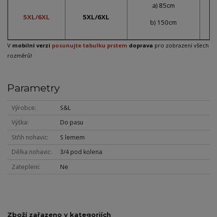
a) 85cm
5XL/6XL
5XL/6XL
b) 150cm
V
mobilní verzi
posunujte tabulku prstem
doprava
pro zobrazení všech
rozměrů!
Parametry
Výrobce
S&L
Výška
Do pasu
Střih nohavic
S lemem
Délka nohavic
3/4 pod kolena
Zateplení
Ne
Zboží zařazeno v kategoriích