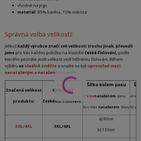
vhodné na jógu
materiál:
85% bavlna, 15% viskóza
Správná volba velikosti:
Jelikož
každý výrobce značí své velikosti trochu jinak
,
převedli
jsme
pro Vás každou položku na klasické
české číslování,
podle
kterého poznáte jestli velikost sedí běžnému číslování. Během
výběru
se
ideálně změřte
a snažte se být
uprostřed mezi
nenataženým a nataženým
stavem.
Šířka kolem pasu
Ší
Značená
velikost
Odpovídá
a) v
ne
nataženém
stavu
a) v
n
produktu:
českému číslování:
b) v max
nataženém
stavu
b) v 
a) 80cm
3XL/4XL
3XL/4XL
b) 130cm