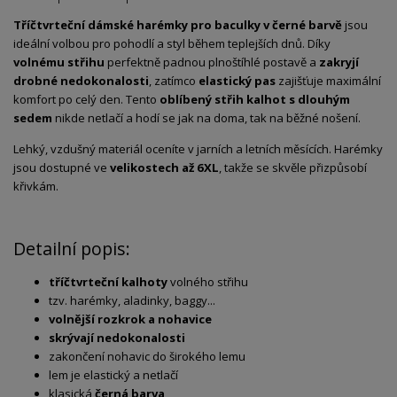
Tříčtvrteční dámské harémky pro baculky v černé barvě
jsou
ideální volbou pro pohodlí a styl během teplejších dnů. Díky
volnému střihu
perfektně padnou plnoštíhlé postavě a
zakryjí
drobné nedokonalosti
, zatímco
elastický pas
zajišťuje maximální
komfort po celý den. Tento
oblíbený střih kalhot s dlouhým
sedem
nikde netlačí a hodí se jak na doma, tak na běžné nošení.
Lehký, vzdušný materiál oceníte v jarních a letních měsících. Harémky
jsou dostupné ve
velikostech až 6XL
, takže se skvěle přizpůsobí
křivkám.
Detailní popis:
tříčtvrteční kalhoty
volného střihu
tzv. harémky, aladinky, baggy...
volnější rozkrok a nohavice
skrývají nedokonalosti
zakončení nohavic do širokého lemu
lem je elastický a netlačí
klasická
černá barva