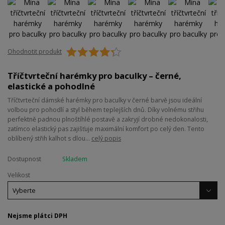
Ohodnotit produkt
Tříčtvrteční harémky pro baculky – černé,
elastické a pohodlné
Tříčtvrteční dámské harémky pro baculky v černé barvě jsou ideální
volbou pro pohodlí a styl během teplejších dnů. Díky volnému střihu
perfektně padnou plnoštíhlé postavě a zakryjí drobné nedokonalosti,
zatímco elastický pas zajišťuje maximální komfort po celý den. Tento
oblíbený střih kalhot s dlou...
celý popis
Dostupnost
Skladem
Velikost
Nejsme plátci DPH