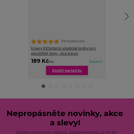
94 hodnocení
Emery třičtvrteční elastické legíny pro
Meghan 3/4 leg
plnoštíhlé ženy - více barev
189 Kč
199 Kč
/
ks
Skladem
/
ks
Zvolit variantu
Zv
Nepropásněte novinky, akce
a slevy!
Můžete se kdykoliv odhlásit. Zasíláme jednou za 14 dní.