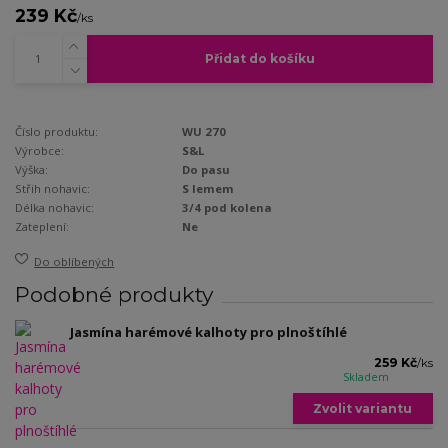
239 Kč
/
ks
Přidat do košíku
Číslo produktu:
WU 270
Výrobce:
S&L
Výška:
Do pasu
Střih nohavic:
S lemem
Délka nohavic:
3/4 pod kolena
Zateplení:
Ne
Do oblíbených
Podobné produkty
Jasmína harémové kalhoty pro plnoštíhlé
259 Kč
/
ks
Skladem
Zvolit variantu