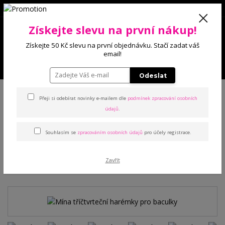
0
Získejte slevu na první nákup!
0 Kč
Získejte 50 Kč slevu na první objednávku. Stačí zadat váš
email!
Menu
Odeslat
Úvod
Kalhoty a legíny
Harémky
Mína tříčtvrteční harémky pro
baculky
Přeji si odebírat novinky e-mailem dle
podmínek zpracování osobních
údajů
.
Mína tříčtvrteční harémky
Souhlasím se
zpracováním osobních údajů
pro účely registrace.
pro baculky
Zavřít
TOP produkt