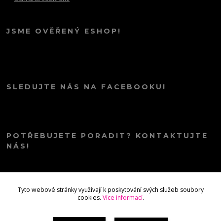
JSME OVĚŘENÝ ESHOP!
SLEDUJTE NÁS NA FACEBOOKU!
POTŘEBUJETE PORADIT? KONTAKTUJTE
NÁS!
info@kana.love
Tyto webové stránky využívají k poskytování svých služeb soubory
cookies.
Více informací
.