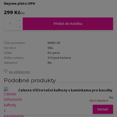
Nejsme plátci DPH
299 Kč
/
ks
Přidat do košíku
Číslo produktu:
MMD-20
Výrobce:
S&L
Výška:
Do pasu
Délka nohavic:
3/4 pod kolena
Zateplení:
Ne
Do oblíbených
Podobné produkty
Celeste tříčtvrteční kalhoty s kamínkama pro baculky
/
ks
Není skladem
Detail