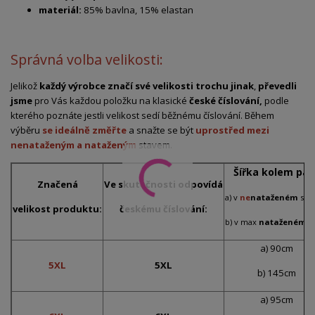
materiál:
85% bavlna, 15% elastan
Správná volba velikosti:
Jelikož
každý výrobce značí své velikosti trochu jinak
,
převedli
jsme
pro Vás každou položku na klasické
české číslování,
podle
kterého poznáte jestli velikost sedí běžnému číslování. Během
výběru
se ideálně změřte
a snažte se být
uprostřed mezi
nenataženým a nataženým
stavem.
Šířka kolem pas
Značená
Ve skutečnosti odpovídá
a) v
ne
nataženém
sta
velikost produktu:
českému číslování:
b) v max
nataženém
s
a) 90cm
5XL
5XL
b) 145cm
a) 95cm