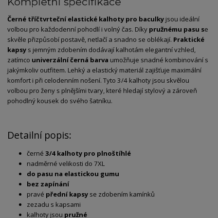
Kompletní specifikace
Černé tříčtvrteční elastické kalhoty pro baculky
jsou ideální
volbou pro každodenní pohodlí i volný čas. Díky
pružnému pasu s
e
skvěle přizpůsobí postavě, netlačí a snadno se oblékají.
Praktické
kapsy
s jemným zdobením dodávají kalhotám elegantní vzhled,
zatímco
univerzální černá barva
umožňuje snadné kombinování s
jakýmkoliv outfitem. Lehký a elastický materiál zajišťuje maximální
komfort i při celodenním nošení. Tyto 3/4 kalhoty jsou skvělou
volbou pro ženy s plnějšími tvary, které hledají stylový a zároveň
pohodlný kousek do svého šatníku.
Detailní popis:
černé
3/4 kalhoty pro plnoštíhlé
nadměrné velikosti do 7XL
do pasu na elastickou gumu
bez zapínání
pravé
přední kapsy
se zdobením kamínků
zezadu s kapsami
kalhoty jsou
pružné