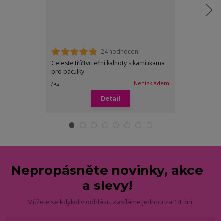
24 hodnocení
Celeste tříčtvrteční kalhoty s kamínkama
Kika tříčtvrteč
pro baculky
249 Kč
Není skladem
/
ks
/
ks
Detail
Zv
Nepropásněte novinky, akce
a slevy!
Můžete se kdykoliv odhlásit. Zasíláme jednou za 14 dní.