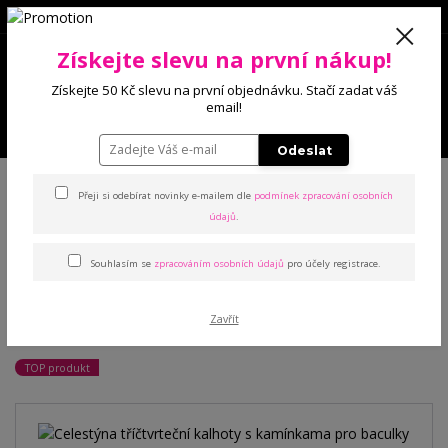
0
Získejte slevu na první nákup!
0 Kč
Získejte 50 Kč slevu na první objednávku. Stačí zadat váš
email!
Menu
Odeslat
Úvod
Kalhoty a legíny
Kalhoty
Celestýna tříčtvrteční kalhoty s
kamínkama pro baculky
Přeji si odebírat novinky e-mailem dle
podmínek zpracování osobních
údajů
.
Celestýna tříčtvrteční
Souhlasím se
zpracováním osobních údajů
pro účely registrace.
kalhoty s kamínkama pro
Zavřít
baculky
TOP produkt