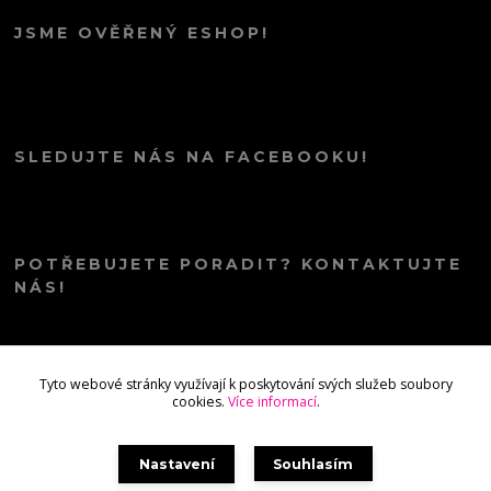
JSME OVĚŘENÝ ESHOP!
SLEDUJTE NÁS NA FACEBOOKU!
POTŘEBUJETE PORADIT? KONTAKTUJTE
NÁS!
info@kana.love
Tyto webové stránky využívají k poskytování svých služeb soubory
cookies.
Více informací
.
Nastavení
Souhlasím