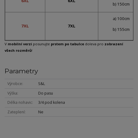
6XL
6XL
b) 150cm
a) 100cm
7XL
7XL
b) 155cm
V
mobilní verzi
posunujte
prstem po tabulce
doleva pro
zobrazení
všech rozměrů
!
Parametry
Výrobce
S&L
Výška
Do pasu
Délka nohavic
3/4 pod kolena
Zateplení
Ne